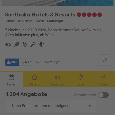
Sunthalia Hotels & Resorts
Türkei
•
Türkische Riviera
•
Manavgat
7 Nächte, ab 20.10.2026, Doppelzimmer Deluxe Swim-Up,
Alles Inklusive plus, ab Wien
88%
5,1
/6
623
Bewertungen
Buchen
Details
Bewertung
Lage
Klima
1.204 Angebote
Gesamtpreis
Nach Preis sortieren (aufsteigend)