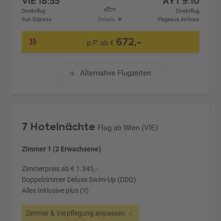
VIE
18:55
AYT
9:10
Direktflug
Direktflug
Sun Express
Details
Pegasus Airlines
672,-
p.P. ab €
Alternative Flugzeiten
7 Hotelnächte
Flug ab Wien (VIE)
Zimmer 1 (2 Erwachsene)
Zimmerpreis ab € 1.345,-
Doppelzimmer Deluxe Swim-Up (DDQ)
Alles Inklusive plus (Y)
Zimmer & Verpflegung anpassen