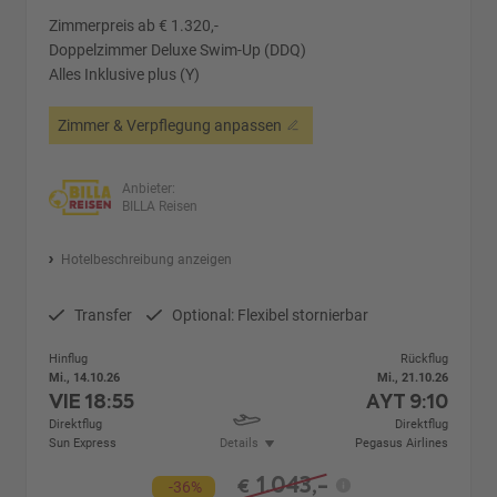
Zimmerpreis ab € 1.320,-
Doppelzimmer Deluxe Swim-Up (DDQ)
Alles Inklusive plus (Y)
Zimmer & Verpflegung anpassen
Anbieter:
BILLA Reisen
Hotelbeschreibung anzeigen
Transfer
Optional: Flexibel stornierbar
Hinflug
Rückflug
Mi., 14.10.26
Mi., 21.10.26
VIE
18:55
AYT
9:10
Direktflug
Direktflug
Sun Express
Details
Pegasus Airlines
1.043,-
€
-36%