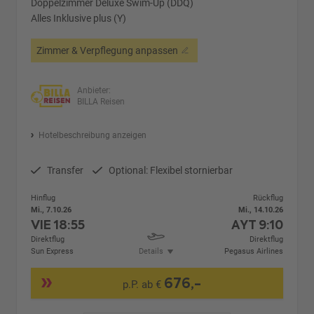
Doppelzimmer Deluxe Swim-Up (DDQ)
Alles Inklusive plus (Y)
Zimmer & Verpflegung anpassen
Anbieter:
BILLA Reisen
Hotelbeschreibung anzeigen
Transfer
Optional: Flexibel stornierbar
Hinflug
Rückflug
Mi., 7.10.26
Mi., 14.10.26
VIE
18:55
AYT
9:10
Direktflug
Direktflug
Sun Express
Details
Pegasus Airlines
676,-
p.P. ab €