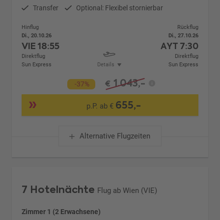
Transfer
Optional: Flexibel stornierbar
Hinflug
Rückflug
Di., 20.10.26
Di., 27.10.26
VIE
18:55
AYT
7:30
Direktflug
Direktflug
Sun Express
Details
Sun Express
1.043,-
€
-37%
655,-
p.P. ab €
Alternative Flugzeiten
7 Hotelnächte
Flug ab Wien (VIE)
Zimmer 1 (2 Erwachsene)