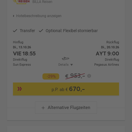
BILLA Reisen
Hotelbeschreibung anzeigen
Transfer
Optional: Flexibel stornierbar
Hinflug
Rückflug
Di., 13.10.26
Di., 20.10.26
VIE
18:55
AYT
9:00
Direktflug
Direktflug
Sun Express
Details
Pegasus Airlines
953,-
€
-29%
670,-
p.P. ab €
Alternative Flugzeiten