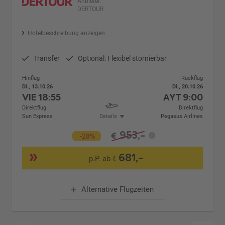
Anbieter:
DERTOUR
Hotelbeschreibung anzeigen
Transfer
Optional: Flexibel stornierbar
Hinflug
Rückflug
Di., 13.10.26
Di., 20.10.26
VIE
18:55
AYT
9:00
Direktflug
Direktflug
Sun Express
Details
Pegasus Airlines
953,-
€
-28%
681,-
p.P. ab €
Alternative Flugzeiten