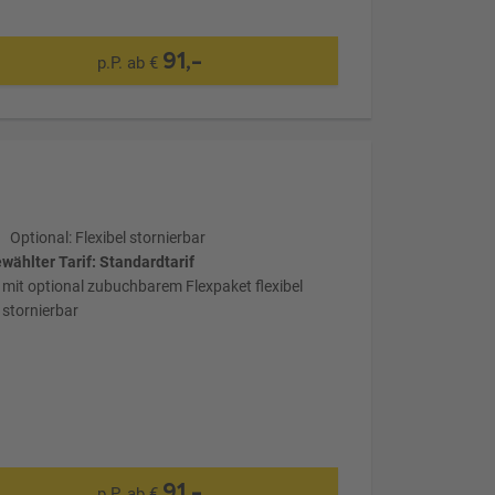
91,-
p.P. ab €
Optional: Flexibel stornierbar
wählter Tarif: Standardtarif
mit optional zubuchbarem Flexpaket flexibel
stornierbar
91,-
p.P. ab €