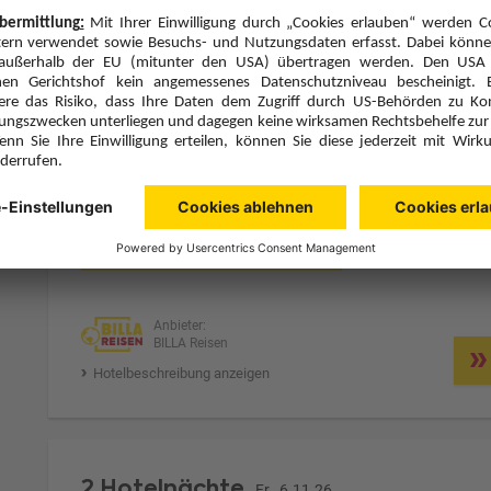
2 Hotelnächte
Do., 5.11.26
Zimmer 1 (2 Erwachsene)
ge
Zimmerpreis ab € 182,-
Doppelzimmer Promo (DP1)
Frühstück (F)
Zimmer & Verpflegung anpassen
Anbieter:
BILLA Reisen
Hotelbeschreibung anzeigen
2 Hotelnächte
Fr., 6.11.26