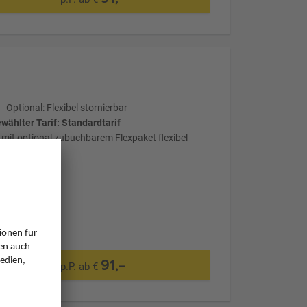
Optional: Flexibel stornierbar
wählter Tarif: Standardtarif
mit optional zubuchbarem Flexpaket flexibel
stornierbar
91,-
p.P. ab €