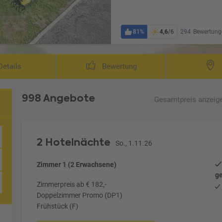
81%
4,6
/6
294
Bewertung
Wohnbeispiel Doppelzimmer Sup
etails
Bewertung
998 Angebote
Gesamtpreis
anzeig
2 Hotelnächte
So., 1.11.26
Zimmer 1 (2 Erwachsene)
ge
Zimmerpreis ab € 182,-
Doppelzimmer Promo (DP1)
Frühstück (F)