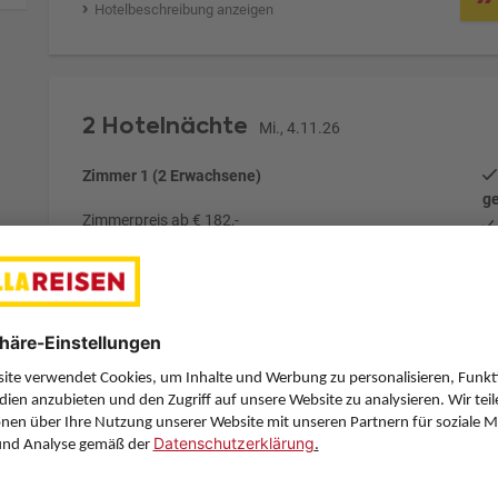
Hotelbeschreibung anzeigen
2 Hotelnächte
Mi., 4.11.26
Zimmer 1 (2 Erwachsene)
ge
Zimmerpreis ab € 182,-
Doppelzimmer Promo (DP1)
Frühstück (F)
Zimmer & Verpflegung anpassen
Anbieter:
BILLA Reisen
Hotelbeschreibung anzeigen