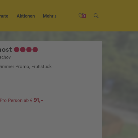
nute
Aktionen
Mehr
0
nost
achov
lzimmer Promo, Frühstück
91,-
Pro Person ab €