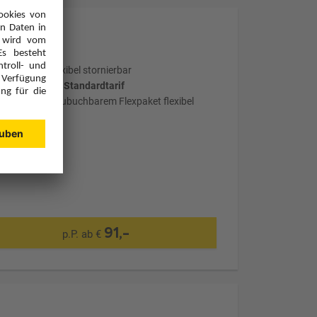
Optional: Flexibel stornierbar
wählter Tarif: Standardtarif
mit optional zubuchbarem Flexpaket flexibel
stornierbar
91,-
p.P. ab €