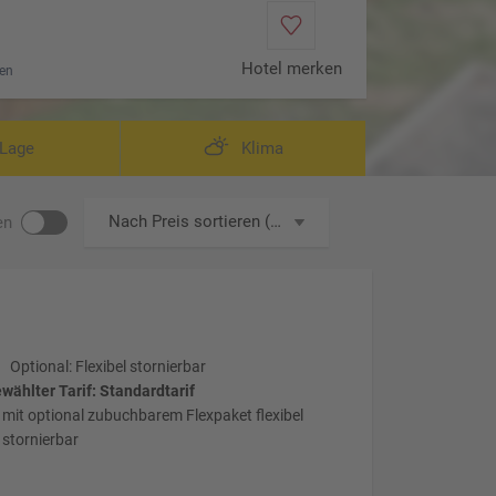
Hotel merken
en
erior (Zimmercodierungen DSA, DP4, DS1, DS2, DS3, DC1 & FS1)
Wohnbeispiel D
Lage
Klima
Nach Preis sortieren (aufsteigend)
en
Optional: Flexibel stornierbar
wählter Tarif: Standardtarif
mit optional zubuchbarem Flexpaket flexibel
stornierbar