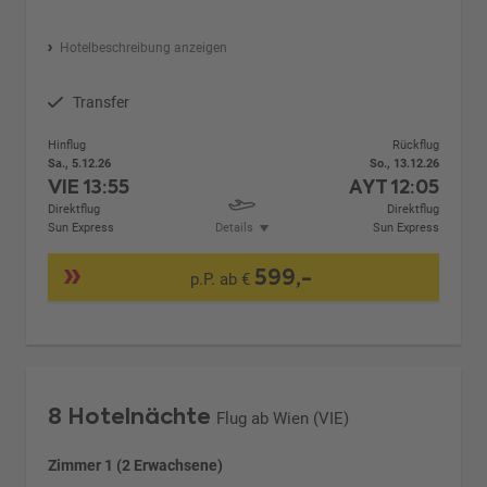
Hotelbeschreibung anzeigen
Transfer
Hinflug
Rückflug
Sa., 5.12.26
So., 13.12.26
VIE
13:55
AYT
12:05
Direktflug
Direktflug
Sun Express
Details
Sun Express
599,-
p.P. ab €
8 Hotelnächte
Flug ab Wien (VIE)
Zimmer 1 (2 Erwachsene)