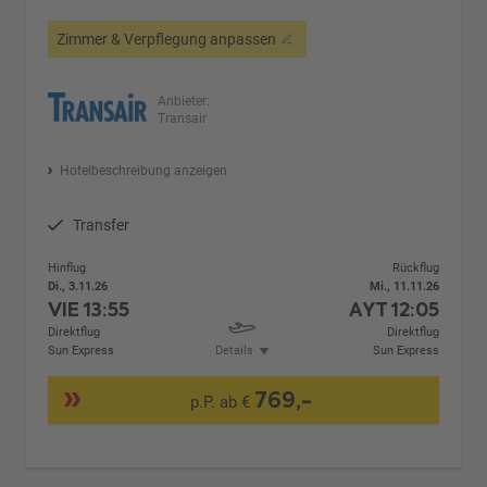
Zimmer & Verpflegung anpassen
Anbieter:
Transair
Hotelbeschreibung anzeigen
Transfer
Hinflug
Rückflug
Di., 3.11.26
Mi., 11.11.26
VIE
13:55
AYT
12:05
Direktflug
Direktflug
Sun Express
Details
Sun Express
769,-
p.P. ab €