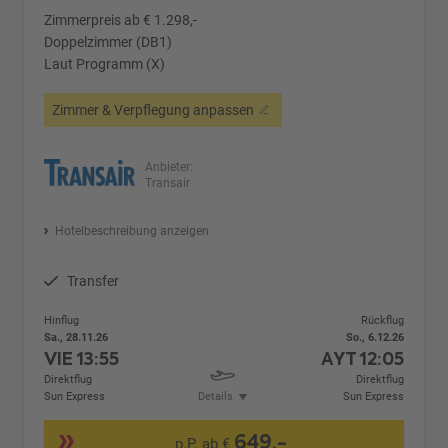
Zimmerpreis ab € 1.298,-
Doppelzimmer (DB1)
Laut Programm (X)
Zimmer & Verpflegung anpassen
Anbieter:
Transair
Hotelbeschreibung anzeigen
Transfer
Hinflug
Rückflug
Sa., 28.11.26
So., 6.12.26
VIE
13:55
AYT
12:05
Direktflug
Direktflug
Sun Express
Details
Sun Express
649,-
p.P. ab €