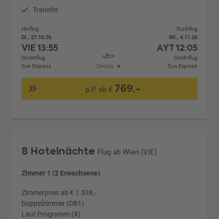
Transfer
Hinflug
Rückflug
Di., 27.10.26
Mi., 4.11.26
VIE
13:55
AYT
12:05
Direktflug
Direktflug
Sun Express
Details
Sun Express
769,-
p.P. ab €
8 Hotelnächte
Flug ab Wien (VIE)
Zimmer 1 (2 Erwachsene)
Zimmerpreis ab € 1.538,-
Doppelzimmer (DB1)
Laut Programm (X)