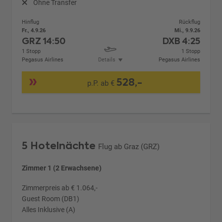
Ohne Transfer
Hinflug
Rückflug
Fr., 4.9.26
Mi., 9.9.26
GRZ
14:50
DXB
4:25
1 Stopp
1 Stopp
Pegasus Airlines
Details
Pegasus Airlines
528,-
p.P. ab €
5 Hotelnächte
Flug ab Graz (GRZ)
Zimmer 1 (2 Erwachsene)
Zimmerpreis ab € 1.064,-
Guest Room (DB1)
Alles Inklusive (A)