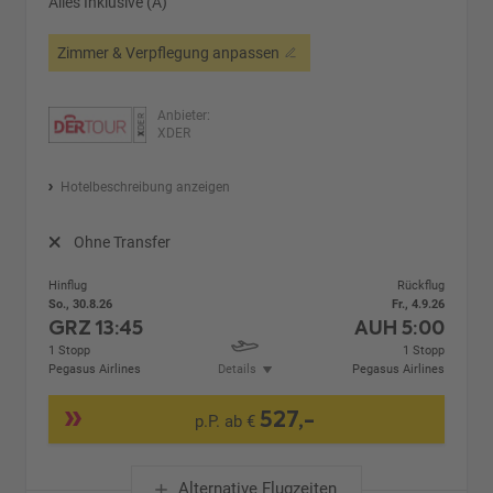
Alles Inklusive (A)
Zimmer & Verpflegung anpassen
Anbieter:
XDER
Hotelbeschreibung anzeigen
Ohne Transfer
Hinflug
Rückflug
So., 30.8.26
Fr., 4.9.26
GRZ
13:45
AUH
5:00
1 Stopp
1 Stopp
Pegasus Airlines
Details
Pegasus Airlines
527,-
p.P. ab €
Alternative Flugzeiten