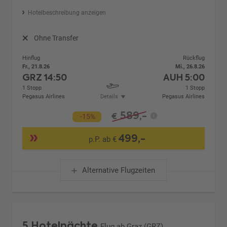
Hotelbeschreibung anzeigen
Ohne Transfer
Hinflug
Rückflug
Fr., 21.8.26
Mi., 26.8.26
GRZ
14:50
AUH
5:00
1 Stopp
1 Stopp
Pegasus Airlines
Details
Pegasus Airlines
589,-
€
-15%
499,-
p.P. ab €
Alternative Flugzeiten
5 Hotelnächte
Flug ab Graz (GRZ)