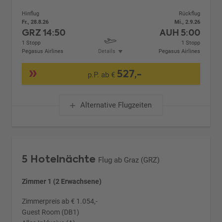
Hinflug
Rückflug
Fr., 28.8.26
Mi., 2.9.26
GRZ
14:50
AUH
5:00
1 Stopp
1 Stopp
Pegasus Airlines
Details
Pegasus Airlines
527,-
p.P. ab €
Alternative Flugzeiten
5 Hotelnächte
Flug ab Graz (GRZ)
Zimmer 1 (2 Erwachsene)
Zimmerpreis ab € 1.054,-
Guest Room (DB1)