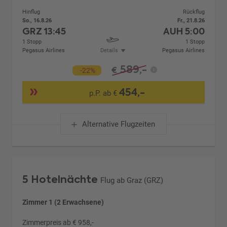
Hinflug
Rückflug
So., 16.8.26
Fr., 21.8.26
GRZ
13:45
AUH
5:00
1 Stopp
1 Stopp
Pegasus Airlines
Details
Pegasus Airlines
589,-
€
-22%
454,-
p.P. ab €
Alternative Flugzeiten
5 Hotelnächte
Flug ab Graz (GRZ)
Zimmer 1 (2 Erwachsene)
Zimmerpreis ab € 958,-