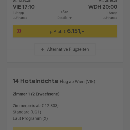
Di., 13.10.26
Mi., 28.10.26
VIE
17:10
WDH
20:00
1 Stopp
1 Stopp
Lufthansa
Details
Lufthansa
6.151,-
p.P. ab €
Alternative Flugzeiten
14 Hotelnächte
Flug ab Wien (VIE)
Zimmer 1 (2 Erwachsene)
Zimmerpreis ab € 12.303,-
Standard (UG1)
Laut Programm (X)