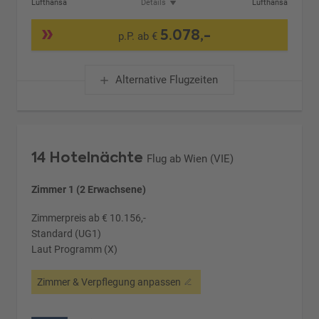
Lufthansa
Details
Lufthansa
5.078,-
p.P. ab €
Alternative Flugzeiten
14 Hotelnächte
Flug ab Wien (VIE)
Zimmer 1 (2 Erwachsene)
Zimmerpreis ab € 10.156,-
Standard (UG1)
Laut Programm (X)
Zimmer & Verpflegung anpassen