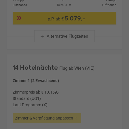
1 Stopp
1 Stopp
Lufthansa
Details
Lufthansa
5.079,-
p.P. ab €
Alternative Flugzeiten
14 Hotelnächte
Flug ab Wien (VIE)
Zimmer 1 (2 Erwachsene)
Zimmerpreis ab € 10.159,-
Standard (UG1)
Laut Programm (X)
Zimmer & Verpflegung anpassen