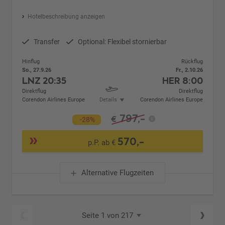
Hotelbeschreibung anzeigen
Transfer
Optional: Flexibel stornierbar
Hinflug
Rückflug
So., 27.9.26
Fr., 2.10.26
LNZ
20:35
HER
8:00
Direktflug
Direktflug
Corendon Airlines Europe
Details
Corendon Airlines Europe
797,-
€
-28%
570,-
p.P. ab €
Alternative Flugzeiten
Seite 1 von 217