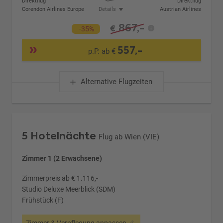
Direktflug
Direktflug
Corendon Airlines Europe
Details
Austrian Airlines
867,-
€
-35%
557,-
p.P. ab €
Alternative Flugzeiten
5 Hotelnächte
Flug ab Wien (VIE)
Zimmer 1 (2 Erwachsene)
Zimmerpreis ab € 1.116,-
Studio Deluxe Meerblick (SDM)
Frühstück (F)
Zimmer & Verpflegung anpassen