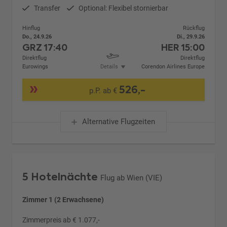
Transfer
Optional: Flexibel stornierbar
Hinflug
Rückflug
Do., 24.9.26
Di., 29.9.26
GRZ
17:40
HER
15:00
Direktflug
Direktflug
Eurowings
Details
Corendon Airlines Europe
526,-
p.P. ab €
Alternative Flugzeiten
5 Hotelnächte
Flug ab Wien (VIE)
Zimmer 1 (2 Erwachsene)
Zimmerpreis ab € 1.077,-