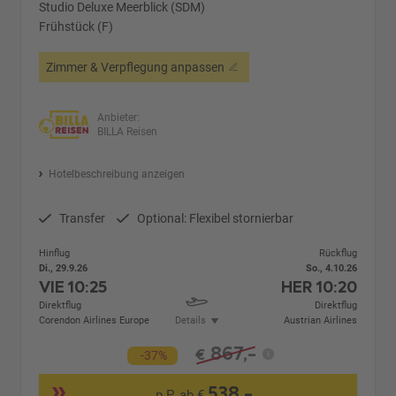
Studio Deluxe Meerblick (SDM)
Frühstück (F)
Zimmer & Verpflegung anpassen
Anbieter:
BILLA Reisen
Hotelbeschreibung anzeigen
Transfer
Optional: Flexibel stornierbar
Hinflug
Rückflug
Di., 29.9.26
So., 4.10.26
VIE
10:25
HER
10:20
Direktflug
Direktflug
Corendon Airlines Europe
Details
Austrian Airlines
867,-
€
-37%
538,-
p.P. ab €