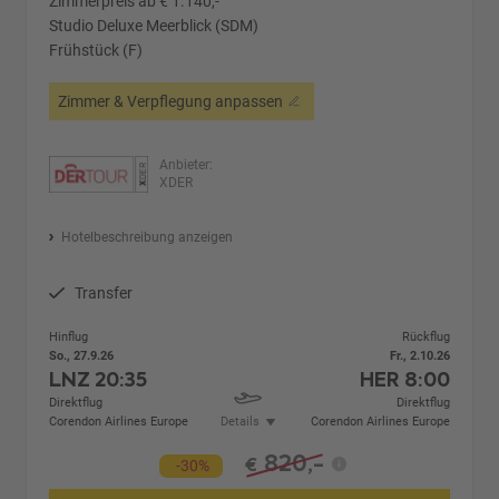
Zimmerpreis ab € 1.140,-
Studio Deluxe Meerblick (SDM)
Frühstück (F)
Zimmer & Verpflegung anpassen
Anbieter:
XDER
Hotelbeschreibung anzeigen
Transfer
Hinflug
Rückflug
So., 27.9.26
Fr., 2.10.26
LNZ
20:35
HER
8:00
Direktflug
Direktflug
Corendon Airlines Europe
Details
Corendon Airlines Europe
820,-
€
-30%