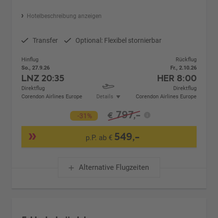
Hotelbeschreibung anzeigen
Transfer
Optional: Flexibel stornierbar
Hinflug
Rückflug
So., 27.9.26
Fr., 2.10.26
LNZ
20:35
HER
8:00
Direktflug
Direktflug
Corendon Airlines Europe
Details
Corendon Airlines Europe
797,-
€
-31%
549,-
p.P. ab €
Alternative Flugzeiten