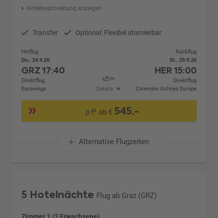
Hotelbeschreibung anzeigen
Transfer
Optional: Flexibel stornierbar
Hinflug
Rückflug
Do., 24.9.26
Di., 29.9.26
GRZ
17:40
HER
15:00
Direktflug
Direktflug
Eurowings
Details
Corendon Airlines Europe
545,-
p.P. ab €
Alternative Flugzeiten
5 Hotelnächte
Flug ab Graz (GRZ)
Zimmer 1 (2 Erwachsene)