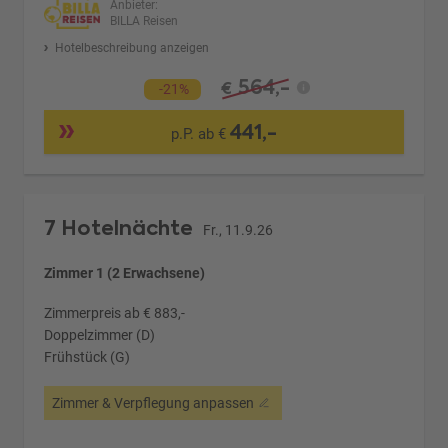
Anbieter:
BILLA Reisen
Hotelbeschreibung anzeigen
564,-
€
-21%
441,-
p.P. ab €
7 Hotelnächte
Fr., 11.9.26
Zimmer 1 (2 Erwachsene)
Zimmerpreis ab € 883,-
Doppelzimmer (D)
Frühstück (G)
Zimmer & Verpflegung anpassen