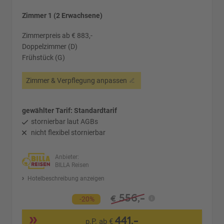
Zimmer 1 (2 Erwachsene)
Zimmerpreis ab € 883,-
Doppelzimmer (D)
Frühstück (G)
Zimmer & Verpflegung anpassen
gewählter Tarif: Standardtarif
stornierbar laut AGBs
nicht flexibel stornierbar
Anbieter:
BILLA Reisen
Hotelbeschreibung anzeigen
556,-
€
-20%
441,-
p.P. ab €