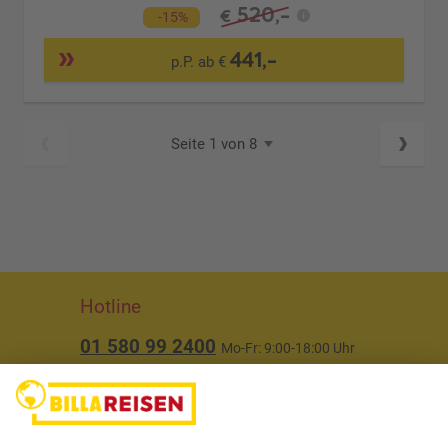
520,-
€
-15%
441,-
p.P. ab €
Seite 1 von 8
Hotline
01 580 99 2400
Mo-Fr: 9:00-18:00 Uhr
(ausgenommen Feiertage)
Über uns