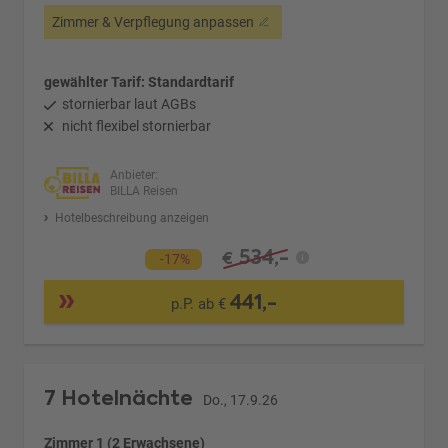
Zimmer & Verpflegung anpassen
gewählter Tarif: Standardtarif
stornierbar laut AGBs
nicht flexibel stornierbar
Anbieter:
BILLA Reisen
Hotelbeschreibung anzeigen
534,-
€
-17%
441,-
p.P. ab €
7 Hotelnächte
Do., 17.9.26
Zimmer 1 (2 Erwachsene)