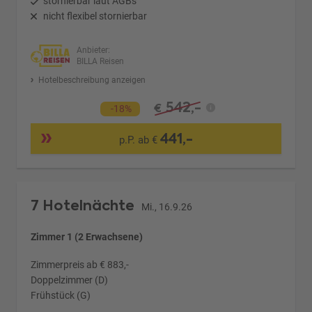
stornierbar laut AGBs
nicht flexibel stornierbar
Anbieter:
BILLA Reisen
Hotelbeschreibung anzeigen
542,-
€
-18%
441,-
p.P. ab €
7 Hotelnächte
Mi., 16.9.26
Zimmer 1 (2 Erwachsene)
Zimmerpreis ab € 883,-
Doppelzimmer (D)
Frühstück (G)