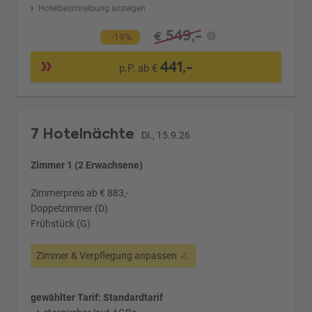
Hotelbeschreibung anzeigen
549,-
€
-19%
441,-
p.P. ab €
7 Hotelnächte
Di., 15.9.26
Zimmer 1 (2 Erwachsene)
Zimmerpreis ab € 883,-
Doppelzimmer (D)
Frühstück (G)
Zimmer & Verpflegung anpassen
gewählter Tarif: Standardtarif