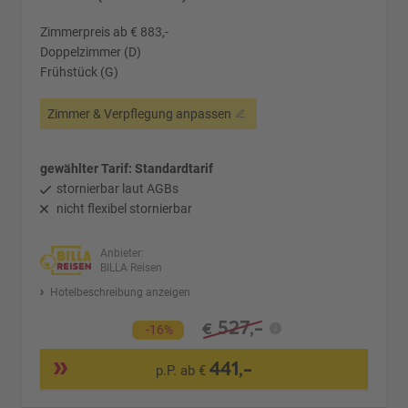
Zimmerpreis ab € 883,-
Doppelzimmer (D)
Frühstück (G)
Zimmer & Verpflegung anpassen
gewählter Tarif: Standardtarif
stornierbar laut AGBs
nicht flexibel stornierbar
Anbieter:
BILLA Reisen
Hotelbeschreibung anzeigen
527,-
€
-16%
441,-
p.P. ab €