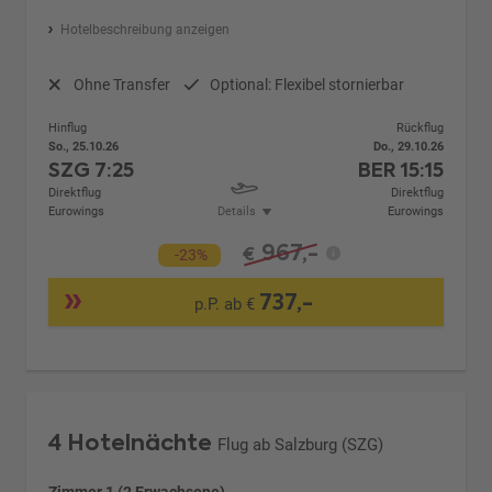
Hotelbeschreibung anzeigen
Ohne Transfer
Optional: Flexibel stornierbar
Hinflug
Rückflug
So., 25.10.26
Do., 29.10.26
SZG
7:25
BER
15:15
Direktflug
Direktflug
Eurowings
Details
Eurowings
967,-
€
-23%
737,-
p.P. ab €
4 Hotelnächte
Flug ab Salzburg (SZG)