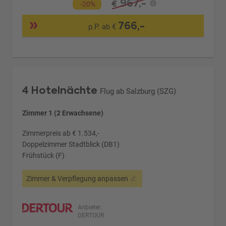
967,-
€
-20%
766,-
p.P. ab €
4 Hotelnächte
Flug ab Salzburg (SZG)
Zimmer 1 (2 Erwachsene)
Zimmerpreis ab € 1.534,-
Doppelzimmer Stadtblick (DB1)
Frühstück (F)
Zimmer & Verpflegung anpassen
Anbieter:
DERTOUR