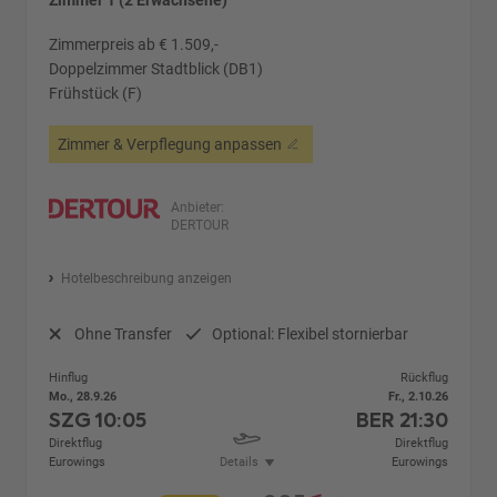
Zimmer 1 (2 Erwachsene)
Zimmerpreis ab € 1.509,-
Doppelzimmer Stadtblick (DB1)
Frühstück (F)
Zimmer & Verpflegung anpassen
Anbieter:
DERTOUR
Hotelbeschreibung anzeigen
Ohne Transfer
Optional: Flexibel stornierbar
Hinflug
Rückflug
Mo., 28.9.26
Fr., 2.10.26
SZG
10:05
BER
21:30
Direktflug
Direktflug
Eurowings
Details
Eurowings