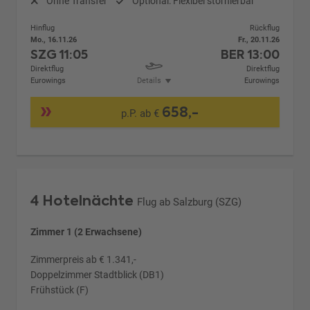
Ohne Transfer
Optional: Flexibel stornierbar
Hinflug
Rückflug
Mo., 16.11.26
Fr., 20.11.26
SZG
11:05
BER
13:00
Direktflug
Direktflug
Eurowings
Details
Eurowings
658,-
p.P. ab €
4 Hotelnächte
Flug ab Salzburg (SZG)
Zimmer 1 (2 Erwachsene)
Zimmerpreis ab € 1.341,-
Doppelzimmer Stadtblick (DB1)
Frühstück (F)