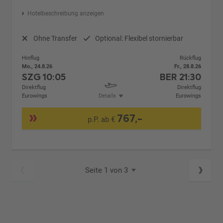
Hotelbeschreibung anzeigen
Ohne Transfer
Optional: Flexibel stornierbar
Hinflug
Rückflug
Mo., 24.8.26
Fr., 28.8.26
SZG
10:05
BER
21:30
Direktflug
Direktflug
Eurowings
Details
Eurowings
767,-
p.P. ab €
Seite 1 von 3