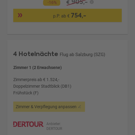
905,-
€
-16%
754,-
p.P. ab €
4 Hotelnächte
Flug ab Salzburg (SZG)
Zimmer 1 (2 Erwachsene)
Zimmerpreis ab € 1.524,-
Doppelzimmer Stadtblick (DB1)
Frühstück (F)
Zimmer & Verpflegung anpassen
Anbieter:
DERTOUR