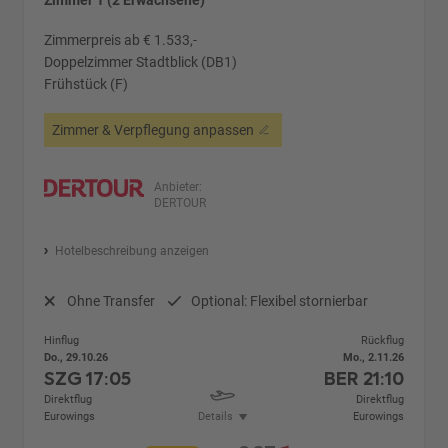
Zimmer 1 (2 Erwachsene)
Zimmerpreis ab € 1.533,-
Doppelzimmer Stadtblick (DB1)
Frühstück (F)
Zimmer & Verpflegung anpassen
Anbieter:
DERTOUR
Hotelbeschreibung anzeigen
Ohne Transfer
Optional: Flexibel stornierbar
Hinflug
Rückflug
Do., 29.10.26
Mo., 2.11.26
SZG
17:05
BER
21:10
Direktflug
Direktflug
Eurowings
Details
Eurowings