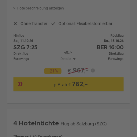
Hotelbeschreibung anzeigen
Ohne Transfer
Optional: Flexibel stornierbar
Hinflug
Rückflug
So., 11.10.26
Do., 15.10.26
SZG
7:25
BER
16:00
Direktflug
Direktflug
Eurowings
Details
Eurowings
967,-
€
-21%
762,-
p.P. ab €
4 Hotelnächte
Flug ab Salzburg (SZG)