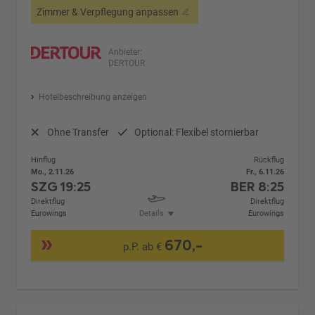
Zimmer & Verpflegung anpassen
Anbieter:
DERTOUR
Hotelbeschreibung anzeigen
Ohne Transfer
Optional: Flexibel stornierbar
Hinflug
Rückflug
Mo., 2.11.26
Fr., 6.11.26
SZG
19:25
BER
8:25
Direktflug
Direktflug
Eurowings
Details
Eurowings
670,-
p.P. ab €