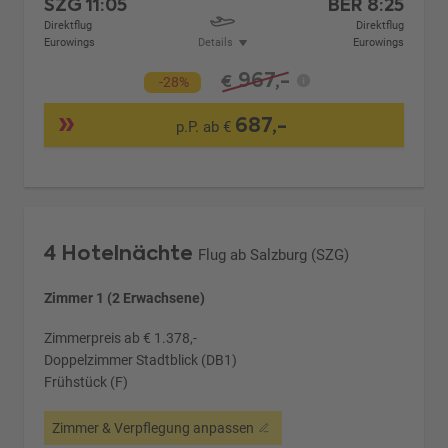
SZG
11:05
BER
8:25
Direktflug
Direktflug
Eurowings
Details
Eurowings
967,-
€
-28%
687,-
p.P. ab €
4 Hotelnächte
Flug ab Salzburg (SZG)
Zimmer 1 (2 Erwachsene)
Zimmerpreis ab € 1.378,-
Doppelzimmer Stadtblick (DB1)
Frühstück (F)
Zimmer & Verpflegung anpassen