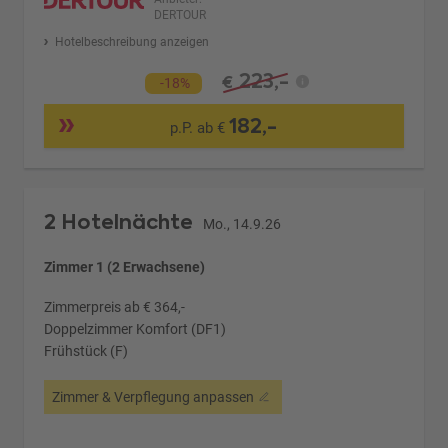
DERTOUR
Hotelbeschreibung anzeigen
223,-
€
-18%
182,-
p.P. ab €
2 Hotelnächte
Mo., 14.9.26
Zimmer 1 (2 Erwachsene)
Zimmerpreis ab € 364,-
Doppelzimmer Komfort (DF1)
Frühstück (F)
Zimmer & Verpflegung anpassen