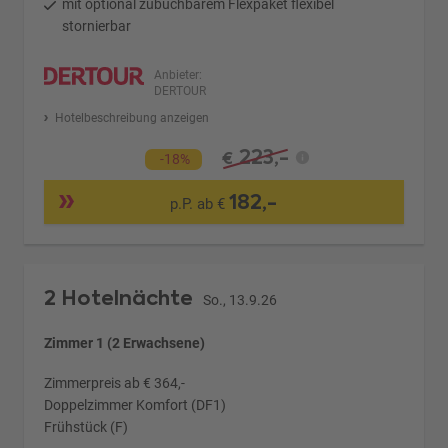
mit optional zubuchbarem Flexpaket flexibel
stornierbar
Anbieter:
DERTOUR
Hotelbeschreibung anzeigen
223,-
€
-18%
182,-
p.P. ab €
2 Hotelnächte
So., 13.9.26
Zimmer 1 (2 Erwachsene)
Zimmerpreis ab € 364,-
Doppelzimmer Komfort (DF1)
Frühstück (F)