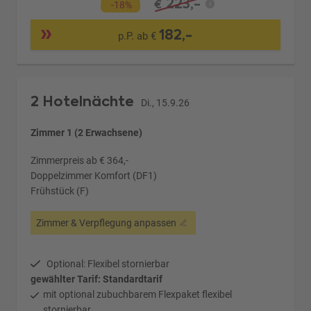
223,-
€
-18%
182,-
p.P. ab €
2 Hotelnächte
Di., 15.9.26
Zimmer 1 (2 Erwachsene)
Zimmerpreis ab € 364,-
Doppelzimmer Komfort (DF1)
Frühstück (F)
Zimmer & Verpflegung anpassen
Optional: Flexibel stornierbar
gewählter Tarif: Standardtarif
mit optional zubuchbarem Flexpaket flexibel
stornierbar