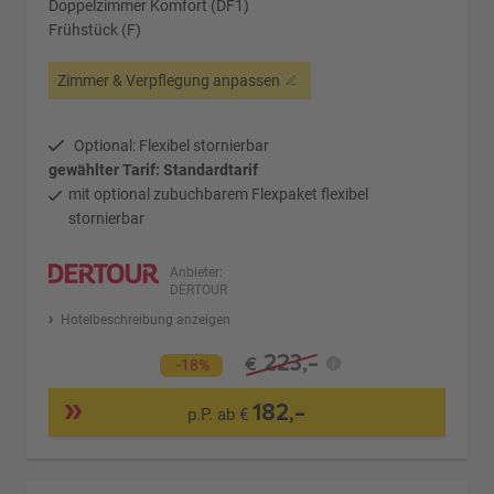
Doppelzimmer Komfort (DF1)
Frühstück (F)
Zimmer & Verpflegung anpassen
Optional: Flexibel stornierbar
gewählter Tarif: Standardtarif
mit optional zubuchbarem Flexpaket flexibel
stornierbar
Anbieter:
DERTOUR
Hotelbeschreibung anzeigen
223,-
€
-18%
182,-
p.P. ab €