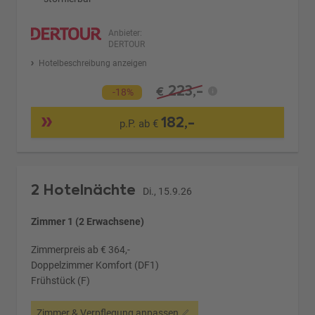
Anbieter:
DERTOUR
Hotelbeschreibung anzeigen
223,-
€
-18%
182,-
p.P. ab €
2 Hotelnächte
Di., 15.9.26
Zimmer 1 (2 Erwachsene)
Zimmerpreis ab € 364,-
Doppelzimmer Komfort (DF1)
Frühstück (F)
Zimmer & Verpflegung anpassen