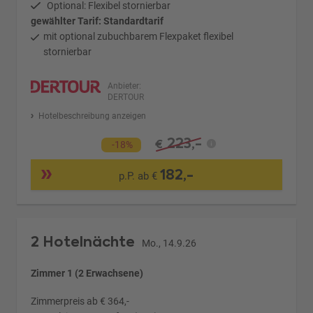
Optional: Flexibel stornierbar
gewählter Tarif: Standardtarif
mit optional zubuchbarem Flexpaket flexibel
stornierbar
Anbieter:
DERTOUR
Hotelbeschreibung anzeigen
223,-
€
-18%
182,-
p.P. ab €
2 Hotelnächte
Mo., 14.9.26
Zimmer 1 (2 Erwachsene)
Zimmerpreis ab € 364,-