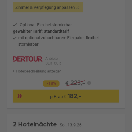
Zimmer & Verpflegung anpassen
Optional: Flexibel stornierbar
gewählter Tarif: Standardtarif
mit optional zubuchbarem Flexpaket flexibel
stornierbar
Anbieter:
DERTOUR
Hotelbeschreibung anzeigen
223,-
€
-18%
182,-
p.P. ab €
2 Hotelnächte
So., 13.9.26