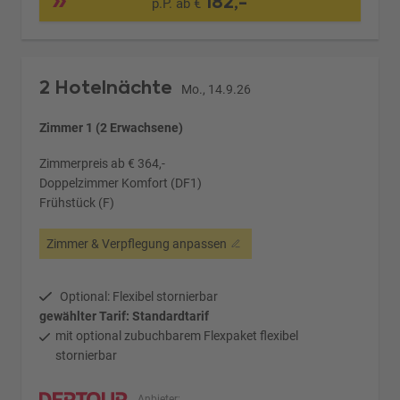
182,-
p.P. ab €
2 Hotelnächte
Mo., 14.9.26
Zimmer 1 (2 Erwachsene)
Zimmerpreis ab € 364,-
Doppelzimmer Komfort (DF1)
Frühstück (F)
Zimmer & Verpflegung anpassen
Optional: Flexibel stornierbar
gewählter Tarif: Standardtarif
mit optional zubuchbarem Flexpaket flexibel
stornierbar
Anbieter: