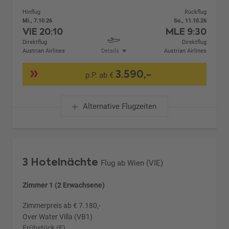
Hinflug
Rückflug
Mi., 7.10.26
So., 11.10.26
VIE
20:10
MLE
9:30
Direktflug
Direktflug
Austrian Airlines
Details
Austrian Airlines
3.590,-
p.P. ab €
Alternative Flugzeiten
3 Hotelnächte
Flug ab Wien (VIE)
Zimmer 1 (2 Erwachsene)
Zimmerpreis ab € 7.180,-
Over Water Villa (VB1)
Frühstück (F)