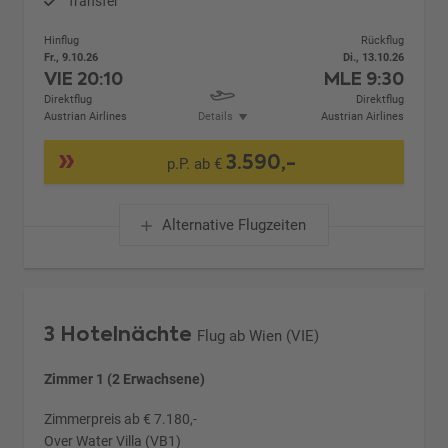
Transfer
Hinflug
Rückflug
Fr., 9.10.26
Di., 13.10.26
VIE
20:10
MLE
9:30
Direktflug
Direktflug
Austrian Airlines
Details
Austrian Airlines
3.590,-
p.P. ab €
Alternative Flugzeiten
3 Hotelnächte
Flug ab Wien (VIE)
Zimmer 1 (2 Erwachsene)
Zimmerpreis ab € 7.180,-
Over Water Villa (VB1)