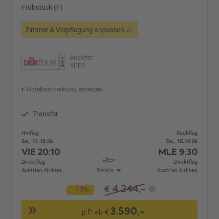
Frühstück (F)
Zimmer & Verpflegung anpassen
Anbieter:
XDER
Hotelbeschreibung anzeigen
Transfer
Hinflug
Rückflug
So., 11.10.26
Do., 15.10.26
VIE
20:10
MLE
9:30
Direktflug
Direktflug
Austrian Airlines
Details
Austrian Airlines
4.244,-
€
-15%
3.590,-
p.P. ab €