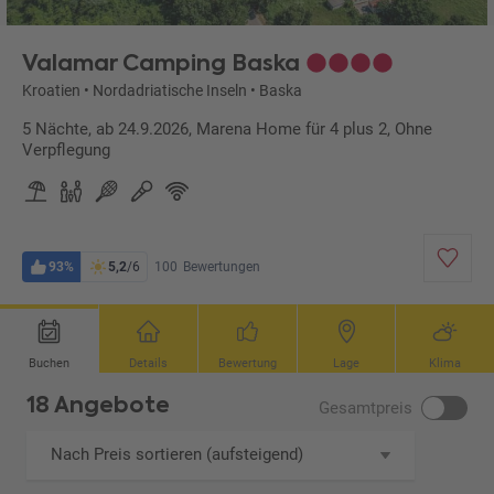
Valamar Camping Baska
Kroatien
•
Nordadriatische Inseln
•
Baska
5 Nächte, ab 24.9.2026, Marena Home für 4 plus 2, Ohne
Verpflegung
93%
5,2
/6
100
Bewertungen
Buchen
Details
Bewertung
Lage
Klima
18 Angebote
Gesamtpreis
Nach Preis sortieren (aufsteigend)