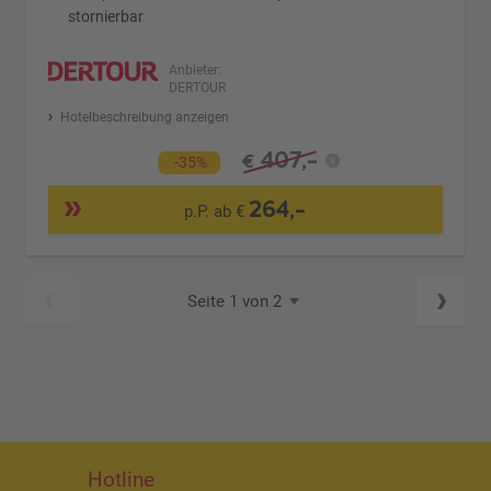
stornierbar
Anbieter:
DERTOUR
Hotelbeschreibung anzeigen
407,-
€
-35%
264,-
p.P. ab €
Seite 1 von 2
Hotline