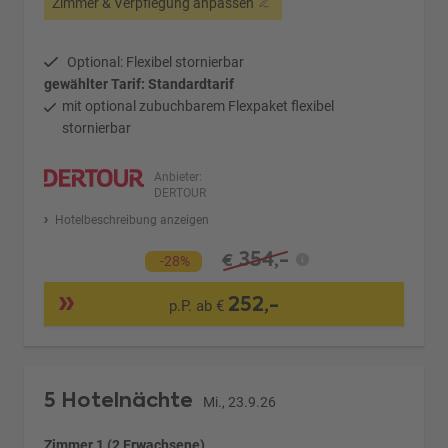
Zimmer & Verpflegung anpassen
Optional: Flexibel stornierbar
gewählter Tarif: Standardtarif
mit optional zubuchbarem Flexpaket flexibel
stornierbar
Anbieter:
DERTOUR
Hotelbeschreibung anzeigen
354,-
€
-28%
252,-
p.P. ab €
5 Hotelnächte
Mi., 23.9.26
Zimmer 1 (2 Erwachsene)