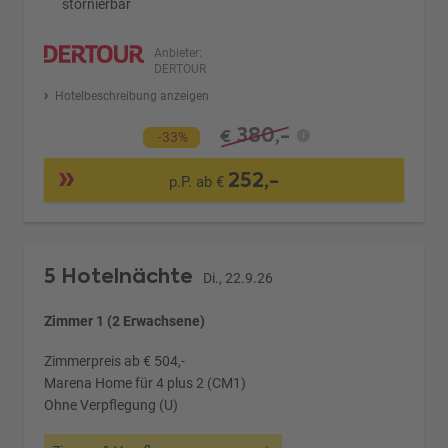
stornierbar
Anbieter:
DERTOUR
Hotelbeschreibung anzeigen
380,-
€
-33%
252,-
p.P. ab €
5 Hotelnächte
Di., 22.9.26
Zimmer 1 (2 Erwachsene)
Zimmerpreis ab € 504,-
Marena Home für 4 plus 2 (CM1)
Ohne Verpflegung (U)