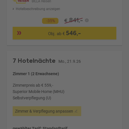
BILLA Reisen
Hotelbeschreibung anzeigen
841,-
€
-35%
546,-
Obj. ab €
7 Hotelnächte
Mo., 21.9.26
Zimmer 1 (2 Erwachsene)
Zimmerpreis ab € 559,-
Superior Mobile Home (MHU)
Selbstverpflegung (U)
Zimmer & Verpflegung anpassen
gewählter Tarif: Standardtarif