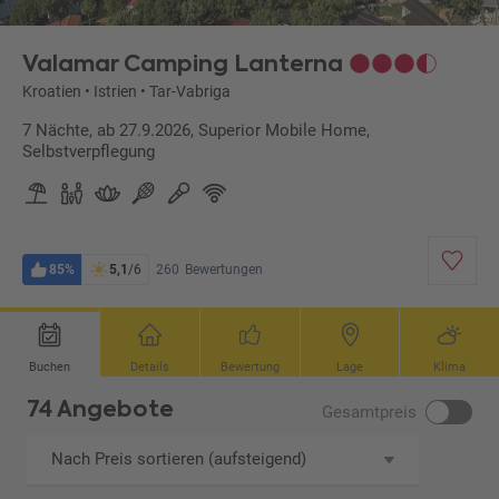
Valamar Camping Lanterna
Kroatien
•
Istrien
•
Tar-Vabriga
7 Nächte, ab 27.9.2026, Superior Mobile Home,
Selbstverpflegung
85%
5,1
/6
260
Bewertungen
Buchen
Details
Bewertung
Lage
Klima
74 Angebote
Gesamtpreis
Nach Preis sortieren (aufsteigend)