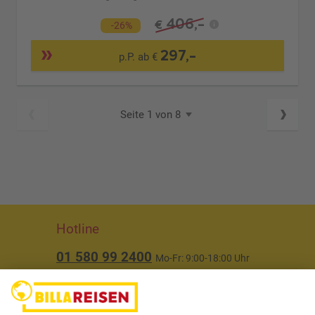
406,-
€
-26%
297,-
p.P. ab €
Seite 1 von 8
Hotline
01 580 99 2400
Mo-Fr: 9:00-18:00 Uhr
(ausgenommen Feiertage)