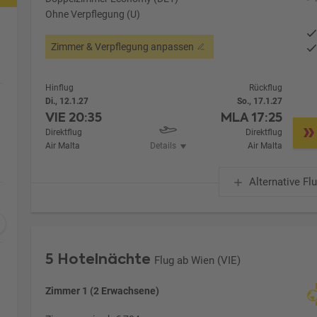
Ohne Verpflegung (U)
Zimmer & Verpflegung anpassen
Hinflug
Rückflug
Di., 12.1.27
So., 17.1.27
VIE
20:35
MLA
17:25
Direktflug
Direktflug
Air Malta
Details
Air Malta
Alternative Fl
5 Hotelnächte
Flug ab Wien (VIE)
Zimmer 1 (2 Erwachsene)