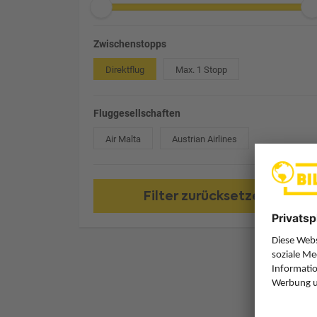
Zwischenstopps
Direktflug
Max. 1 Stopp
Fluggesellschaften
Air Malta
Austrian Airlines
Filter zurücksetzen