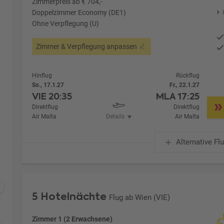
Zimmerpreis ab € 704,-
Doppelzimmer Economy (DE1)
Ohne Verpflegung (U)
Zimmer & Verpflegung anpassen
Hinflug
Rückflug
So., 17.1.27
Fr., 22.1.27
VIE
20:35
MLA
17:25
Direktflug
Direktflug
Air Malta
Details
Air Malta
Alternative Fl
5 Hotelnächte
Flug ab Wien (VIE)
Zimmer 1 (2 Erwachsene)