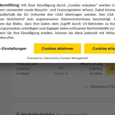
Zimmer 1 (2 Erwachsene)
Zimmerpreis ab € 704,-
Doppelzimmer Economy (DE1)
Ohne Verpflegung (U)
Zimmer & Verpflegung anpassen
Hinflug
Rückflug
Di., 19.1.27
So., 24.1.27
VIE
20:35
MLA
17:25
Direktflug
Direktflug
Air Malta
Details
Air Malta
Alternative Fl
5 Hotelnächte