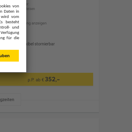
Anbieter:
BILLA Reisen
Hotelbeschreibung anzeigen
Transfer
Optional: Flexibel stornierbar
352,-
p.P. ab €
ugzeiten