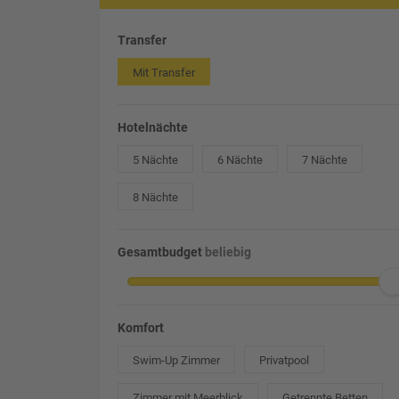
Transfer
Mit Transfer
Hotelnächte
5 Nächte
6 Nächte
7 Nächte
8 Nächte
Gesamtbudget
beliebig
Komfort
Swim-Up Zimmer
Privatpool
Zimmer mit Meerblick
Getrennte Betten