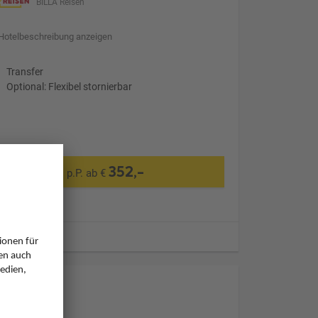
BILLA Reisen
Hotelbeschreibung anzeigen
Transfer
Optional: Flexibel stornierbar
352,-
p.P. ab €
ugzeiten