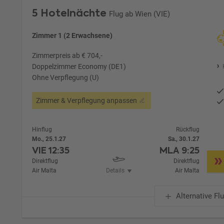
5 Hotelnächte
Flug ab Wien (VIE)
Zimmer 1 (2 Erwachsene)
Zimmerpreis ab € 704,-
Doppelzimmer Economy (DE1)
Ohne Verpflegung (U)
Zimmer & Verpflegung anpassen
Hinflug
Rückflug
Mo., 25.1.27
Sa., 30.1.27
VIE
12:35
MLA
9:25
Direktflug
Direktflug
Air Malta
Details
Air Malta
Alternative Fl