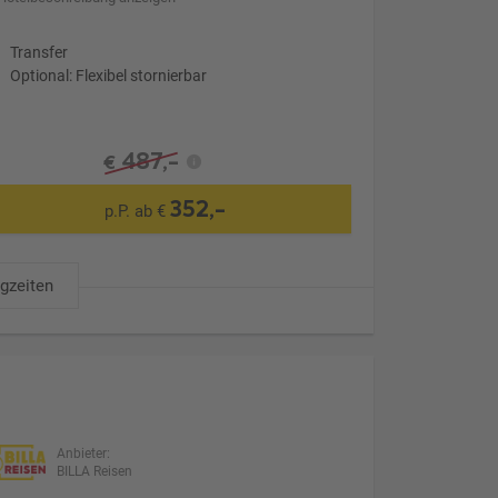
Transfer
Optional: Flexibel stornierbar
487,-
€
352,-
p.P. ab €
ugzeiten
Anbieter:
BILLA Reisen