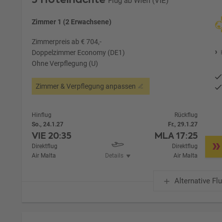
Flug ab Wien (VIE)
Zimmer 1 (2 Erwachsene)
Zimmerpreis ab € 704,-
Doppelzimmer Economy (DE1)
Ohne Verpflegung (U)
Zimmer & Verpflegung anpassen
Hinflug
Rückflug
So., 24.1.27
Fr., 29.1.27
VIE
20:35
MLA
17:25
Direktflug
Direktflug
Air Malta
Details
Air Malta
Alternative Fl