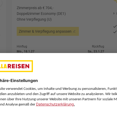
Zimmerpreis ab € 704,-
Doppelzimmer Economy (DE1)
Ohne Verpflegung (U)
Zimmer & Verpflegung anpassen
Hinflug
Rückflug
Mo., 18.1.27
Sa., 23.1.27
VIE
12:35
MLA
9:25
Direktflug
Direktflug
Air Malta
Details
Air Malta
Alternative Fl
5 Hotelnächte
Flug ab Wien (VIE)