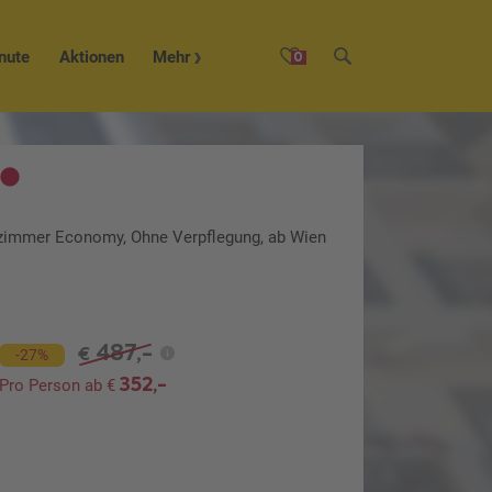
nute
Aktionen
Mehr
0
lzimmer Economy, Ohne Verpflegung, ab Wien
487,-
€
-27%
352,-
Pro Person ab €