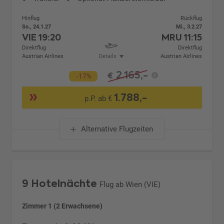
Hinflug
Rückflug
So., 24.1.27
Mi., 3.2.27
VIE
19:20
MRU
11:15
Direktflug
Direktflug
Austrian Airlines
Details
Austrian Airlines
2.165,-
€
-17%
1.788,-
p.P. ab €
Alternative Flugzeiten
9 Hotelnächte
Flug ab Wien (VIE)
Zimmer 1 (2 Erwachsene)