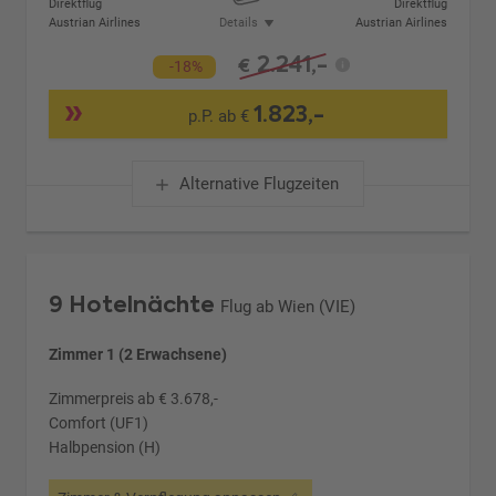
Direktflug
Direktflug
Austrian Airlines
Details
Austrian Airlines
2.241,-
€
-18%
1.823,-
p.P. ab €
Alternative Flugzeiten
9 Hotelnächte
Flug ab Wien (VIE)
Zimmer 1 (2 Erwachsene)
Zimmerpreis ab € 3.678,-
Comfort (UF1)
Halbpension (H)