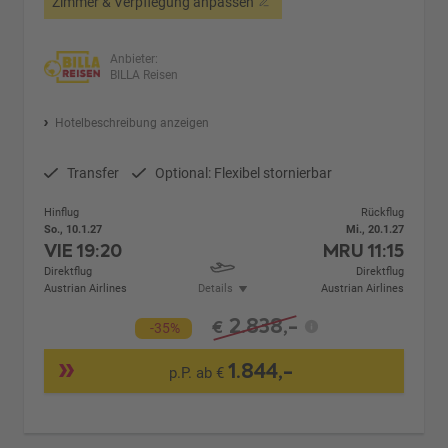
Zimmer & Verpflegung anpassen
Anbieter:
BILLA Reisen
Hotelbeschreibung anzeigen
Transfer
Optional: Flexibel stornierbar
Hinflug
Rückflug
So., 10.1.27
Mi., 20.1.27
VIE
19:20
MRU
11:15
Direktflug
Direktflug
Austrian Airlines
Details
Austrian Airlines
2.838,-
€
-35%
1.844,-
p.P. ab €