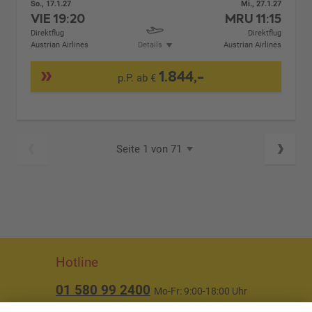
So., 17.1.27
Mi., 27.1.27
VIE
19:20
MRU
11:15
Direktflug
Direktflug
Austrian Airlines
Details
Austrian Airlines
1.844,-
p.P. ab €
Seite 1 von 71
Hotline
01 580 99 2400
Mo-Fr: 9:00-18:00 Uhr