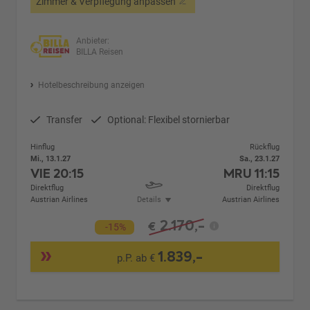
Zimmer & Verpflegung anpassen
Anbieter:
BILLA Reisen
Hotelbeschreibung anzeigen
Transfer
Optional: Flexibel stornierbar
Hinflug
Rückflug
Mi., 13.1.27
Sa., 23.1.27
VIE
20:15
MRU
11:15
Direktflug
Direktflug
Austrian Airlines
Details
Austrian Airlines
2.170,-
€
-15%
1.839,-
p.P. ab €