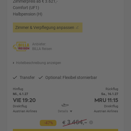
Zimmerpreis ab € 3.621,-
Comfort (UF1)
Halbpension (H)
Zimmer & Verpflegung anpassen
Anbieter:
BILLA Reisen
Hotelbeschreibung anzeigen
Transfer
Optional: Flexibel stornierbar
Hinflug
Rückflug
Mi., 6.1.27
Sa., 16.1.27
VIE
19:20
MRU
11:15
Direktflug
Direktflug
Austrian Airlines
Details
Austrian Airlines
3.464,-
€
-47%