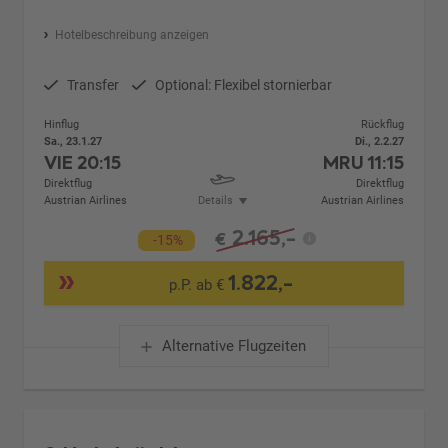
Hotelbeschreibung anzeigen
Transfer
Optional: Flexibel stornierbar
Hinflug
Rückflug
Sa., 23.1.27
Di., 2.2.27
VIE
20:15
MRU
11:15
Direktflug
Direktflug
Austrian Airlines
Details
Austrian Airlines
2.165,-
€
-15%
1.822,-
p.P. ab €
Alternative Flugzeiten