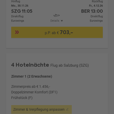
Hinflug
Rückflug
Mo., 30.11.26
Fr., 4.12.26
SZG
11:05
BER
13:00
Direktflug
Direktflug
Eurowings
Details
Eurowings
703,-
p.P. ab €
4 Hotelnächte
Flug ab Salzburg (SZG)
Zimmer 1 (2 Erwachsene)
Zimmerpreis ab € 1.456,-
Doppelzimmer Komfort (DF1)
Frühstück (F)
Zimmer & Verpflegung anpassen