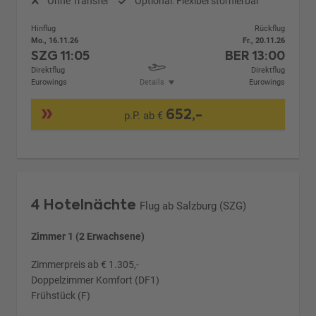
Ohne Transfer
Optional: Flexibel stornierbar
Hinflug
Rückflug
Mo., 16.11.26
Fr., 20.11.26
SZG
11:05
BER
13:00
Direktflug
Direktflug
Eurowings
Details
Eurowings
652,-
p.P. ab €
4 Hotelnächte
Flug ab Salzburg (SZG)
Zimmer 1 (2 Erwachsene)
Zimmerpreis ab € 1.305,-
Doppelzimmer Komfort (DF1)
Frühstück (F)