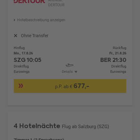
Anbieter:
DERTOUR
Hotelbeschreibung anzeigen
Ohne Transfer
Hinflug
Rückflug
Mo., 17.8.26
Fr., 21.8.26
SZG
10:05
BER
21:30
Direktflug
Direktflug
Eurowings
Details
Eurowings
677,-
p.P. ab €
4 Hotelnächte
Flug ab Salzburg (SZG)