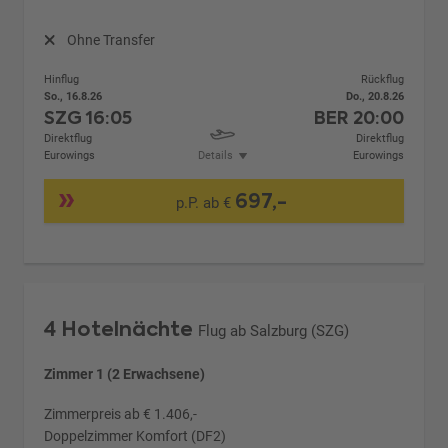
Ohne Transfer
Hinflug
Rückflug
So., 16.8.26
Do., 20.8.26
SZG
16:05
BER
20:00
Direktflug
Direktflug
Eurowings
Details
Eurowings
697,-
p.P. ab €
4 Hotelnächte
Flug ab Salzburg (SZG)
Zimmer 1 (2 Erwachsene)
Zimmerpreis ab € 1.406,-
Doppelzimmer Komfort (DF2)