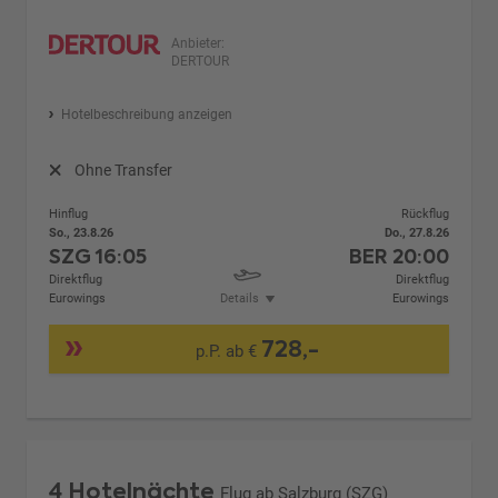
Anbieter:
DERTOUR
Hotelbeschreibung anzeigen
Ohne Transfer
Hinflug
Rückflug
So., 23.8.26
Do., 27.8.26
SZG
16:05
BER
20:00
Direktflug
Direktflug
Eurowings
Details
Eurowings
728,-
p.P. ab €
4 Hotelnächte
Flug ab Salzburg (SZG)