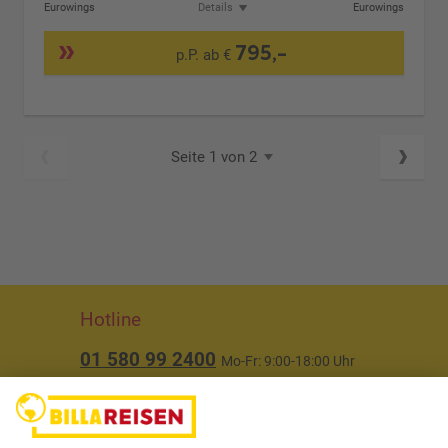
Eurowings
Details
Eurowings
795,-
p.P. ab €
Seite 1 von 2
Hotline
01 580 99 2400
Mo-Fr: 9:00-18:00 Uhr
(ausgenommen Feiertage)
Über uns