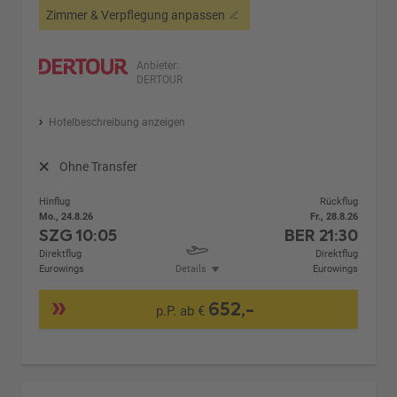
Zimmer & Verpflegung anpassen
Anbieter:
DERTOUR
Hotelbeschreibung anzeigen
Ohne Transfer
Hinflug
Rückflug
Mo., 24.8.26
Fr., 28.8.26
SZG
10:05
BER
21:30
Direktflug
Direktflug
Eurowings
Details
Eurowings
652,-
p.P. ab €