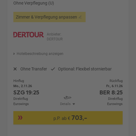
Ohne Verpflegung (U)
Zimmer & Verpflegung anpassen
Anbieter:
DERTOUR
Hotelbeschreibung anzeigen
Ohne Transfer
Optional: Flexibel stornierbar
Hinflug
Rückflug
Mo., 2.11.26
Fr., 6.11.26
SZG
19:25
BER
8:25
Direktflug
Direktflug
Eurowings
Details
Eurowings
703,-
p.P. ab €