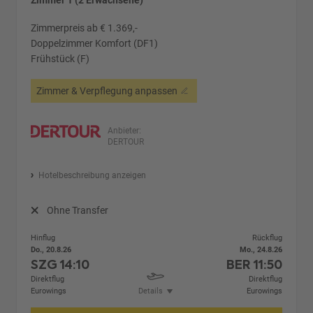
Zimmer 1 (2 Erwachsene)
Zimmerpreis ab € 1.369,-
Doppelzimmer Komfort (DF1)
Frühstück (F)
Zimmer & Verpflegung anpassen
Anbieter:
DERTOUR
Hotelbeschreibung anzeigen
Ohne Transfer
Hinflug
Rückflug
Do., 20.8.26
Mo., 24.8.26
SZG
14:10
BER
11:50
Direktflug
Direktflug
Eurowings
Details
Eurowings