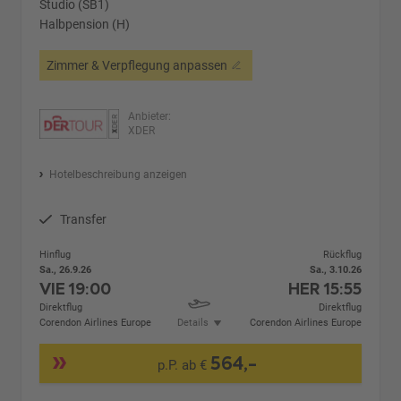
Studio (SB1)
Halbpension (H)
Zimmer & Verpflegung anpassen
Anbieter:
XDER
Hotelbeschreibung anzeigen
Transfer
Hinflug
Rückflug
Sa., 26.9.26
Sa., 3.10.26
VIE
19:00
HER
15:55
Direktflug
Direktflug
Corendon Airlines Europe
Details
Corendon Airlines Europe
564,-
p.P. ab €