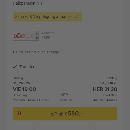
Halbpension (H)
Zimmer & Verpflegung anpassen
Anbieter:
XDER
Hotelbeschreibung anzeigen
Transfer
Hinflug
Rückflug
Sa., 26.9.26
Sa., 3.10.26
VIE
19:00
HER
21:20
Direktflug
Direktflug
Corendon Airlines Europe
Details
Austrian Airlines
550,-
p.P. ab €