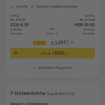
Transfer
Optional: Flexibel stornierbar
Hinflug
Rückflug
Mi., 14.10.26
Mi., 21.10.26
SZG
6:35
HER
10:50
Direktflug
Direktflug
Eurowings
Details
Eurowings
1.251,-
€
-51%
606,-
p.P. ab €
Alternative Flugzeiten
7 Hotelnächte
Flug ab Wien (VIE)
Zimmer 1 (2 Erwachsene)