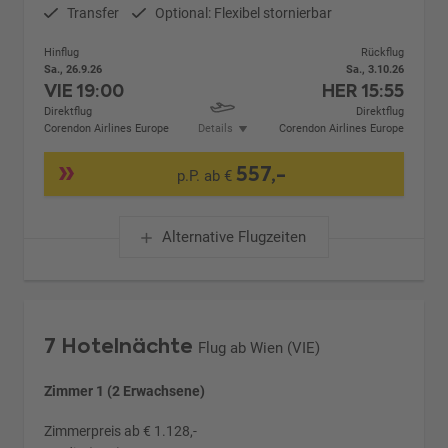
Transfer
Optional: Flexibel stornierbar
Hinflug
Rückflug
Sa., 26.9.26
Sa., 3.10.26
VIE
19:00
HER
15:55
Direktflug
Direktflug
Corendon Airlines Europe
Details
Corendon Airlines Europe
557,-
p.P. ab €
Alternative Flugzeiten
7 Hotelnächte
Flug ab Wien (VIE)
Zimmer 1 (2 Erwachsene)
Zimmerpreis ab € 1.128,-