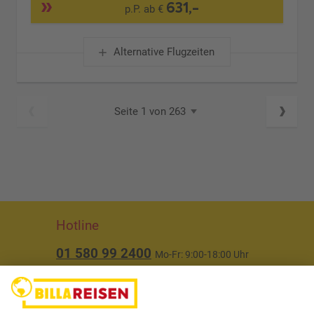
631,-
p.P. ab €
Alternative Flugzeiten
Seite 1 von 263
Hotline
01 580 99 2400
Mo-Fr: 9:00-18:00 Uhr
(ausgenommen Feiertage)
Über uns