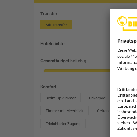
Transfer
Mit Transfer
Hotelnächte
Gesamtbudget
beliebig
Komfort
Swim-Up Zimmer
Privatpool
Zimmer mit Meerblick
Getrennte Betten
Erleichterter Zugang