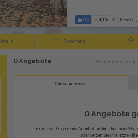
87%
4,9
/6
462
Bewertung
etails
Bewertung
0 Angebote
Gesamtpreis
anzeig
Pauschalreisen
0 Angebote g
Ljubljana/Laibach
Leider konnten wir kein Angebot finden, das Ihren Wüns
oder setzen Sie Ihre letzte Filt