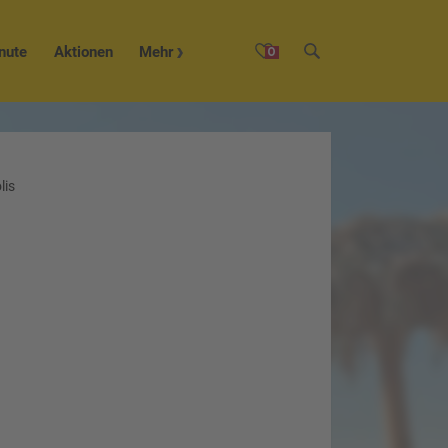
nute
Aktionen
Mehr
0
lis