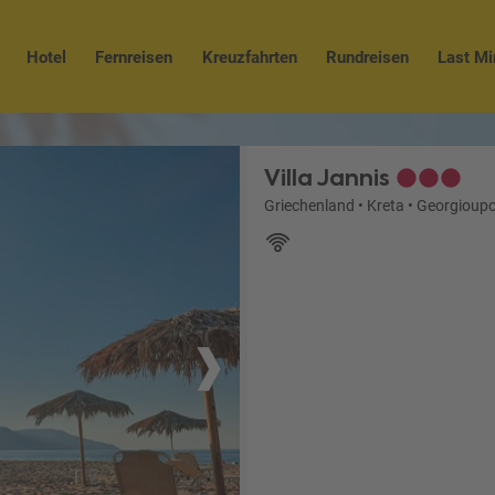
Hotel
Fernreisen
Kreuzfahrten
Rundreisen
Last Mi
Villa Jannis
Griechenland
•
Kreta
•
Georgioupo