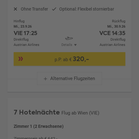
Ohne Transfer
Optional: Flexibel stornierbar
Hinflug
Rückflug
Mi., 23.9.26
Mi., 30.9.26
VIE
17:25
VCE
14:35
Direktflug
Direktflug
Austrian Airlines
Details
Austrian Airlines
320,-
p.P. ab €
Alternative Flugzeiten
7 Hotelnächte
Flug ab Wien (VIE)
Zimmer 1 (2 Erwachsene)
Zimmerpreis ab € 642,-