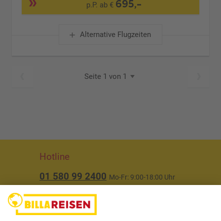
695,-
p.P. ab €
Alternative Flugzeiten
Seite 1 von 1
Hotline
01 580 99 2400
Mo-Fr: 9:00-18:00 Uhr
(ausgenommen Feiertage)
Über uns