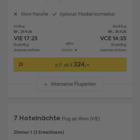
Ohne Transfer
Optional: Flexibel stornierbar
Hinflug
Rückflug
Mi., 23.9.26
Mi., 30.9.26
VIE
17:25
VCE
14:35
Direktflug
Direktflug
Austrian Airlines
Details
Austrian Airlines
324,-
p.P. ab €
Alternative Flugzeiten
7 Hotelnächte
Flug ab Wien (VIE)
Zimmer 1 (2 Erwachsene)