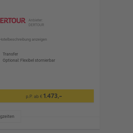
Anbieter:
DERTOUR
Hotelbeschreibung anzeigen
Transfer
Optional: Flexibel stornierbar
1.473,-
p.P. ab €
ugzeiten