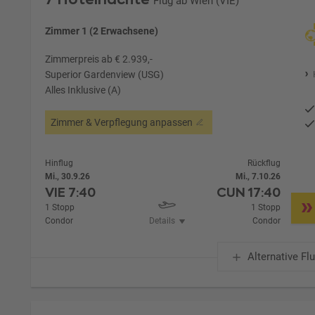
Flug ab Wien (VIE)
Zimmer 1 (2 Erwachsene)
Zimmerpreis ab € 2.939,-
Superior Gardenview (USG)
Alles Inklusive (A)
Zimmer & Verpflegung anpassen
Hinflug
Rückflug
Mi., 30.9.26
Mi., 7.10.26
VIE
7:40
CUN
17:40
1 Stopp
1 Stopp
Condor
Details
Condor
Alternative Fl