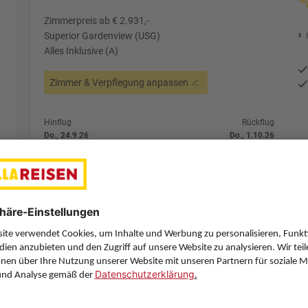
Zimmerpreis ab € 2.931,-
Superior Gardenview (USG)
Alles Inklusive (A)
Zimmer & Verpflegung anpassen
Hinflug
Rückflug
Do., 24.9.26
Do., 1.10.26
VIE
11:05
CUN
22:10
1 Stopp
1 Stopp
Condor
Details
Condor
Alternative Fl
7 Hotelnächte
Flug ab Wien (VIE)