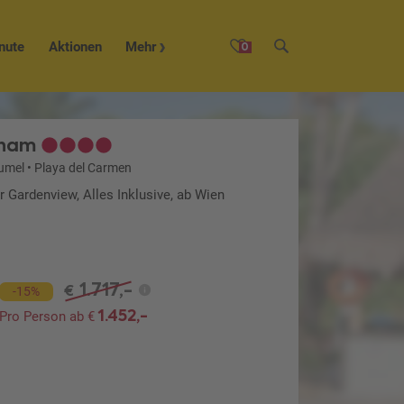
nute
Aktionen
Mehr
0
dham
zumel
•
Playa del Carmen
r Gardenview, Alles Inklusive, ab Wien
1.717,-
€
-15%
1.452,-
Pro Person ab €