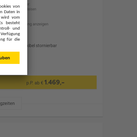
Anbieter:
BILLA Reisen
Hotelbeschreibung anzeigen
Transfer
Optional: Flexibel stornierbar
1.469,-
p.P. ab €
ugzeiten