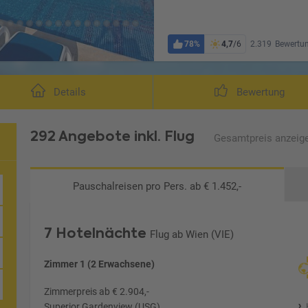
78%
4,7
/6
2.319
Bewertu
Details
Bewertung
292 Angebote
inkl. Flug
Gesamtpreis
anzeig
Pauschalreisen
pro Pers. ab € 1.452,-
7 Hotelnächte
Flug ab Wien (VIE)
Zimmer 1 (2 Erwachsene)
Zimmerpreis ab € 2.904,-
Superior Gardenview (USG)