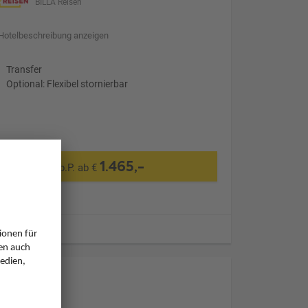
BILLA Reisen
Hotelbeschreibung anzeigen
Transfer
Optional: Flexibel stornierbar
1.465,-
p.P. ab €
ugzeiten