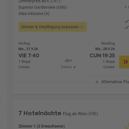
Zimmerpreis ab € 2.917,-
Superior Gardenview (USG)
Alles Inklusive (A)
Zimmer & Verpflegung anpassen
Hinflug
Rückflug
Mo., 21.9.26
Mo., 28.9.26
VIE
7:40
CUN
19:25
1 Stopp
1 Stopp
Condor
Details
Condor
Alternative Fl
7 Hotelnächte
Flug ab Wien (VIE)
Zimmer 1 (2 Erwachsene)