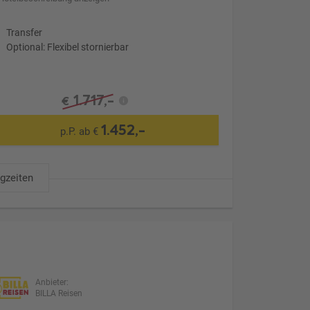
Transfer
Optional: Flexibel stornierbar
1.717,-
€
1.452,-
p.P. ab €
ugzeiten
Anbieter:
BILLA Reisen