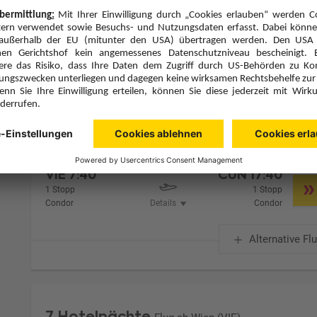
Zimmer 1 (2 Erwachsene)
Zimmerpreis ab € 2.939,-
Superior Gardenview (USG)
Alles Inklusive (A)
Zimmer & Verpflegung anpassen
Hinflug
Rückflug
Di., 29.9.26
Di., 6.10.26
VIE
7:40
CUN
17:40
1 Stopp
1 Stopp
Condor
Details
Condor
Alternative Fl
7 Hotelnächte