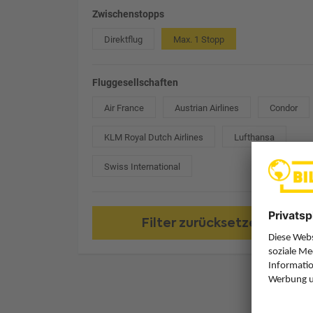
Zwischenstopps
Direktflug
Max. 1 Stopp
Fluggesellschaften
Air France
Austrian Airlines
Condor
KLM Royal Dutch Airlines
Lufthansa
Swiss International
Filter zurücksetzen