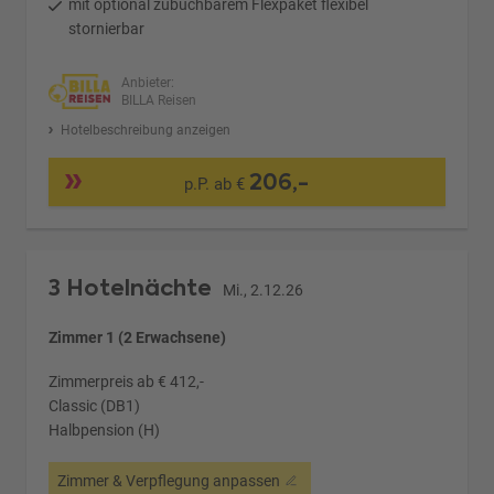
mit optional zubuchbarem Flexpaket flexibel
stornierbar
Anbieter:
BILLA Reisen
Hotelbeschreibung anzeigen
206,-
p.P. ab €
3 Hotelnächte
Mi., 2.12.26
Zimmer 1 (2 Erwachsene)
Zimmerpreis ab € 412,-
Classic (DB1)
Halbpension (H)
Zimmer & Verpflegung anpassen