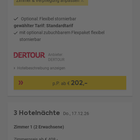
Zimmer & Verpflegung anpassen
Optional: Flexibel stornierbar
gewählter Tarif: Standardtarif
mit optional zubuchbarem Flexpaket flexibel
stornierbar
Anbieter:
DERTOUR
Hotelbeschreibung anzeigen
202,-
p.P. ab €
3 Hotelnächte
Do., 17.12.26
Zimmer 1 (2 Erwachsene)
Zimmerpreis ab € 408,-