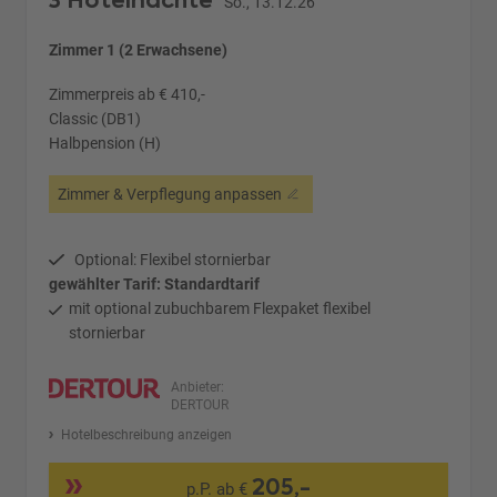
3 Hotelnächte
So., 13.12.26
Zimmer 1 (2 Erwachsene)
Zimmerpreis ab € 410,-
Classic (DB1)
Halbpension (H)
Zimmer & Verpflegung anpassen
Optional: Flexibel stornierbar
gewählter Tarif: Standardtarif
mit optional zubuchbarem Flexpaket flexibel
stornierbar
Anbieter:
DERTOUR
Hotelbeschreibung anzeigen
205,-
p.P. ab €