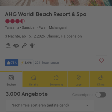
AHG Waridi Beach Resort & Spa
Tansania
•
Sansibar
•
Pwani Mchangani
3 Nächte, ab 15.12.2026, Classic, Halbpension
75%
4,4
/6
224
Bewertungen
Buchen
Details
Bewertung
Lage
Klima
3.000 Angebote
Gesamtpreis
Nach Preis sortieren (aufsteigend)