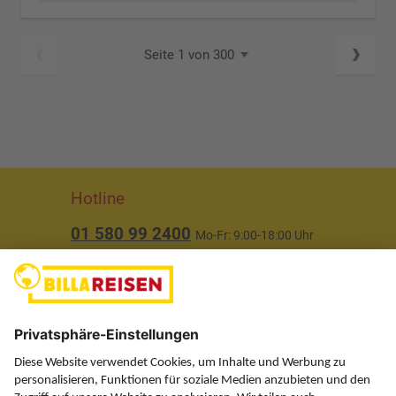
Seite 1 von 300
Hotline
01 580 99 2400
Mo-Fr: 9:00-18:00 Uhr
(ausgenommen Feiertage)
Über uns
Service
Information