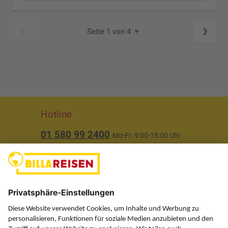
Seite 1 von 4
Hotline
01 580 99 2400
Mo-Fr: 9:00-18:00 Uhr
(ausgenommen Feiertage)
Über uns
Service
Information