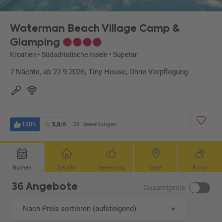
Waterman Beach Village Camp &
Glamping
Kroatien
•
Südadriatische Inseln
•
Supetar
7 Nächte, ab 27.9.2026, Tiny House, Ohne Verpflegung
100%
5,0
/6
38
Bewertungen
Buchen
Details
Bewertung
Lage
Klima
36 Angebote
Gesamtpreis
Nach Preis sortieren (aufsteigend)