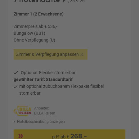
7 Hotelnächte
Fr., 25.9.26
Zimmer 1 (2 Erwachsene)
Zimmerpreis ab € 536,-
Bungalow (BB1)
Ohne Verpflegung (U)
Zimmer & Verpflegung anpassen
Optional: Flexibel stornierbar
gewählter Tarif: Standardtarif
mit optional zubuchbarem Flexpaket flexibel
stornierbar
Anbieter:
BILLA Reisen
Hotelbeschreibung anzeigen
268,-
p.P. ab €