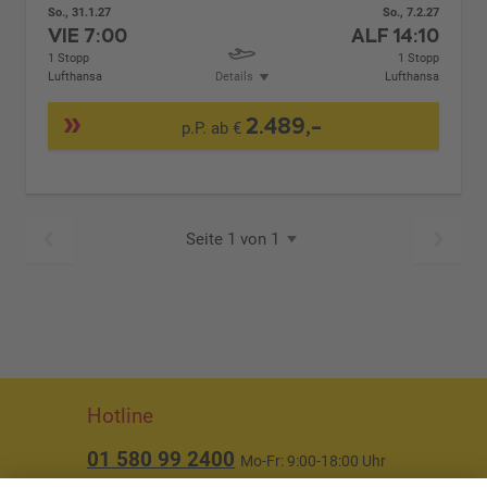
So., 31.1.27
So., 7.2.27
VIE
7:00
ALF
14:10
1 Stopp
1 Stopp
Lufthansa
Details
Lufthansa
2.489,-
p.P. ab €
Seite 1 von 1
Hotline
01 580 99 2400
Mo-Fr: 9:00-18:00 Uhr