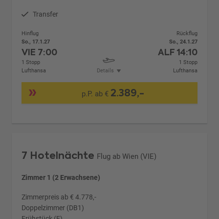
Transfer
Hinflug
Rückflug
So., 17.1.27
So., 24.1.27
VIE
7:00
ALF
14:10
1 Stopp
1 Stopp
Lufthansa
Details
Lufthansa
2.389,-
p.P. ab €
7 Hotelnächte
Flug ab Wien (VIE)
Zimmer 1 (2 Erwachsene)
Zimmerpreis ab € 4.778,-
Doppelzimmer (DB1)
Frühstück (F)