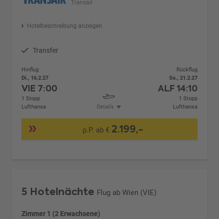
Transair
Hotelbeschreibung anzeigen
Transfer
Hinflug
Rückflug
Di., 16.2.27
So., 21.2.27
VIE
7:00
ALF
14:10
1 Stopp
1 Stopp
Lufthansa
Details
Lufthansa
2.199,-
p.P. ab €
5 Hotelnächte
Flug ab Wien (VIE)
Zimmer 1 (2 Erwachsene)