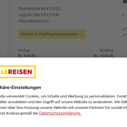
Zimmerpreis ab € 5.322,-
Lagoon Villa PXY (VX4)
Alles Inklusive (A)
Zimmer & Verpflegung anpassen
Hinflug
Rückflug
Fr., 9.10.26
Di., 13.10.26
VIE
20:10
MLE
9:30
Direktflug
Direktflug
Austrian Airlines
Details
Austrian Airlines
Alternative Fl
3 Hotelnächte
Flug ab Wien (VIE)