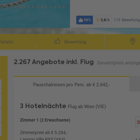
98%
5,8
/6
115
Bewertung
etails
Bewertung
2.267 Angebote
inkl. Flug
Gesamtpreis
anzeig
Pauschalreisen
pro Pers. ab € 2.642,-
3 Hotelnächte
Flug ab Wien (VIE)
 München
Zimmer 1 (2 Erwachsene)
Zimmerpreis ab € 5.284,-
Lagoon Villa PXY (VX4)