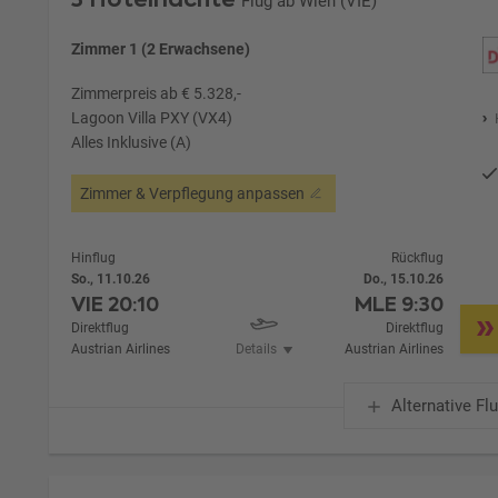
Flug ab Wien (VIE)
Zimmer 1 (2 Erwachsene)
Zimmerpreis ab € 5.328,-
Lagoon Villa PXY (VX4)
Alles Inklusive (A)
Zimmer & Verpflegung anpassen
Hinflug
Rückflug
So., 11.10.26
Do., 15.10.26
VIE
20:10
MLE
9:30
Direktflug
Direktflug
Austrian Airlines
Details
Austrian Airlines
Alternative Fl