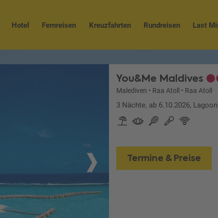
Hotel
Fernreisen
Kreuzfahrten
Rundreisen
Last Mi
You&Me Maldives
Malediven
•
Raa Atoll
•
Raa Atoll
3 Nächte, ab 6.10.2026, Lagoon 
Termine & Preise