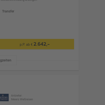
Transfer
2.642,-
p.P. ab €
ugzeiten
Anbieter:
Meiers Weltreisen