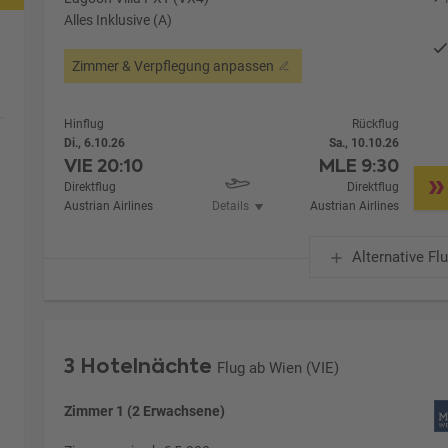
Alles Inklusive (A)
Zimmer & Verpflegung anpassen
Hinflug
Rückflug
Di., 6.10.26
Sa., 10.10.26
VIE
20:10
MLE
9:30
Direktflug
Direktflug
Austrian Airlines
Details
Austrian Airlines
Alternative Fl
3 Hotelnächte
Flug ab Wien (VIE)
Zimmer 1 (2 Erwachsene)