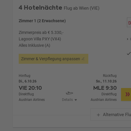
4 Hotelnächte
Flug ab Wien (VIE)
Zimmer 1 (2 Erwachsene)
Zimmerpreis ab € 5.330,-
Lagoon Villa PXY (VX4)
Alles Inklusive (A)
Zimmer & Verpflegung anpassen
Hinflug
Rückflug
Di., 6.10.26
So., 11.10.26
VIE
20:10
MLE
9:30
Direktflug
Direktflug
Austrian Airlines
Details
Austrian Airlines
Alternative Fl