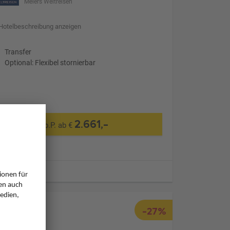
Meiers Weltreisen
Hotelbeschreibung anzeigen
Transfer
Optional: Flexibel stornierbar
2.661,-
p.P. ab €
ugzeiten
-27%