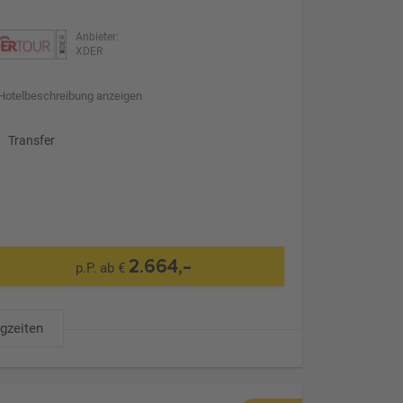
Anbieter:
XDER
Hotelbeschreibung anzeigen
Transfer
2.664,-
p.P. ab €
ugzeiten