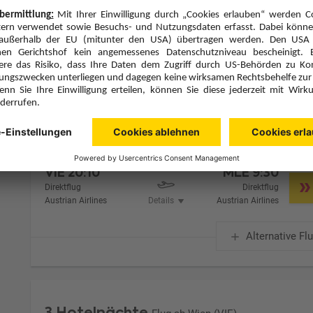
Zimmer 1 (2 Erwachsene)
Zimmerpreis ab € 5.326,-
Lagoon Villa PXY (VX4)
Alles Inklusive (A)
Zimmer & Verpflegung anpassen
Hinflug
Rückflug
Mi., 14.10.26
So., 18.10.26
VIE
20:10
MLE
9:30
Direktflug
Direktflug
Austrian Airlines
Details
Austrian Airlines
Alternative Fl
3 Hotelnächte