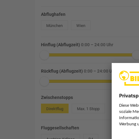
Abflughafen
München
Wien
Hinflug (Abflugzeit)
0:00 – 24:00 Uhr
Rückflug (Abflugzeit)
0:00 – 24:00 Uhr
Zwischenstopps
Direktflug
Max. 1 Stopp
Fluggesellschaften