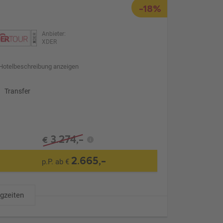
-18%
Anbieter:
XDER
Hotelbeschreibung anzeigen
Transfer
3.274,-
€
2.665,-
p.P. ab €
ugzeiten