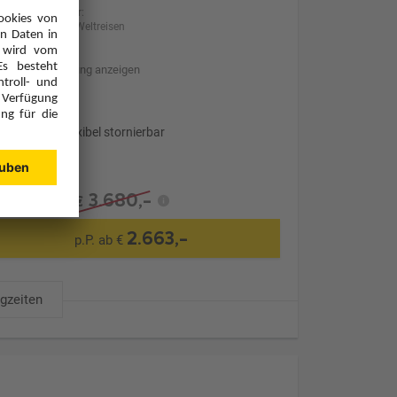
Anbieter:
Meiers Weltreisen
Hotelbeschreibung anzeigen
Transfer
Optional: Flexibel stornierbar
3.680,-
€
2.663,-
p.P. ab €
ugzeiten