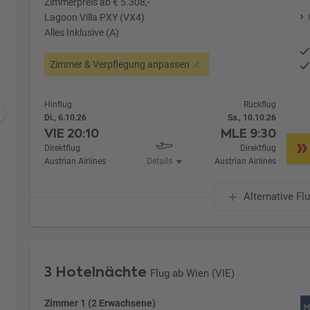
Zimmerpreis ab € 5.308,-
Lagoon Villa PXY (VX4)
Alles Inklusive (A)
Zimmer & Verpflegung anpassen
Hinflug
Rückflug
Di., 6.10.26
Sa., 10.10.26
VIE
20:10
MLE
9:30
Direktflug
Direktflug
Austrian Airlines
Details
Austrian Airlines
Alternative Fl
3 Hotelnächte
Flug ab Wien (VIE)
Zimmer 1 (2 Erwachsene)