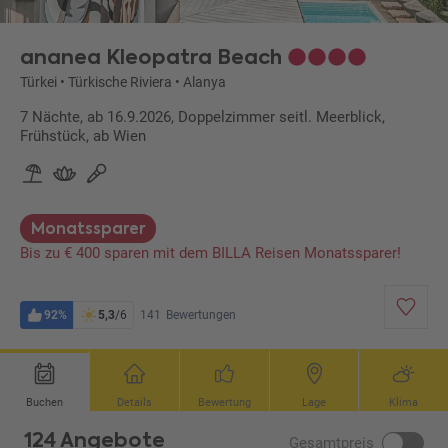
ananea Kleopatra Beach
Türkei
•
Türkische Riviera
•
Alanya
7 Nächte, ab 16.9.2026, Doppelzimmer seitl. Meerblick,
Frühstück, ab Wien
Monatssparer
Bis zu € 400 sparen mit dem BILLA Reisen Monatssparer!
92%
5,3
/6
141
Bewertungen
Buchen
Details
Bewertung
Lage
Klima
124 Angebote
Gesamtpreis