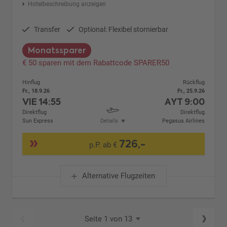
Hotelbeschreibung anzeigen
Transfer
Optional: Flexibel stornierbar
Monatssparer
€ 50 sparen mit dem Rabattcode SPARER50
Hinflug
Rückflug
Fr., 18.9.26
Fr., 25.9.26
VIE
14:55
AYT
9:00
Direktflug
Direktflug
Sun Express
Details
Pegasus Airlines
726,-
p.P. ab €
Alternative Flugzeiten
Seite 1 von 13