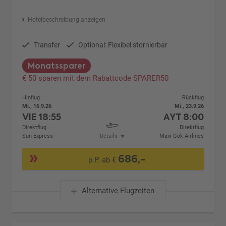
Hotelbeschreibung anzeigen
Transfer
Optional: Flexibel stornierbar
Monatssparer
€ 50 sparen mit dem Rabattcode SPARER50
Hinflug
Rückflug
Mi., 16.9.26
Mi., 23.9.26
VIE
18:55
AYT
8:00
Direktflug
Direktflug
Sun Express
Details
Mavi Gok Airlines
686,-
p.P. ab €
Alternative Flugzeiten