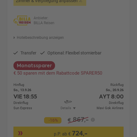
Zimmer & Verpflegung anpassen
Anbieter:
BILLA Reisen
Hotelbeschreibung anzeigen
Transfer
Optional: Flexibel stornierbar
Monatssparer
€ 50 sparen mit dem Rabattcode SPARER50
Hinflug
Rückflug
So., 13.9.26
So., 20.9.26
VIE
18:55
AYT
8:00
Direktflug
Direktflug
Sun Express
Details
Mavi Gok Airlines
867,-
€
-16%
724,-
p.P. ab €