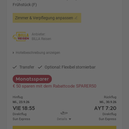
Frühstück (F)
Zimmer & Verpflegung anpassen
Anbieter:
BILLA Reisen
Hotelbeschreibung anzeigen
Transfer
Optional: Flexibel stornierbar
Monatssparer
€ 50 sparen mit dem Rabattcode SPARER50
Hinflug
Rückflug
Mi., 23.9.26
Mi., 30.9.26
VIE
18:55
AYT
7:20
Direktflug
Direktflug
Sun Express
Details
Sun Express