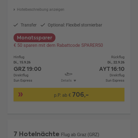
Hotelbeschreibung anzeigen
Transfer
Optional: Flexibel stornierbar
Monatssparer
€ 50 sparen mit dem Rabattcode SPARER50
Hinflug
Rückflug
Di., 15.9.26
Di., 22.9.26
GRZ
19:00
AYT
16:10
Direktflug
Direktflug
Sun Express
Details
Sun Express
706,-
p.P. ab €
7 Hotelnächte
Flug ab Graz (GRZ)