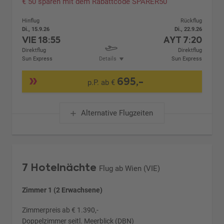
€ 50 sparen mit dem Rabattcode SPARER50
Hinflug
Rückflug
Di., 15.9.26
Di., 22.9.26
VIE
18:55
AYT
7:20
Direktflug
Direktflug
Sun Express
Details
Sun Express
695,-
p.P. ab €
Alternative Flugzeiten
7 Hotelnächte
Flug ab Wien (VIE)
Zimmer 1 (2 Erwachsene)
Zimmerpreis ab € 1.390,-
Doppelzimmer seitl. Meerblick (DBN)