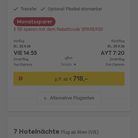
Transfer
Optional: Flexibel stornierbar
Monatssparer
€ 50 sparen mit dem Rabattcode SPARER50
Hinflug
Rückflug
Di., 22.9.26
Di., 29.9.26
VIE
14:55
AYT
7:20
Direktflug
Direktflug
Sun Express
Details
Sun Express
718,-
p.P. ab €
Alternative Flugzeiten
7 Hotelnächte
Flug ab Wien (VIE)