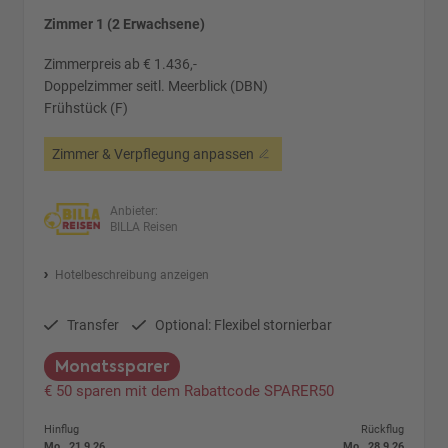
Zimmer 1 (2 Erwachsene)
Zimmerpreis ab € 1.436,-
Doppelzimmer seitl. Meerblick (DBN)
Frühstück (F)
Zimmer & Verpflegung anpassen
Anbieter:
BILLA Reisen
Hotelbeschreibung anzeigen
Transfer
Optional: Flexibel stornierbar
Monatssparer
€ 50 sparen mit dem Rabattcode SPARER50
Hinflug
Rückflug
Mo., 21.9.26
Mo., 28.9.26