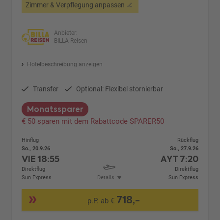
Zimmer & Verpflegung anpassen
Anbieter:
BILLA Reisen
Hotelbeschreibung anzeigen
Transfer
Optional: Flexibel stornierbar
Monatssparer
€ 50 sparen mit dem Rabattcode SPARER50
Hinflug
Rückflug
So., 20.9.26
So., 27.9.26
VIE
18:55
AYT
7:20
Direktflug
Direktflug
Sun Express
Details
Sun Express
718,-
p.P. ab €