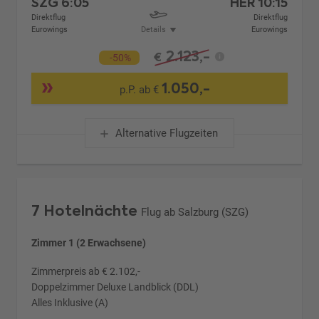
SZG
6:05
HER
10:15
Direktflug
Direktflug
Eurowings
Details
Eurowings
2.123,-
€
-50%
1.050,-
p.P. ab €
Alternative Flugzeiten
7 Hotelnächte
Flug ab Salzburg (SZG)
Zimmer 1 (2 Erwachsene)
Zimmerpreis ab € 2.102,-
Doppelzimmer Deluxe Landblick (DDL)
Alles Inklusive (A)