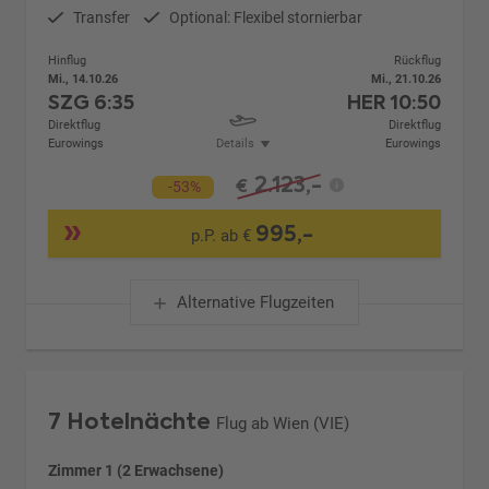
Transfer
Optional: Flexibel stornierbar
Hinflug
Rückflug
Mi., 14.10.26
Mi., 21.10.26
SZG
6:35
HER
10:50
Direktflug
Direktflug
Eurowings
Details
Eurowings
2.123,-
€
-53%
995,-
p.P. ab €
Alternative Flugzeiten
7 Hotelnächte
Flug ab Wien (VIE)
Zimmer 1 (2 Erwachsene)