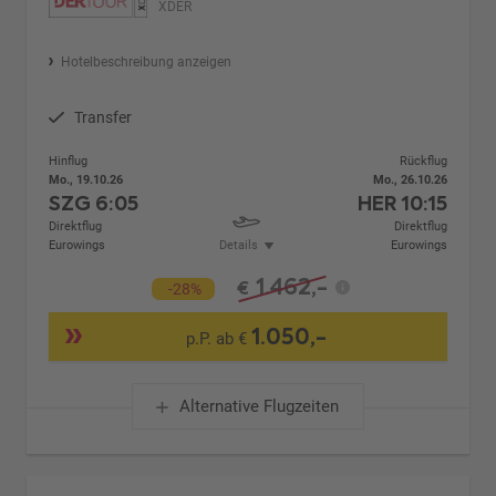
XDER
Hotelbeschreibung anzeigen
Transfer
Hinflug
Rückflug
Mo., 19.10.26
Mo., 26.10.26
SZG
6:05
HER
10:15
Direktflug
Direktflug
Eurowings
Details
Eurowings
1.462,-
€
-28%
1.050,-
p.P. ab €
Alternative Flugzeiten