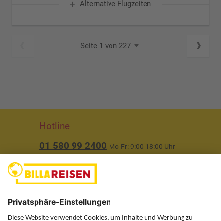
Alternative Flugzeiten
Seite 1 von 227
Hotline
01 580 99 2400
Mo-Fr: 9:00-18:00 Uhr
(ausgenommen Feiertage)
Über uns
Service