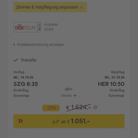
Zimmer & Verpflegung anpassen
Anbieter:
XDER
Hotelbeschreibung anzeigen
Transfer
Hinflug
Rückflug
Mi., 14.10.26
Mi., 21.10.26
SZG
6:35
HER
10:50
Direktflug
Direktflug
Eurowings
Details
Eurowings
1.624,-
€
-35%
1.051,-
p.P. ab €