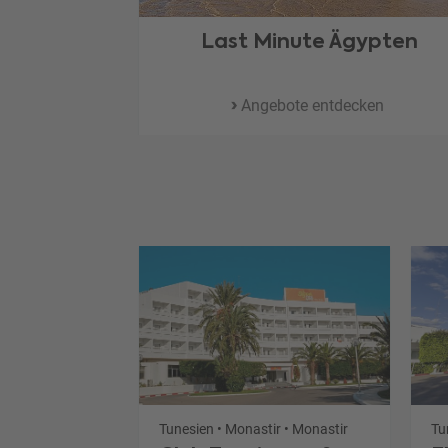
ritius
Last Minute Ägypten
ken
Angebote entdecken
• Aghir
Tunesien • Monastir • Monastir