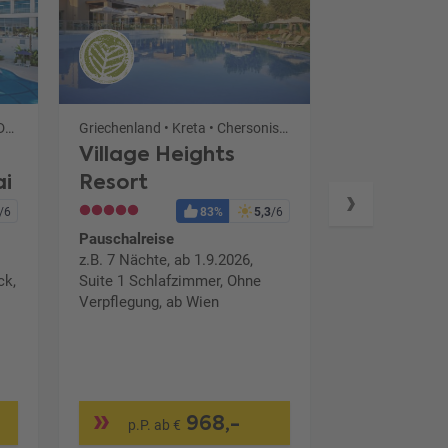
Vereinigte Arabische Emirate • Dubai • Dubai
Griechenland • Kreta • Chersonissos
Türkei • Türkisc
Village Heights
Numa Bay
ai
Resort
Pauschalreise
/6
83%
5,3
/6
z.B. 7 Nächte, 
Pauschalreise
Doppelzimmer
z.B. 7 Nächte, ab 1.9.2026,
Inklusive plus
ck,
Suite 1 Schlafzimmer, Ohne
Verpflegung, ab Wien
968,-
p.P. ab €
p.P. ab €