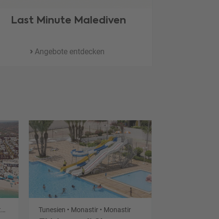
Last Minute Malediven
Last 
Angebote entdecken
A
Tunesien • Sousse • Port el Kantaoui
Tunesien • Monastir • Monastir
Tunesien • Mede