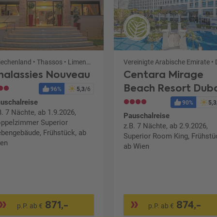
Griechenland • Thassos • Limenaria
halassies Nouveau
Centara Mirage
Beach Resort Dub
96%
5,3
/6
uschalreise
90%
5,3
B. 7 Nächte, ab 1.9.2026,
Pauschalreise
ppelzimmer Superior
z.B. 7 Nächte, ab 2.9.2026,
bengebäude, Frühstück, ab
Superior Room King, Frühstü
en
ab Wien
871,-
874,-
p.P. ab €
p.P. ab €