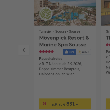
Malediven • Noonu Atoll • Dhigurah Island
Tunesien • Sousse • Sousse
ld
Mövenpick Resort &
T
Marine Spa Sousse
Pa
98%
5,9
/6
80%
4,8
/6
z.
Pauschalreise
Do
 1.9.2026, Pool
z.B. 7 Nächte, ab 2.9.2026,
Ne
Alles
Doppelzimmer Bestpreis,
Wi
n
Halbpension, ab Wien
.043,-
831,-
p.P. ab €