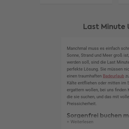
Last Minute
Manchmal muss es einfach schn
Sonne, Strand und Meer groß ist
werden soll, sind die Last Minu
perfekte Lösung. Sie müssen ni
einen traumhaften
Badeurlaub
zu
Kälte entfliehen oder mitten i
ergattern wollen, bei uns finden
die sie suchen, und das mit volle
Preissicherheit.
Sorgenfrei buchen mi
Weiterlesen
Tiefpreisgarantie