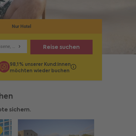
Nur Hotel
Reise suchen
sene, 0 Kinder
98,1 % unserer Kund:innen
möchten wieder buchen
chen
te sichern.
☀️ Bis zu 