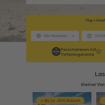
Flug + Hotel
Alle Reiseziele
10.8.2
Pauschalreisen mit
Tiefpreisgarantie
Las
Kleiner Vo
5% Rabatt
☀️ Bis zu -30% Rabatt