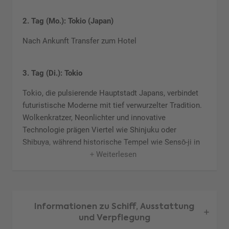
2. Tag (Mo.): Tokio (Japan)
Nach Ankunft Transfer zum Hotel
3. Tag (Di.): Tokio
Tokio, die pulsierende Hauptstadt Japans, verbindet
futuristische Moderne mit tief verwurzelter Tradition.
Wolkenkratzer, Neonlichter und innovative
Technologie prägen Viertel wie Shinjuku oder
Shibuya, während historische Tempel wie Sensō-ji in
Weiterlesen
Asakusa einen Blick in die Vergangenheit bieten. Die
Stadt begeistert mit einer vielfältigen Küche – von
frischem Sushi auf Fischmärkten bis zu trendigen
Ramen-Bars – und einem perfekt getakteten
öffentlichen Verkehrssystem.
Informationen zu Schiff, Ausstattung
und Verpflegung