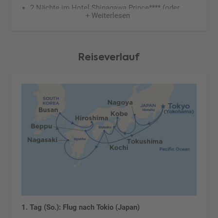
2 Nächte im Hotel Shinagawa Prince**** (oder
Weiterlesen
ähnlich, Landeskategorie) in Tokio mit
Frühstück
12 Nächte an Bord der Sapphire Princess mit
Reiseverlauf
Vollpension
Trinkgelder an Bord
internationaler Gästeservice
1. Tag (So.): Flug nach Tokio (Japan)