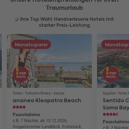
Traumurlaub
🤝 Ihre Top Wahl: Handverlesene Hotels mit
starker Preis-Leistung
Monatssparer
Monatssp
Türkei • Türkische Riviera • Alanya
Ägypten • Rotes
ananea Kleopatra Beach
Sentido 
Soma Ba
Pauschalreise
z.B. 7 Nächte, ab 15.12.2026,
Pauschalreis
Doppelzimmer Landblick, Frühstück,
z.B. 7 Nächte