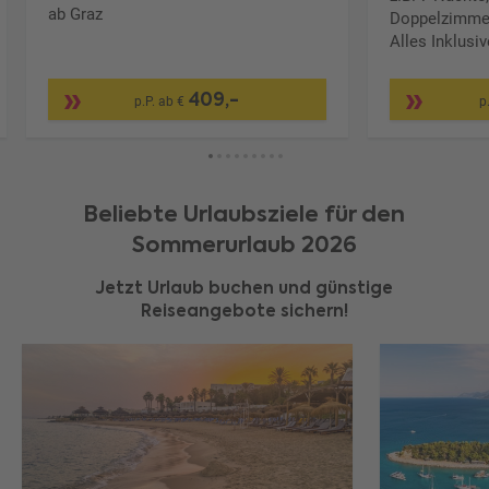
ab Graz
Doppelzimmer
Alles Inklusi
409,-
p.P. ab €
p
Beliebte Urlaubsziele für den
Sommerurlaub 2026
Jetzt Urlaub buchen und günstige
Reiseangebote sichern!