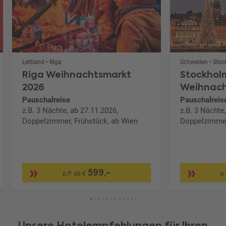
Lettland • Riga
Schweden • Sto
Riga Weihnachtsmarkt
Stockholm
2026
Weihnach
Pauschalreise
Pauschalreis
z.B. 3 Nächte, ab 27.11.2026,
z.B. 3 Nächte
Doppelzimmer, Frühstück, ab Wien
Doppelzimmer
599,-
p.P. ab €
p.
Unsere Hotelempfehlungen für Ihren