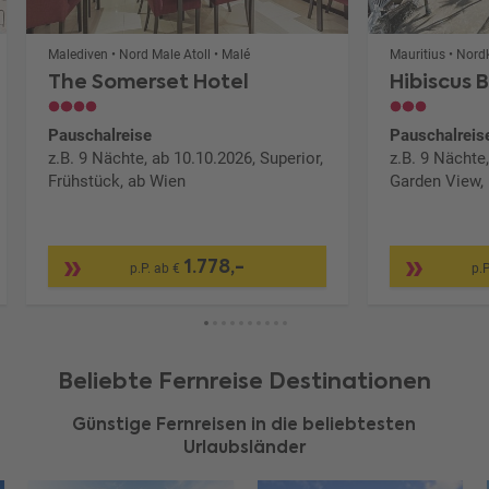
Malediven • Nord Male Atoll • Malé
Mauritius • Nord
The Somerset Hotel
Hibiscus 
Pauschalreise
Pauschalreis
z.B. 9 Nächte, ab 10.10.2026, Superior,
z.B. 9 Nächte
Frühstück, ab Wien
Garden View,
1.778,-
p.P. ab €
p.P
Beliebte Fernreise Destinationen
Günstige Fernreisen in die beliebtesten
Urlaubsländer