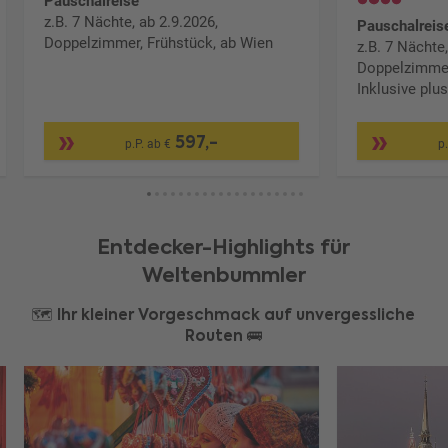
Pauschalreise
z.B. 7 Nächte, ab 2.9.2026,
Pauschalreis
Doppelzimmer, Frühstück, ab Wien
z.B. 7 Nächte
Doppelzimmer
Inklusive plu
597,-
p.P. ab €
p
Entdecker-Highlights für
Weltenbummler
🗺️ Ihr kleiner Vorgeschmack auf unvergessliche
Routen 🚌