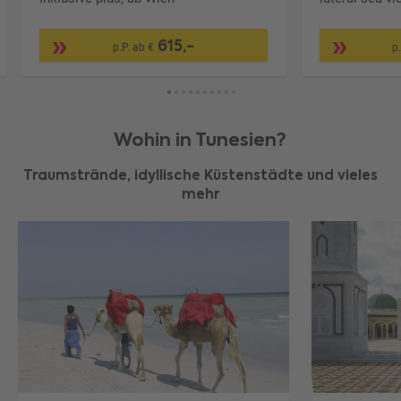
615,-
p.P. ab €
p
Wohin in Tunesien?
Traumstrände, idyllische Küstenstädte und vieles
mehr