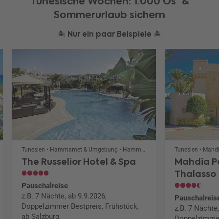
Tunesische Wöchen: 1.000 Ös³ &
Sommerurlaub sichern
🏝️ Nur ein paar Beispiele 🏝️
Tunesien • Hammamet & Umgebung • Hammamet
Tunesien • Mahd
The Russelior Hotel & Spa
Mahdia P
Thalasso
Pauschalreise
z.B. 7 Nächte, ab 9.9.2026,
Pauschalreis
Doppelzimmer Bestpreis, Frühstück,
z.B. 7 Nächte,
ab Salzburg
Doppelzimmer