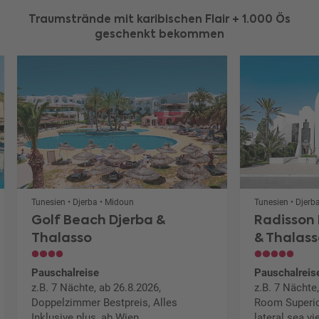
Traumstrände mit karibischen Flair + 1.000 Ös
geschenkt bekommen
Tunesien • Djerba • Midoun
Tunesien • Djer
Golf Beach Djerba &
Radisson 
Thalasso
& Thalas
Pauschalreise
Pauschalreis
z.B. 7 Nächte, ab 26.8.2026,
z.B. 7 Nächte
Doppelzimmer Bestpreis, Alles
Room Superio
Inklusive plus, ab Wien
lateral sea v