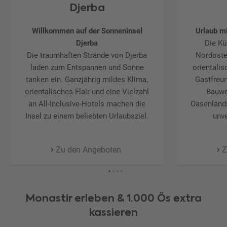
Djerba
Willkommen auf der Sonneninsel
Urlaub m
Djerba
Die Kü
Die traumhaften Strände von Djerba
Nordoste
laden zum Entspannen und Sonne
orientali
tanken ein. Ganzjährig mildes Klima,
Gastfreu
orientalisches Flair und eine Vielzahl
Bauwe
an All-Inclusive-Hotels machen die
Oasenlands
Insel zu einem beliebten Urlaubsziel.
unve
Zu den Angeboten
Z
Monastir erleben & 1.000 Ös extra
kassieren