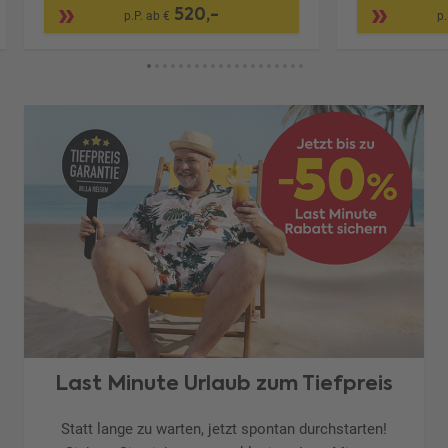
520,-
p.P. ab €
p.
Last Minute Urlaub zum Tiefpreis
Statt lange zu warten, jetzt spontan durchstarten!