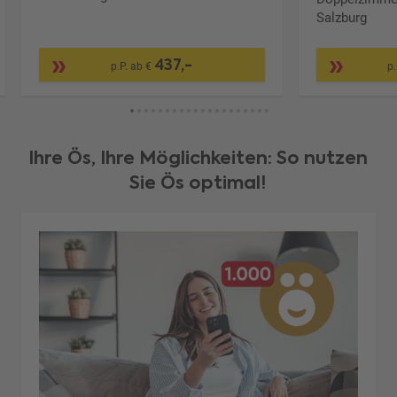
Salzburg
437,-
p.P. ab €
p.
Ihre Ös, Ihre Möglichkeiten: So nutzen
Sie Ös optimal!