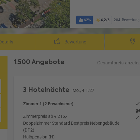
62%
4,2
/6
204
Bewertung
etails
Bewertung
1.500 Angebote
Gesamtpreis
anzeig
3 Hotelnächte
Mo., 4.1.27
Zimmer 1 (2 Erwachsene)
ge
Zimmerpreis ab € 216,-
Doppelzimmer Standard Bestpreis Nebengebäude
(DP2)
Halbpension (H)