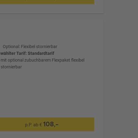
Optional: Flexibel stornierbar
wählter Tarif: Standardtarif
mit optional zubuchbarem Flexpaket flexibel
stornierbar
108,-
p.P. ab €