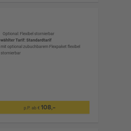
Optional: Flexibel stornierbar
wählter Tarif: Standardtarif
mit optional zubuchbarem Flexpaket flexibel
stornierbar
108,-
p.P. ab €