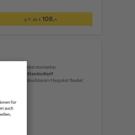
108,-
p.P. ab €
Optional: Flexibel stornierbar
wählter Tarif: Standardtarif
mit optional zubuchbarem Flexpaket flexibel
stornierbar