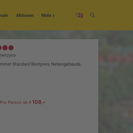
nute
Aktionen
Mehr
0
zwirzyno
zimmer Standard Bestpreis Nebengebäude,
108,-
Pro Person ab €