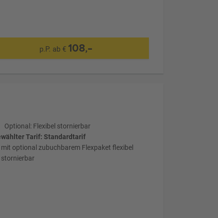
108,-
p.P. ab €
Optional: Flexibel stornierbar
wählter Tarif: Standardtarif
mit optional zubuchbarem Flexpaket flexibel
stornierbar