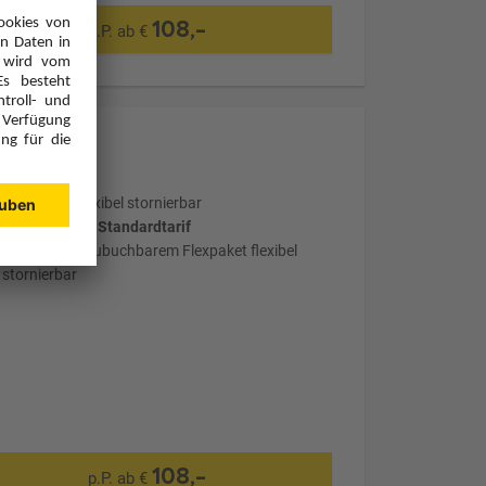
108,-
p.P. ab €
Optional: Flexibel stornierbar
wählter Tarif: Standardtarif
mit optional zubuchbarem Flexpaket flexibel
stornierbar
108,-
p.P. ab €