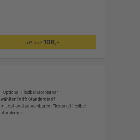
108,-
p.P. ab €
Optional: Flexibel stornierbar
wählter Tarif: Standardtarif
mit optional zubuchbarem Flexpaket flexibel
stornierbar