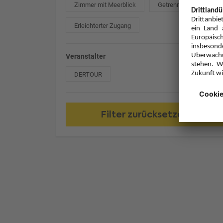
Zimmer mit Meerblick
Getrennte Betten
Erleichterter Zugang
Veranstalter
DERTOUR
Filter zurücksetzen