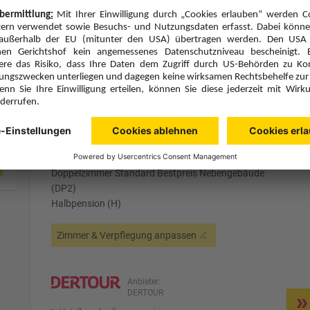
DERTOUR
Hotelbeschreibung anzeigen
3 Hotelnächte
Fr., 8.1.27
Zimmer 1 (2 Erwachsene)
ge
Zimmerpreis ab € 216,-
Doppelzimmer Standard Bestpreis Nebengebäude
(DP2)
Halbpension (H)
Zimmer & Verpflegung anpassen
Anbieter:
DERTOUR