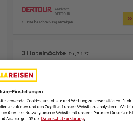
Anbieter:
DERTOUR
Hotelbeschreibung anzeigen
3 Hotelnächte
Do., 7.1.27
Zimmer 1 (2 Erwachsene)
ge
Zimmerpreis ab € 216,-
Doppelzimmer Standard Bestpreis Nebengebäude
(DP2)
Halbpension (H)
Zimmer & Verpflegung anpassen
Anbieter: