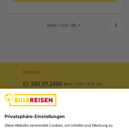
Seite 1 von 186
Hotline
01 580 99 2400
Mo-Fr: 9:00-18:00 Uhr
(ausgenommen Feiertage)
Über uns
Service