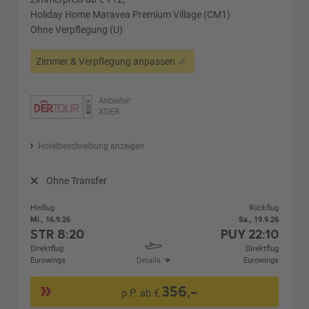
Holiday Home Maravea Premium Village (CM1)
Ohne Verpflegung (U)
Zimmer & Verpflegung anpassen
Anbieter:
XDER
Hotelbeschreibung anzeigen
Ohne Transfer
Hinflug
Rückflug
Mi., 16.9.26
Sa., 19.9.26
STR
8:20
PUY
22:10
Direktflug
Direktflug
Eurowings
Details
Eurowings
356,-
p.P. ab €