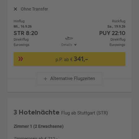
Ohne Transfer
Hinflug
Rückflug
Mi., 16.9.26
Sa., 19.9.26
STR
8:20
PUY
22:10
Direktflug
Direktflug
Eurowings
Details
Eurowings
341,-
p.P. ab €
Alternative Flugzeiten
3 Hotelnächte
Flug ab Stuttgart (STR)
Zimmer 1 (2 Erwachsene)
Zimmerpreis ab € 712,-