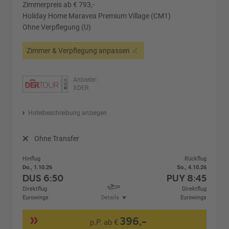
Zimmerpreis ab € 793,-
Holiday Home Maravea Premium Village (CM1)
Ohne Verpflegung (U)
Zimmer & Verpflegung anpassen
Anbieter:
XDER
Hotelbeschreibung anzeigen
Ohne Transfer
Hinflug
Rückflug
Do., 1.10.26
So., 4.10.26
DUS
6:50
PUY
8:45
Direktflug
Direktflug
Eurowings
Details
Eurowings
396,-
p.P. ab €