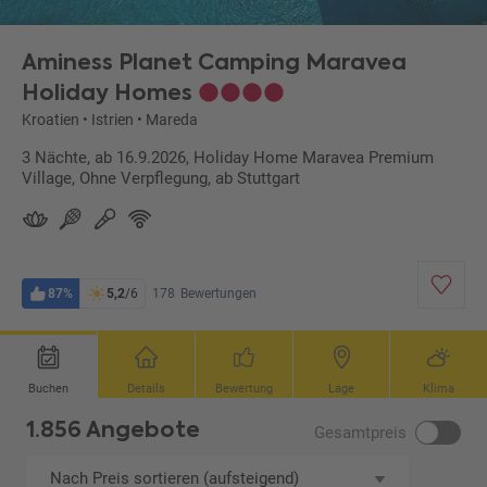
Aminess Planet Camping Maravea
Holiday Homes
Kroatien
•
Istrien
•
Mareda
3 Nächte, ab 16.9.2026, Holiday Home Maravea Premium
Village, Ohne Verpflegung, ab Stuttgart
87%
5,2
/6
178
Bewertungen
Buchen
Details
Bewertung
Lage
Klima
1.856 Angebote
Gesamtpreis
Nach Preis sortieren (aufsteigend)