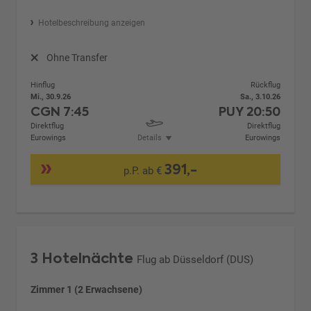
Hotelbeschreibung anzeigen
Ohne Transfer
Hinflug
Rückflug
Mi., 30.9.26
Sa., 3.10.26
CGN
7:45
PUY
20:50
Direktflug
Direktflug
Eurowings
Details
Eurowings
391,-
p.P. ab €
3 Hotelnächte
Flug ab Düsseldorf (DUS)
Zimmer 1 (2 Erwachsene)