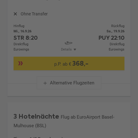
Ohne Transfer
Hinflug
Rückflug
Mi., 16.9.26
Sa., 19.9.26
STR
8:20
PUY
22:10
Direktflug
Direktflug
Eurowings
Details
Eurowings
368,-
p.P. ab €
Alternative Flugzeiten
3 Hotelnächte
Flug ab EuroAirport Basel-
Mulhouse (BSL)