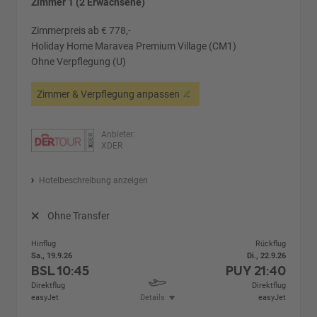
Zimmer 1 (2 Erwachsene)
Zimmerpreis ab € 778,-
Holiday Home Maravea Premium Village (CM1)
Ohne Verpflegung (U)
Zimmer & Verpflegung anpassen
Anbieter:
XDER
Hotelbeschreibung anzeigen
Ohne Transfer
Hinflug
Rückflug
Sa., 19.9.26
Di., 22.9.26
BSL
10:45
PUY
21:40
Direktflug
Direktflug
easyJet
Details
easyJet