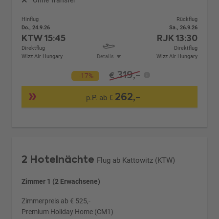
Hinflug
Rückflug
Do., 24.9.26
Sa., 26.9.26
KTW
15:45
RJK
13:30
Direktflug
Direktflug
Wizz Air Hungary
Details
Wizz Air Hungary
319,-
€
-17%
262,-
p.P. ab €
2 Hotelnächte
Flug ab Kattowitz (KTW)
Zimmer 1 (2 Erwachsene)
Zimmerpreis ab € 525,-
Premium Holiday Home (CM1)