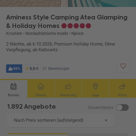
Aminess Style Camping Atea Glamping
& Holiday Homes
Kroatien
•
Nordadriatische Inseln
•
Njivice
2 Nächte, ab 6.10.2026, Premium Holiday Home, Ohne
Verpflegung, ab Kattowitz
88%
5,5
/6
37
Bewertungen
Buchen
Details
Bewertung
Lage
Klima
1.892 Angebote
Gesamtpreis
Nach Preis sortieren (aufsteigend)