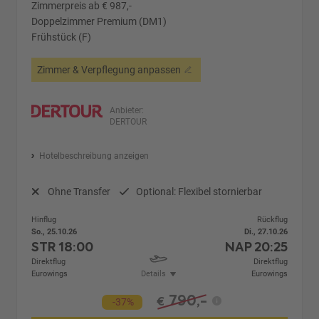
Zimmerpreis ab € 987,-
Doppelzimmer Premium (DM1)
Frühstück (F)
Zimmer & Verpflegung anpassen
Anbieter:
DERTOUR
Hotelbeschreibung anzeigen
Ohne Transfer
Optional: Flexibel stornierbar
Hinflug
Rückflug
So., 25.10.26
Di., 27.10.26
STR
18:00
NAP
20:25
Direktflug
Direktflug
Eurowings
Details
Eurowings
790,-
€
-37%