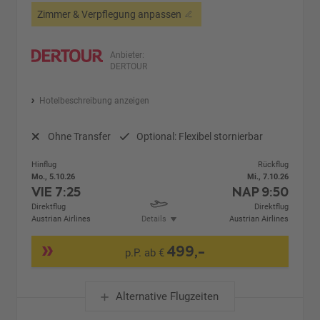
Zimmer & Verpflegung anpassen
Anbieter:
DERTOUR
Hotelbeschreibung anzeigen
Ohne Transfer
Optional: Flexibel stornierbar
Hinflug
Rückflug
Mo., 5.10.26
Mi., 7.10.26
VIE
7:25
NAP
9:50
Direktflug
Direktflug
Austrian Airlines
Details
Austrian Airlines
499,-
p.P. ab €
Alternative Flugzeiten