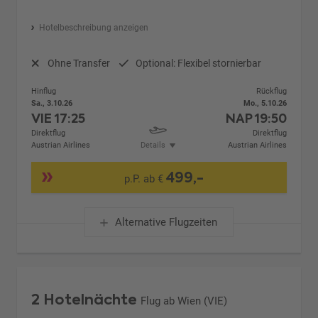
Hotelbeschreibung anzeigen
Ohne Transfer
Optional: Flexibel stornierbar
Hinflug
Rückflug
Sa., 3.10.26
Mo., 5.10.26
VIE
17:25
NAP
19:50
Direktflug
Direktflug
Austrian Airlines
Details
Austrian Airlines
499,-
p.P. ab €
Alternative Flugzeiten
2 Hotelnächte
Flug ab Wien (VIE)