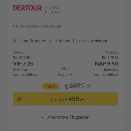
Anbieter:
DERTOUR
Hotelbeschreibung anzeigen
Ohne Transfer
Optional: Flexibel stornierbar
Hinflug
Rückflug
So., 4.10.26
Di., 6.10.26
VIE
7:25
NAP
9:50
Direktflug
Direktflug
Austrian Airlines
Details
Austrian Airlines
697,-
€
-28%
499,-
p.P. ab €
Alternative Flugzeiten