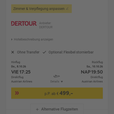
Zimmer & Verpflegung anpassen
Anbieter:
DERTOUR
Hotelbeschreibung anzeigen
Ohne Transfer
Optional: Flexibel stornierbar
Hinflug
Rückflug
Do., 8.10.26
Sa., 10.10.26
VIE
17:25
NAP
19:50
Direktflug
Direktflug
Austrian Airlines
Details
Austrian Airlines
499,-
p.P. ab €
Alternative Flugzeiten