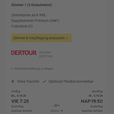
Zimmer 1 (2 Erwachsene)
Zimmerpreis ab € 998,-
Doppelzimmer Premium (DM1)
Frühstück (F)
Zimmer & Verpflegung anpassen
Anbieter:
DERTOUR
Hotelbeschreibung anzeigen
Ohne Transfer
Optional: Flexibel stornierbar
Hinflug
Rückflug
So., 4.10.26
Di., 6.10.26
VIE
7:25
NAP
19:50
Direktflug
Direktflug
Austrian Airlines
Details
Austrian Airlines