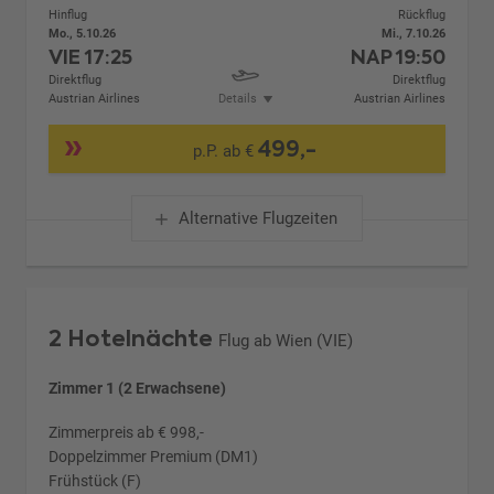
Hinflug
Rückflug
Mo., 5.10.26
Mi., 7.10.26
VIE
17:25
NAP
19:50
Direktflug
Direktflug
Austrian Airlines
Details
Austrian Airlines
499,-
p.P. ab €
Alternative Flugzeiten
2 Hotelnächte
Flug ab Wien (VIE)
Zimmer 1 (2 Erwachsene)
Zimmerpreis ab € 998,-
Doppelzimmer Premium (DM1)
Frühstück (F)