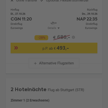
Ohne Transfer
Optional: Flexibel stornierbar
Hinflug
Rückflug
Di., 27.10.26
Do., 29.10.26
CGN
11:20
NAP
22:35
Direktflug
Direktflug
Eurowings
Details
Eurowings
686,-
€
-28%
493,-
p.P. ab €
Alternative Flugzeiten
2 Hotelnächte
Flug ab Stuttgart (STR)
Zimmer 1 (2 Erwachsene)