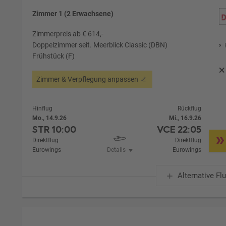
Zimmer 1 (2 Erwachsene)
Zimmerpreis ab € 614,-
Doppelzimmer seit. Meerblick Classic (DBN)
Frühstück (F)
Zimmer & Verpflegung anpassen
Hinflug
Rückflug
Mo., 14.9.26
Mi., 16.9.26
STR
10:00
VCE
22:05
Direktflug
Direktflug
Eurowings
Details
Eurowings
Alternative Fl