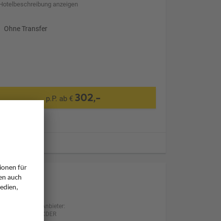
Hotelbeschreibung anzeigen
Ohne Transfer
302,-
p.P. ab €
ugzeiten
Anbieter:
XDER