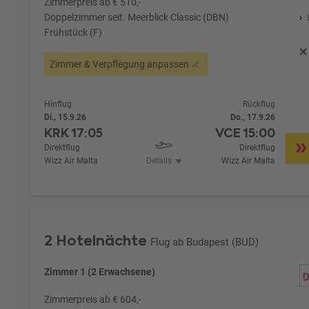
Zimmerpreis ab € 510,-
Doppelzimmer seit. Meerblick Classic (DBN)
Frühstück (F)
Zimmer & Verpflegung anpassen
Hinflug
Rückflug
Di., 15.9.26
Do., 17.9.26
KRK
17:05
VCE
15:00
Direktflug
Direktflug
Wizz Air Malta
Details
Wizz Air Malta
2 Hotelnächte
Flug ab Budapest (BUD)
Zimmer 1 (2 Erwachsene)
Zimmerpreis ab € 604,-