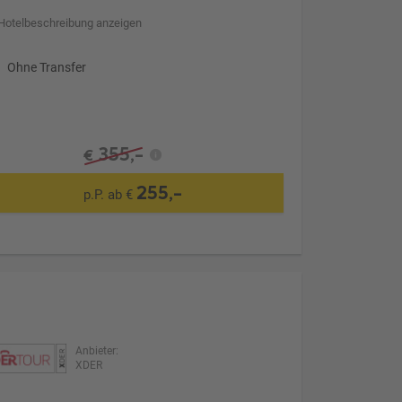
Hotelbeschreibung anzeigen
Ohne Transfer
355,-
€
255,-
p.P. ab €
Anbieter:
XDER