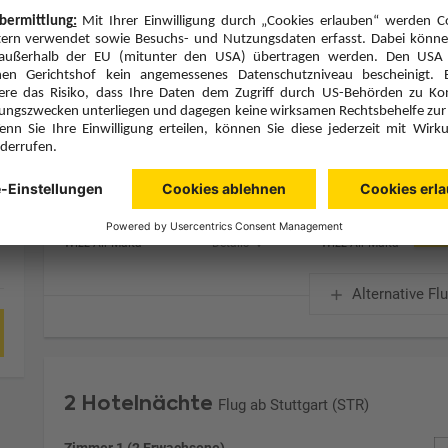
Zimmerpreis ab € 610,-
Doppelzimmer seit. Meerblick Classic (DBN)
Frühstück (F)
Zimmer & Verpflegung anpassen
Hinflug
Rückflug
Mo., 7.9.26
Mi., 9.9.26
BUD
17:10
VCE
15:15
Direktflug
Direktflug
Wizz Air Malta
Details
Wizz Air Malta
Alternative Fl
2 Hotelnächte
Flug ab Stuttgart (STR)
Zimmer 1 (2 Erwachsene)