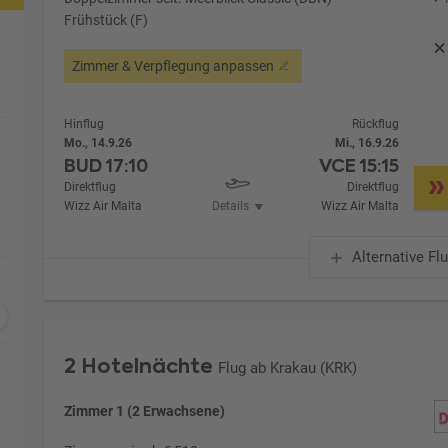
Frühstück (F)
Zimmer & Verpflegung anpassen
Hinflug
Rückflug
Mo., 14.9.26
Mi., 16.9.26
BUD
17:10
VCE
15:15
Direktflug
Direktflug
Wizz Air Malta
Details
Wizz Air Malta
Alternative Fl
2 Hotelnächte
Flug ab Krakau (KRK)
Zimmer 1 (2 Erwachsene)