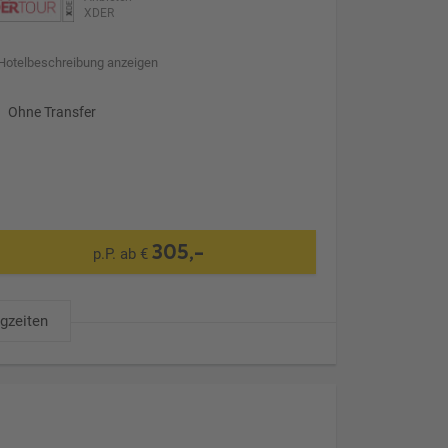
XDER
Hotelbeschreibung anzeigen
Ohne Transfer
305,-
p.P. ab €
ugzeiten