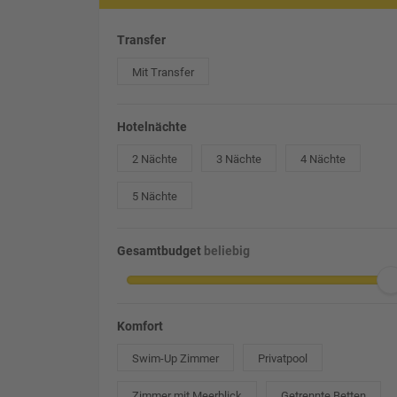
Transfer
Mit Transfer
Hotelnächte
2 Nächte
3 Nächte
4 Nächte
5 Nächte
Gesamtbudget
beliebig
Komfort
Swim-Up Zimmer
Privatpool
Zimmer mit Meerblick
Getrennte Betten