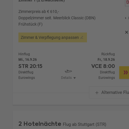
Zimmerpreis ab € 610,-
Doppelzimmer seit. Meerblick Classic (DBN)
Frühstück (F)
Zimmer & Verpflegung anpassen
Hinflug
Rückflug
Mi., 16.9.26
Fr., 18.9.26
STR
20:15
VCE
8:00
Direktflug
Direktflug
Eurowings
Details
Eurowings
Alternative Fl
2 Hotelnächte
Flug ab Stuttgart (STR)