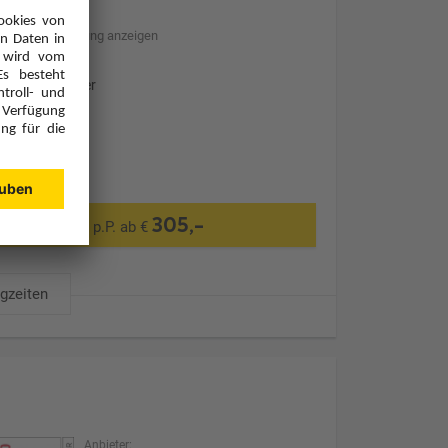
Hotelbeschreibung anzeigen
Ohne Transfer
305,-
p.P. ab €
ugzeiten
Anbieter: