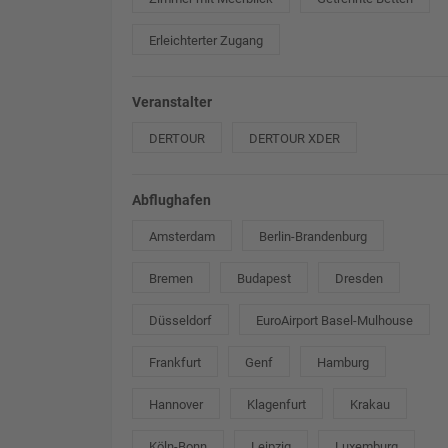
Erleichterter Zugang
Veranstalter
DERTOUR
DERTOUR XDER
Abflughafen
Amsterdam
Berlin-Brandenburg
Bremen
Budapest
Dresden
Düsseldorf
EuroAirport Basel-Mulhouse
Frankfurt
Genf
Hamburg
Hannover
Klagenfurt
Krakau
Köln-Bonn
Leipzig
Luxemburg