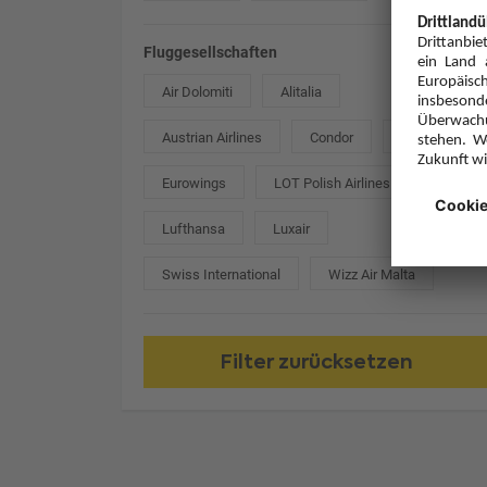
Fluggesellschaften
Air Dolomiti
Alitalia
Austrian Airlines
Condor
easyJet
Eurowings
LOT Polish Airlines
Lufthansa
Luxair
Swiss International
Wizz Air Malta
Filter zurücksetzen