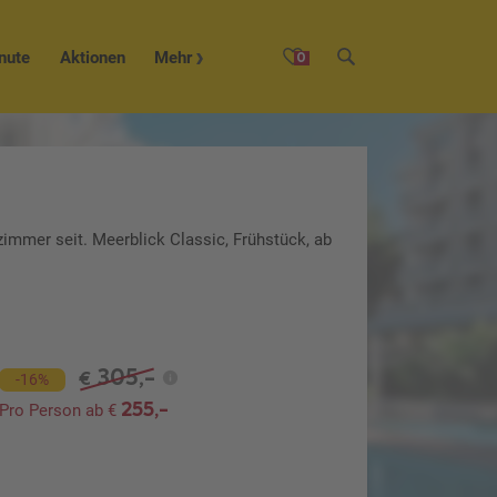
nute
Aktionen
Mehr
0
zimmer seit. Meerblick Classic, Frühstück, ab
305,-
€
-16%
255,-
Pro Person ab €