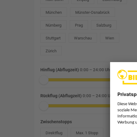
München
Münster-Osnabrück
Nürnberg
Prag
Salzburg
Stuttgart
Warschau
Wien
Zürich
Hinflug (Abflugzeit)
0:00 – 24:00 Uhr
Rückflug (Abflugzeit)
0:00 – 24:00 Uhr
Zwischenstopps
Direktflug
Max. 1 Stopp