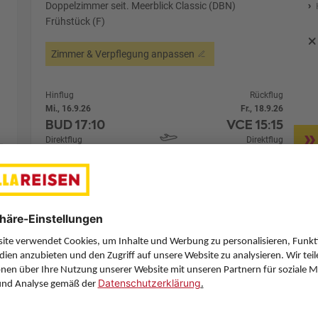
Doppelzimmer seit. Meerblick Classic (DBN)
Frühstück (F)
Zimmer & Verpflegung anpassen
Hinflug
Rückflug
Mi., 16.9.26
Fr., 18.9.26
BUD
17:10
VCE
15:15
Direktflug
Direktflug
Wizz Air Malta
Details
Wizz Air Malta
Alternative Fl
2 Hotelnächte
Flug ab Budapest (BUD)
Zimmer 1 (2 Erwachsene)