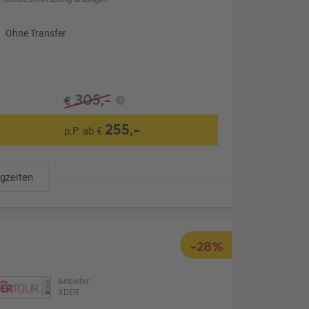
Ohne Transfer
305,-
€
255,-
p.P. ab €
ugzeiten
-28%
Anbieter:
XDER