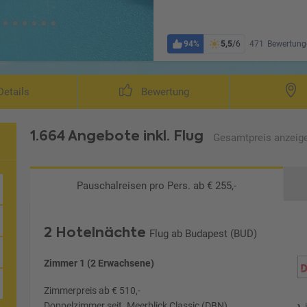
94%
5,5
/6
471
Bewertung
etails
Bewertung
1.664 Angebote
inkl. Flug
Gesamtpreis
anzeig
Pauschalreisen
pro Pers. ab € 255,-
2 Hotelnächte
Flug ab Budapest (BUD)
Zimmer 1 (2 Erwachsene)
Zimmerpreis ab € 510,-
Doppelzimmer seit. Meerblick Classic (DBN)