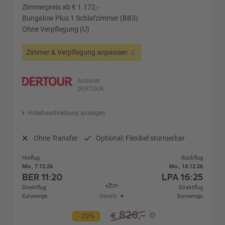
Zimmerpreis ab € 1.172,-
Bungalow Plus 1 Schlafzimmer (BB3)
Ohne Verpflegung (U)
Zimmer & Verpflegung anpassen
Anbieter:
DERTOUR
Hotelbeschreibung anzeigen
Ohne Transfer
Optional: Flexibel stornierbar
Hinflug
Rückflug
Mo., 7.12.26
Mo., 14.12.26
BER
11:20
LPA
16:25
Direktflug
Direktflug
Eurowings
Details
Eurowings
826,-
€
-29%