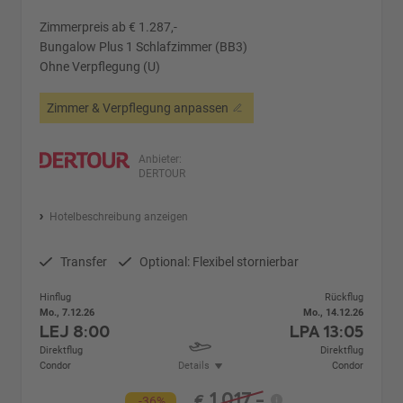
Zimmerpreis ab € 1.287,-
Bungalow Plus 1 Schlafzimmer (BB3)
Ohne Verpflegung (U)
Zimmer & Verpflegung anpassen
Anbieter:
DERTOUR
Hotelbeschreibung anzeigen
Transfer
Optional: Flexibel stornierbar
Hinflug
Rückflug
Mo., 7.12.26
Mo., 14.12.26
LEJ
8:00
LPA
13:05
Direktflug
Direktflug
Condor
Details
Condor
1.017,-
€
-36%