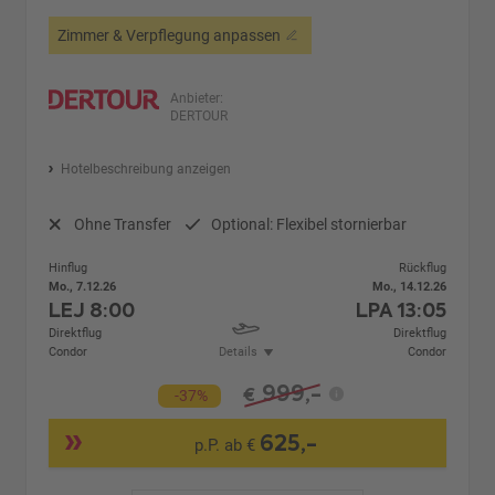
Zimmer & Verpflegung anpassen
Anbieter:
DERTOUR
Hotelbeschreibung anzeigen
Ohne Transfer
Optional: Flexibel stornierbar
Hinflug
Rückflug
Mo., 7.12.26
Mo., 14.12.26
LEJ
8:00
LPA
13:05
Direktflug
Direktflug
Condor
Details
Condor
999,-
€
-37%
625,-
p.P. ab €