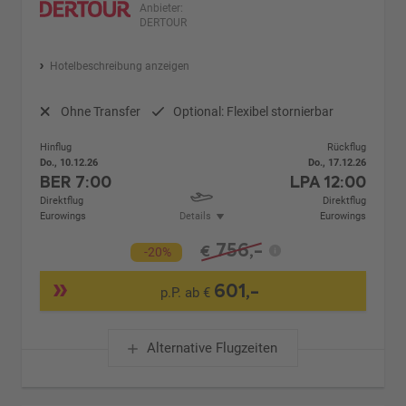
Anbieter:
DERTOUR
Hotelbeschreibung anzeigen
Ohne Transfer
Optional: Flexibel stornierbar
Hinflug
Rückflug
Do., 10.12.26
Do., 17.12.26
BER
7:00
LPA
12:00
Direktflug
Direktflug
Eurowings
Details
Eurowings
756,-
€
-20%
601,-
p.P. ab €
Alternative Flugzeiten