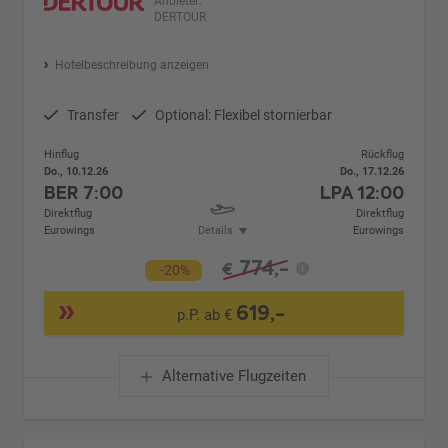
Anbieter:
DERTOUR
Hotelbeschreibung anzeigen
Transfer
Optional: Flexibel stornierbar
Hinflug
Rückflug
Do., 10.12.26
Do., 17.12.26
BER
7:00
LPA
12:00
Direktflug
Direktflug
Eurowings
Details
Eurowings
774,-
€
-20%
619,-
p.P. ab €
Alternative Flugzeiten