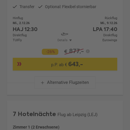
Transfer
Optional: Flexibel stornierbar
Hinflug
Rückflug
Mi., 2.12.26
Mi., 9.12.26
HAJ
12:30
LPA
17:40
Direktflug
Direktflug
TUIFly
Details
Eurowings
877,-
€
-26%
643,-
p.P. ab €
Alternative Flugzeiten
7 Hotelnächte
Flug ab Leipzig (LEJ)
Zimmer 1 (2 Erwachsene)