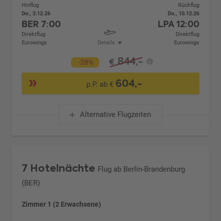
Hinflug
Rückflug
Do., 3.12.26
Do., 10.12.26
BER
7:00
LPA
12:00
Direktflug
Direktflug
Eurowings
Details
Eurowings
844,-
€
-28%
604,-
p.P. ab €
Alternative Flugzeiten
7 Hotelnächte
Flug ab Berlin-Brandenburg
(BER)
Zimmer 1 (2 Erwachsene)