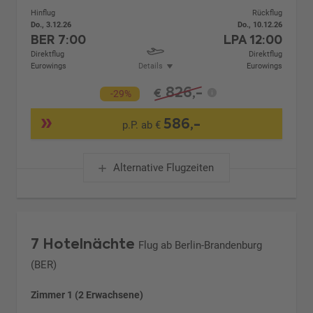
Hinflug
Rückflug
Do., 3.12.26
Do., 10.12.26
BER
7:00
LPA
12:00
Direktflug
Direktflug
Eurowings
Details
Eurowings
826,-
€
-29%
586,-
p.P. ab €
Alternative Flugzeiten
7 Hotelnächte
Flug ab Berlin-Brandenburg
(BER)
Zimmer 1 (2 Erwachsene)