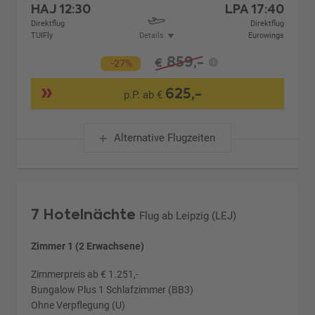
HAJ
12:30
LPA
17:40
Direktflug
Direktflug
TUIFly
Details
Eurowings
859,-
€
-27%
625,-
p.P. ab €
Alternative Flugzeiten
7 Hotelnächte
Flug ab Leipzig (LEJ)
Zimmer 1 (2 Erwachsene)
Zimmerpreis ab € 1.251,-
Bungalow Plus 1 Schlafzimmer (BB3)
Ohne Verpflegung (U)