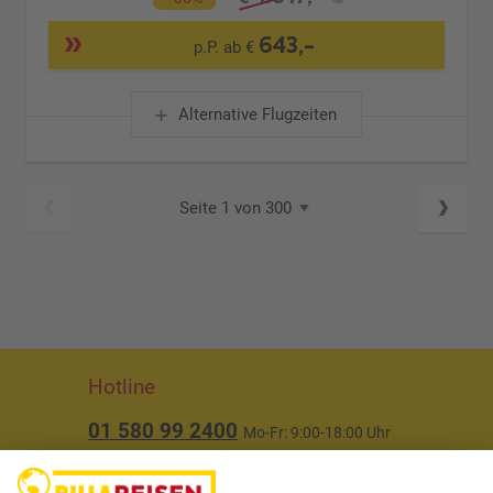
643,-
p.P. ab €
Alternative Flugzeiten
Seite 1 von 300
Hotline
01 580 99 2400
Mo-Fr: 9:00-18:00 Uhr
(ausgenommen Feiertage)