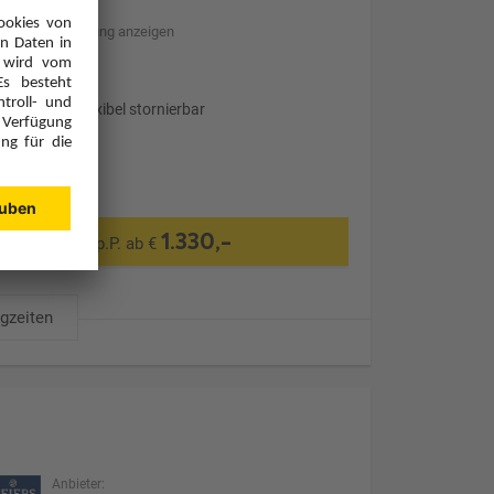
Hotelbeschreibung anzeigen
Transfer
Optional: Flexibel stornierbar
1.330,-
p.P. ab €
ugzeiten
Anbieter: