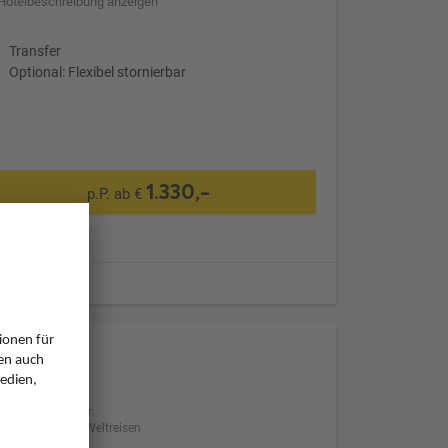
Hotelbeschreibung anzeigen
Transfer
Optional: Flexibel stornierbar
1.330,-
p.P. ab €
ugzeiten
Anbieter:
Meiers Weltreisen