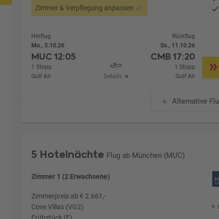
Zimmer & Verpflegung anpassen
Hinflug
Rückflug
Mo., 5.10.26
So., 11.10.26
MUC
12:05
CMB
17:20
1 Stopp
1 Stopp
Gulf Air
Details
Gulf Air
Alternative Fl
5 Hotelnächte
Flug ab München (MUC)
Zimmer 1 (2 Erwachsene)
Zimmerpreis ab € 2.661,-
Cove Villas (VG2)
Frühstück (F)