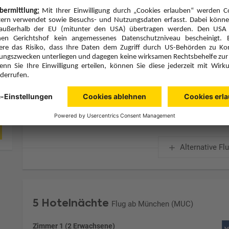
Zimmerpreis ab € 2.661,-
Cove Villas (VG2)
Frühstück (F)
Zimmer & Verpflegung anpassen
Hinflug
Rückflug
Do., 1.10.26
Mi., 7.10.26
MUC
22:30
CMB
10:00
1 Stopp
1 Stopp
Etihad Airways
Details
Etihad Airways
Alternative Fl
5 Hotelnächte
Flug ab München (MUC)
Zimmer 1 (2 Erwachsene)