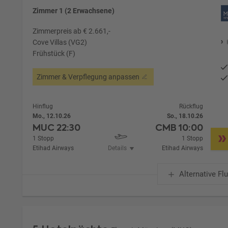
Zimmer 1 (2 Erwachsene)
Zimmerpreis ab € 2.661,-
Cove Villas (VG2)
Frühstück (F)
Zimmer & Verpflegung anpassen
Hinflug
Rückflug
Mo., 12.10.26
So., 18.10.26
MUC
22:30
CMB
10:00
1 Stopp
1 Stopp
Etihad Airways
Details
Etihad Airways
Alternative Fl