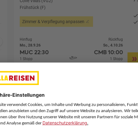
Cove Villas (VG2)
Frühstück (F)
Zimmer & Verpflegung anpassen
Hinflug
Rückflug
Mo., 28.9.26
So., 4.10.26
MUC
22:30
CMB
10:00
1 Stopp
1 Stopp
Etihad Airways
Details
Etihad Airways
Alternative Fl
5 Hotelnächte
Flug ab München (MUC)
Zimmer 1 (2 Erwachsene)