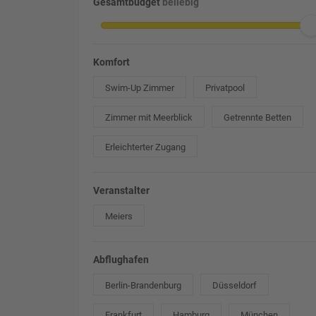
Gesamtbudget
beliebig
Komfort
Swim-Up Zimmer
Privatpool
Zimmer mit Meerblick
Getrennte Betten
Erleichterter Zugang
Veranstalter
Meiers
Abflughafen
Berlin-Brandenburg
Düsseldorf
Frankfurt
Hamburg
München