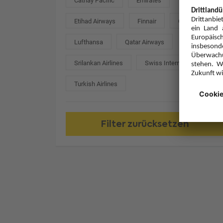
Cathay Pacific
Emirates
Etihad Airways
Finnair
Gulf Air
Lufthansa
Qatar Airways
Srilankan Airlines
Swiss International
Turkish Airlines
Filter zurücksetzen