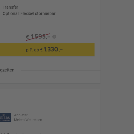
Transfer
Optional: Flexibel stornierbar
1.595,-
€
1.330,-
p.P. ab €
ugzeiten
Anbieter:
Meiers Weltreisen