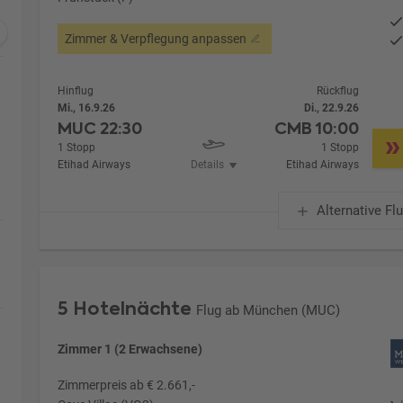
Zimmer & Verpflegung anpassen
Hinflug
Rückflug
Mi., 16.9.26
Di., 22.9.26
MUC
22:30
CMB
10:00
1 Stopp
1 Stopp
Etihad Airways
Details
Etihad Airways
Alternative Fl
5 Hotelnächte
Flug ab München (MUC)
Zimmer 1 (2 Erwachsene)
Zimmerpreis ab € 2.661,-