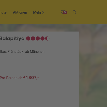
nute
Aktionen
Mehr
0
Balapitiya
illas, Frühstück, ab München
1.307,-
Pro Person ab €