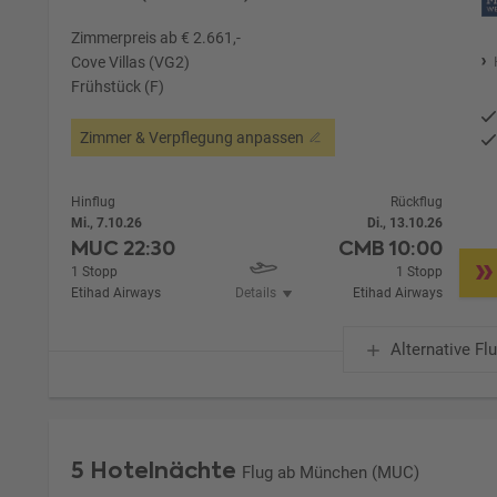
Zimmerpreis ab € 2.661,-
Cove Villas (VG2)
Frühstück (F)
Zimmer & Verpflegung anpassen
Hinflug
Rückflug
Mi., 7.10.26
Di., 13.10.26
MUC
22:30
CMB
10:00
1 Stopp
1 Stopp
Etihad Airways
Details
Etihad Airways
Alternative Fl
5 Hotelnächte
Flug ab München (MUC)