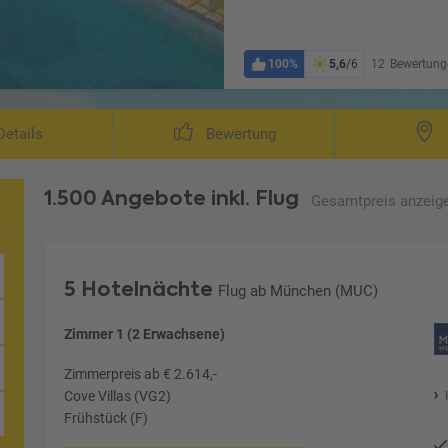
100%
5,6
/6
12
Bewertung
etails
Bewertung
1.500 Angebote
inkl. Flug
Gesamtpreis
anzeig
5 Hotelnächte
Flug ab München (MUC)
Zimmer 1 (2 Erwachsene)
Zimmerpreis ab € 2.614,-
Cove Villas (VG2)
Frühstück (F)