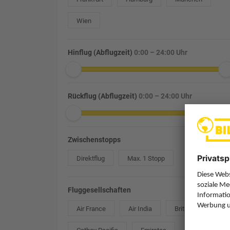
Wien
Hinflug (Abflugzeit)
0:00 – 24:00 Uhr
Rückflug (Abflugzeit)
0:00 – 24:00 Uhr
Zwischenstopps
Direktflug
Max. 1 Stopp
Fluggesellschaften
Air France
Air India
British Airways