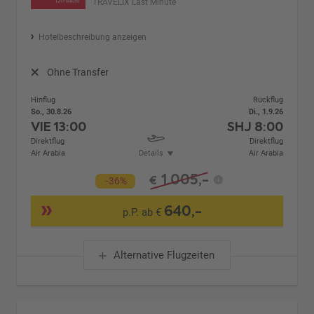
TRAVELIX Last Minute
Hotelbeschreibung anzeigen
Ohne Transfer
Hinflug
Rückflug
So., 30.8.26
Di., 1.9.26
VIE
13:00
SHJ
8:00
Direktflug
Direktflug
Air Arabia
Details
Air Arabia
1.005,-
€
-36%
640,-
p.P. ab €
Alternative Flugzeiten