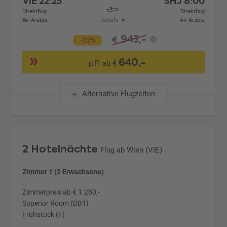
VIE
22:25
SHJ
8:00
Direktflug
Direktflug
Air Arabia
Details
Air Arabia
943,-
€
-32%
640,-
p.P. ab €
Alternative Flugzeiten
2 Hotelnächte
Flug ab Wien (VIE)
Zimmer 1 (2 Erwachsene)
Zimmerpreis ab € 1.280,-
Superior Room (DB1)
Frühstück (F)