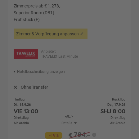
Zimmerpreis ab € 1.278,-
Superior Room (DB1)
Frühstück (F)
Zimmer & Verpflegung anpassen
Anbieter:
TRAVELIX Last Minute
Hotelbeschreibung anzeigen
Ohne Transfer
Hinflug
Rückflug
Di., 15.9.26
Do., 17.9.26
VIE
13:00
SHJ
8:00
Direktflug
Direktflug
Air Arabia
Details
Air Arabia
794,-
€
-19%