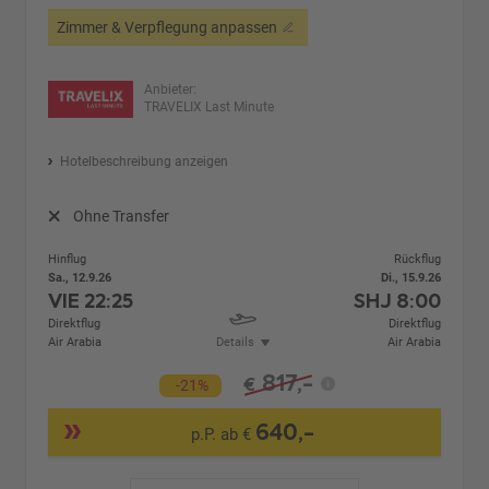
Zimmer & Verpflegung anpassen
Anbieter:
TRAVELIX Last Minute
Hotelbeschreibung anzeigen
Ohne Transfer
Hinflug
Rückflug
Sa., 12.9.26
Di., 15.9.26
VIE
22:25
SHJ
8:00
Direktflug
Direktflug
Air Arabia
Details
Air Arabia
817,-
€
-21%
640,-
p.P. ab €