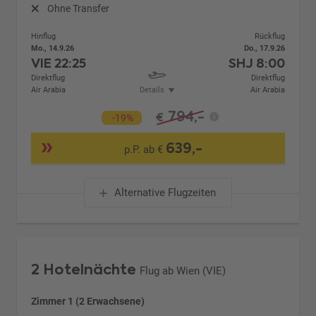
Ohne Transfer
Hinflug
Rückflug
Mo., 14.9.26
Do., 17.9.26
VIE
22:25
SHJ
8:00
Direktflug
Direktflug
Air Arabia
Details
Air Arabia
794,-
€
-19%
639,-
p.P. ab €
Alternative Flugzeiten
2 Hotelnächte
Flug ab Wien (VIE)
Zimmer 1 (2 Erwachsene)