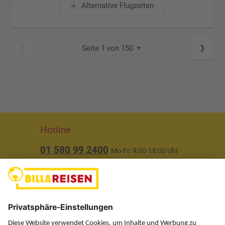
Alternative Flugzeiten
Seite 1 von 150
Hotline
01 580 99 2400
Mo-Fr: 9:00-18:00 Uhr
(ausgenommen Feiertage)
Über uns
Service