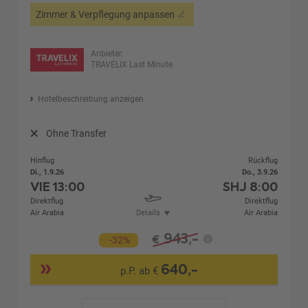
Zimmer & Verpflegung anpassen
Anbieter:
TRAVELIX Last Minute
Hotelbeschreibung anzeigen
Ohne Transfer
Hinflug
Rückflug
Di., 1.9.26
Do., 3.9.26
VIE
13:00
SHJ
8:00
Direktflug
Direktflug
Air Arabia
Details
Air Arabia
943,-
€
-32%
640,-
p.P. ab €