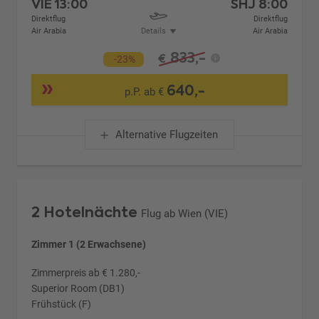
VIE
13:00
SHJ
8:00
Direktflug
Direktflug
Air Arabia
Details
Air Arabia
833,-
€
-23%
640,-
p.P. ab €
Alternative Flugzeiten
2 Hotelnächte
Flug ab Wien (VIE)
Zimmer 1 (2 Erwachsene)
Zimmerpreis ab € 1.280,-
Superior Room (DB1)
Frühstück (F)