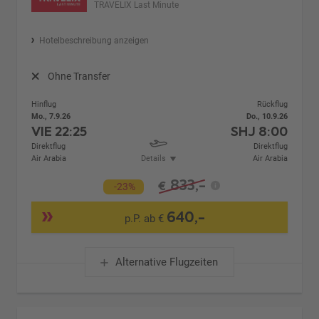
TRAVELIX Last Minute
Hotelbeschreibung anzeigen
Ohne Transfer
Hinflug
Rückflug
Mo., 7.9.26
Do., 10.9.26
VIE
22:25
SHJ
8:00
Direktflug
Direktflug
Air Arabia
Details
Air Arabia
833,-
€
-23%
640,-
p.P. ab €
Alternative Flugzeiten