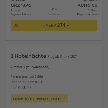
So., 23.8.26
Mi., 26.8.26
GRZ
13:45
AUH
5:00
1 Stopp
1 Stopp
Pegasus Airlines
Details
Pegasus Airlines
274,-
p.P. ab €
3 Hotelnächte
Flug ab Graz (GRZ)
Zimmer 1 (2 Erwachsene)
Zimmerpreis ab € 550,-
Standard Room (DB1)
Frühstück (F)
Zimmer & Verpflegung anpassen