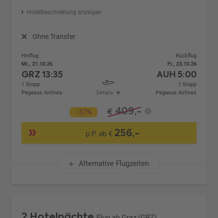
Hotelbeschreibung anzeigen
Ohne Transfer
Hinflug
Rückflug
Mi., 21.10.26
Fr., 23.10.26
GRZ
13:35
AUH
5:00
1 Stopp
1 Stopp
Pegasus Airlines
Details
Pegasus Airlines
409,-
€
-37%
256,-
p.P. ab €
Alternative Flugzeiten
2 Hotelnächte
Flug ab Graz (GRZ)