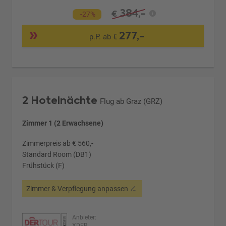
384,-
€
-27%
277,-
p.P. ab €
2 Hotelnächte
Flug ab Graz (GRZ)
Zimmer 1 (2 Erwachsene)
Zimmerpreis ab € 560,-
Standard Room (DB1)
Frühstück (F)
Zimmer & Verpflegung anpassen
Anbieter:
XDER