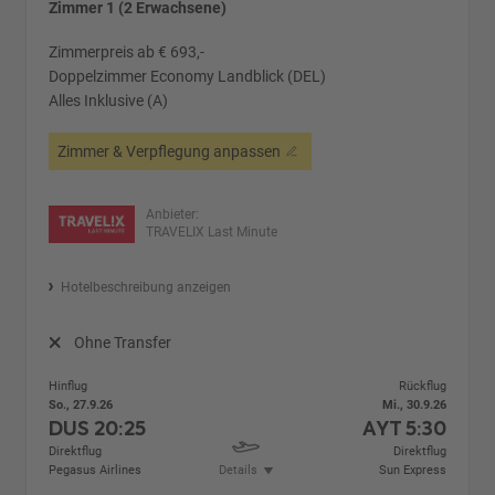
Zimmer 1 (2 Erwachsene)
Zimmerpreis ab € 693,-
Doppelzimmer Economy Landblick (DEL)
Alles Inklusive (A)
Zimmer & Verpflegung anpassen
Anbieter:
TRAVELIX Last Minute
Hotelbeschreibung anzeigen
Ohne Transfer
Hinflug
Rückflug
So., 27.9.26
Mi., 30.9.26
DUS
20:25
AYT
5:30
Direktflug
Direktflug
Pegasus Airlines
Details
Sun Express