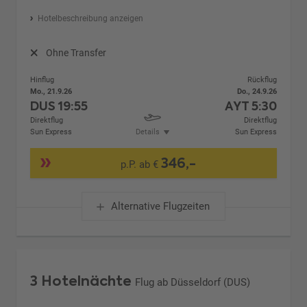
Hotelbeschreibung anzeigen
Ohne Transfer
Hinflug
Rückflug
Mo., 21.9.26
Do., 24.9.26
DUS
19:55
AYT
5:30
Direktflug
Direktflug
Sun Express
Details
Sun Express
346,-
p.P. ab €
Alternative Flugzeiten
3 Hotelnächte
Flug ab Düsseldorf (DUS)