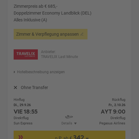
Zimmerpreis ab € 685,-
Doppelzimmer Economy Landblick (DEL)
Alles Inklusive (A)
Zimmer & Verpflegung anpassen
Anbieter:
TRAVELIX Last Minute
Hotelbeschreibung anzeigen
Ohne Transfer
Hinflug
Rückflug
Di., 29.9.26
Fr., 2.10.26
VIE
18:55
AYT
9:00
Direktflug
Direktflug
Sun Express
Details
Pegasus Airlines
342,-
p.P. ab €