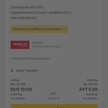
Zimmerpreis ab € 693,-
Doppelzimmer Economy Landblick (DEL)
Alles Inklusive (A)
Zimmer & Verpflegung anpassen
Anbieter:
TRAVELIX Last Minute
Hotelbeschreibung anzeigen
Ohne Transfer
Hinflug
Rückflug
Mo., 21.9.26
Do., 24.9.26
DUS
19:00
AYT
5:30
Direktflug
Direktflug
Sun Express
Details
Sun Express