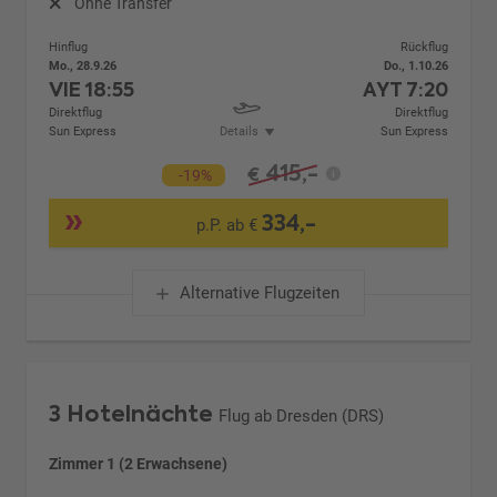
Ohne Transfer
Hinflug
Rückflug
Mo., 28.9.26
Do., 1.10.26
VIE
18:55
AYT
7:20
Direktflug
Direktflug
Sun Express
Details
Sun Express
415,-
€
-19%
334,-
p.P. ab €
Alternative Flugzeiten
3 Hotelnächte
Flug ab Dresden (DRS)
Zimmer 1 (2 Erwachsene)