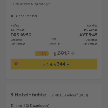
Hotelbeschreibung anzeigen
Ohne Transfer
Hinflug
Rückflug
Sa., 19.9.26
Di., 22.9.26
DRS
16:50
AYT
5:45
Direktflug
Direktflug
Sun Express
Details
Sun Express
601,-
€
-42%
344,-
p.P. ab €
3 Hotelnächte
Flug ab Düsseldorf (DUS)
Zimmer 1 (2 Erwachsene)