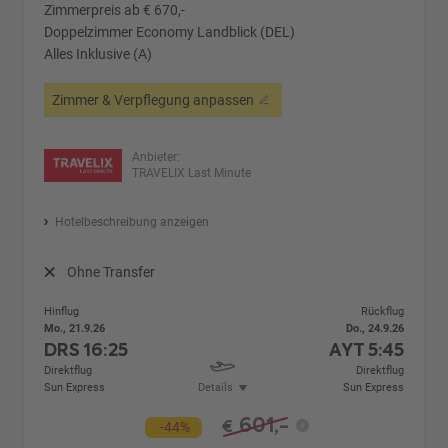
Zimmerpreis ab € 670,-
Doppelzimmer Economy Landblick (DEL)
Alles Inklusive (A)
Zimmer & Verpflegung anpassen
Anbieter:
TRAVELIX Last Minute
Hotelbeschreibung anzeigen
Ohne Transfer
Hinflug
Rückflug
Mo., 21.9.26
Do., 24.9.26
DRS
16:25
AYT
5:45
Direktflug
Direktflug
Sun Express
Details
Sun Express
601,-
€
-44%