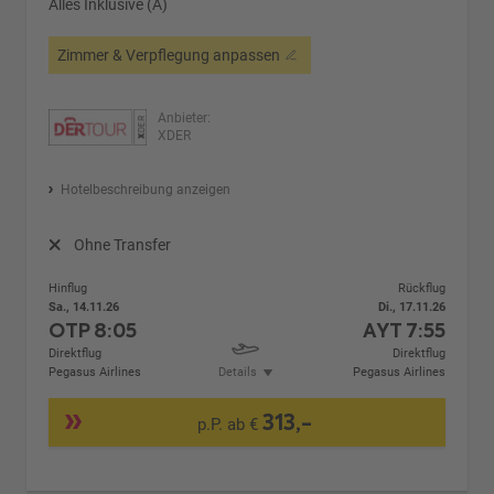
Alles Inklusive (A)
Zimmer & Verpflegung anpassen
Anbieter:
XDER
Hotelbeschreibung anzeigen
Ohne Transfer
Hinflug
Rückflug
Sa., 14.11.26
Di., 17.11.26
OTP
8:05
AYT
7:55
Direktflug
Direktflug
Pegasus Airlines
Details
Pegasus Airlines
313,-
p.P. ab €