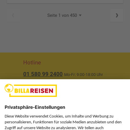
Seite 1 von 450
Hotline
01 580 99 2400
Mo-Fr: 9:00-18:00 Uhr
(ausgenommen Feiertage)
Über uns
Service
Information