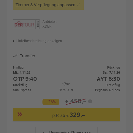
Zimmer & Verpflegung anpassen
Anbieter:
XDER
Hotelbeschreibung anzeigen
Transfer
Hinflug
Rückflug
Mi., 4.11.26
Sa., 7.11.26
OTP
9:40
AYT
6:30
Direktflug
Direktflug
Sun Express
Details
Pegasus Airlines
450,-
€
-26%
329,-
p.P. ab €