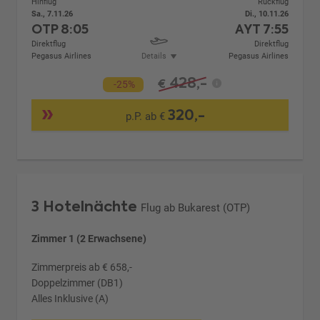
Hinflug
Rückflug
Sa., 7.11.26
Di., 10.11.26
OTP
8:05
AYT
7:55
Direktflug
Direktflug
Pegasus Airlines
Details
Pegasus Airlines
428,-
€
-25%
320,-
p.P. ab €
3 Hotelnächte
Flug ab Bukarest (OTP)
Zimmer 1 (2 Erwachsene)
Zimmerpreis ab € 658,-
Doppelzimmer (DB1)
Alles Inklusive (A)