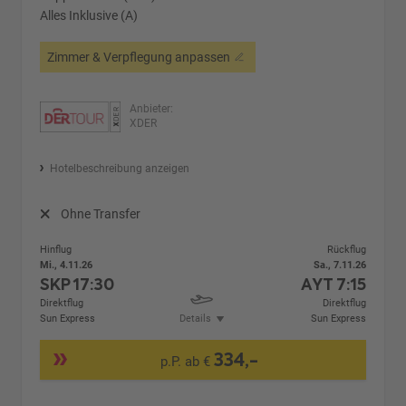
Alles Inklusive (A)
Zimmer & Verpflegung anpassen
Anbieter:
XDER
Hotelbeschreibung anzeigen
Ohne Transfer
Hinflug
Rückflug
Mi., 4.11.26
Sa., 7.11.26
SKP
17:30
AYT
7:15
Direktflug
Direktflug
Sun Express
Details
Sun Express
334,-
p.P. ab €