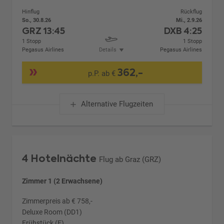
Hinflug
Rückflug
So., 30.8.26
Mi., 2.9.26
GRZ
13:45
DXB
4:25
1 Stopp
1 Stopp
Pegasus Airlines
Details
Pegasus Airlines
362,-
p.P. ab €
Alternative Flugzeiten
4 Hotelnächte
Flug ab Graz (GRZ)
Zimmer 1 (2 Erwachsene)
Zimmerpreis ab € 758,-
Deluxe Room (DD1)
Frühstück (F)