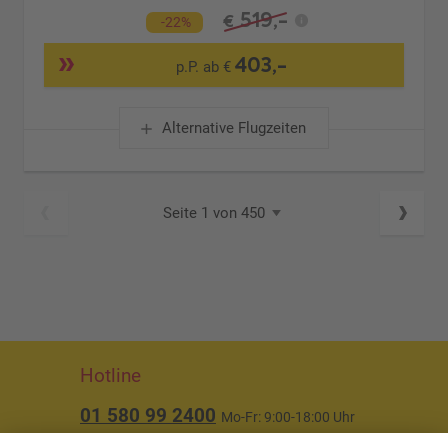
519,-
€
-22%
403,-
p.P. ab €
Alternative Flugzeiten
Seite 1 von 450
Hotline
01 580 99 2400
Mo-Fr: 9:00-18:00 Uhr
(ausgenommen Feiertage)