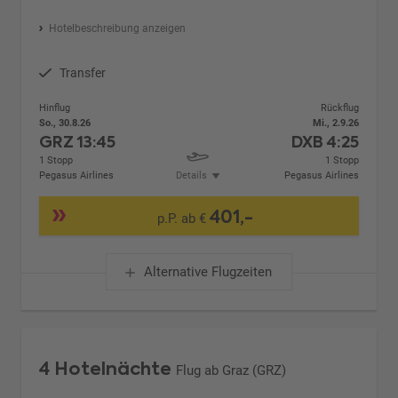
Hotelbeschreibung anzeigen
Transfer
Hinflug
Rückflug
So., 30.8.26
Mi., 2.9.26
GRZ
13:45
DXB
4:25
1 Stopp
1 Stopp
Pegasus Airlines
Details
Pegasus Airlines
401,-
p.P. ab €
Alternative Flugzeiten
4 Hotelnächte
Flug ab Graz (GRZ)