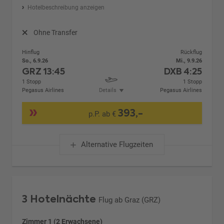
Hotelbeschreibung anzeigen
Ohne Transfer
Hinflug
Rückflug
So., 6.9.26
Mi., 9.9.26
GRZ
13:45
DXB
4:25
1 Stopp
1 Stopp
Pegasus Airlines
Details
Pegasus Airlines
393,-
p.P. ab €
Alternative Flugzeiten
3 Hotelnächte
Flug ab Graz (GRZ)
Zimmer 1 (2 Erwachsene)