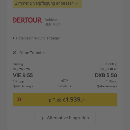
Zimmer & Verpflegung anpassen
Anbieter:
DERTOUR
Hotelbeschreibung anzeigen
Ohne Transfer
Hinflug
Rückflug
Sa., 26.9.26
Sa., 3.10.26
VIE
9:55
DXB
5:50
1 Stopp
1 Stopp
Qatar Airways
Details
Qatar Airways
1.939,-
p.P. ab €
Alternative Flugzeiten