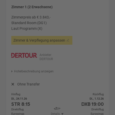
Zimmer 1 (2 Erwachsene)
Zimmerpreis ab € 3.843,-
Standard Room (DG1)
Laut Programm (X)
Zimmer & Verpflegung anpassen
Anbieter:
DERTOUR
Hotelbeschreibung anzeigen
Ohne Transfer
Hinflug
Rückflug
Di., 24.11.26
Di., 1.12.26
STR
8:15
DXB
19:00
Direktflug
Direktflug
Eurowings
Details
Eurowings