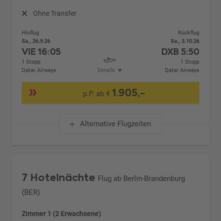
Ohne Transfer
Hinflug
Rückflug
Sa., 26.9.26
Sa., 3.10.26
VIE
16:05
DXB
5:50
1 Stopp
1 Stopp
Qatar Airways
Details
Qatar Airways
1.905,-
p.P. ab €
Alternative Flugzeiten
7 Hotelnächte
Flug ab Berlin-Brandenburg
(BER)
Zimmer 1 (2 Erwachsene)