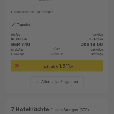
Hotelbeschreibung anzeigen
Transfer
Hinflug
Rückflug
Di., 24.11.26
Di., 1.12.26
BER
7:10
DXB
18:00
Direktflug
Direktflug
Eurowings
Details
Eurowings
1.911,-
p.P. ab €
Alternative Flugzeiten
7 Hotelnächte
Flug ab Stuttgart (STR)