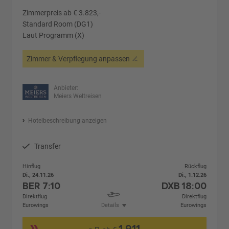
Zimmerpreis ab € 3.823,-
Standard Room (DG1)
Laut Programm (X)
Zimmer & Verpflegung anpassen
Anbieter:
Meiers Weltreisen
Hotelbeschreibung anzeigen
Transfer
Hinflug
Rückflug
Di., 24.11.26
Di., 1.12.26
BER
7:10
DXB
18:00
Direktflug
Direktflug
Eurowings
Details
Eurowings
1.911,-