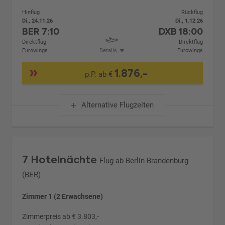
Hinflug
Rückflug
Di., 24.11.26
Di., 1.12.26
BER
7:10
DXB
18:00
Direktflug
Direktflug
Eurowings
Details
Eurowings
1.876,-
p.P. ab €
Alternative Flugzeiten
7 Hotelnächte
Flug ab Berlin-Brandenburg
(BER)
Zimmer 1 (2 Erwachsene)
Zimmerpreis ab € 3.803,-