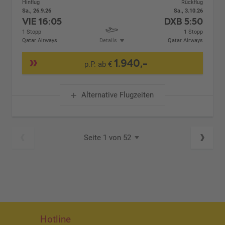
Hinflug
Rückflug
Sa., 26.9.26
Sa., 3.10.26
VIE
16:05
DXB
5:50
1 Stopp
1 Stopp
Qatar Airways
Details
Qatar Airways
1.940,-
p.P. ab €
Alternative Flugzeiten
Seite 1 von 52
Hotline