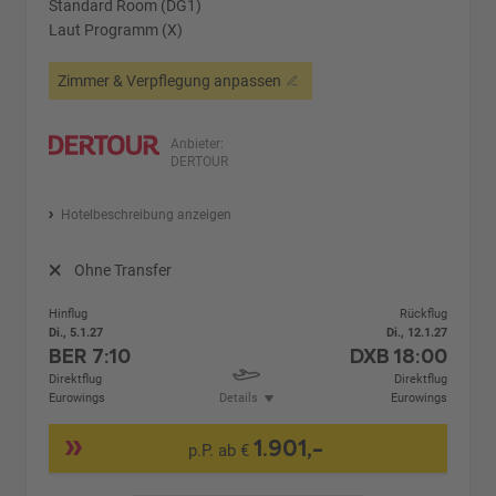
Standard Room (DG1)
Laut Programm (X)
Zimmer & Verpflegung anpassen
Anbieter:
DERTOUR
Hotelbeschreibung anzeigen
Ohne Transfer
Hinflug
Rückflug
Di., 5.1.27
Di., 12.1.27
BER
7:10
DXB
18:00
Direktflug
Direktflug
Eurowings
Details
Eurowings
1.901,-
p.P. ab €