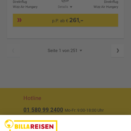
Direktflug
Direktflug
Wizz Air Hungary
Details
Wizz Air Hungary
261,-
p.P. ab €
Seite 1 von 251
Hotline
01 580 99 2400
Mo-Fr: 9:00-18:00 Uhr
(ausgenommen Feiertage)