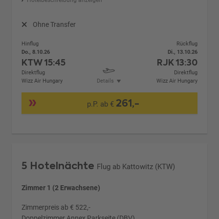
Ohne Transfer
Hinflug
Rückflug
Do., 8.10.26
Di., 13.10.26
KTW
15:45
RJK
13:30
Direktflug
Direktflug
Wizz Air Hungary
Details
Wizz Air Hungary
261,-
p.P. ab €
5 Hotelnächte
Flug ab Kattowitz (KTW)
Zimmer 1 (2 Erwachsene)
Zimmerpreis ab € 522,-
Doppelzimmer Annex Parkseite (DBV)