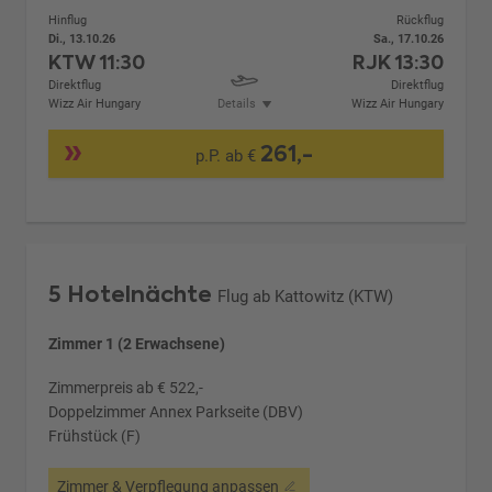
Hinflug
Rückflug
Di., 13.10.26
Sa., 17.10.26
KTW
11:30
RJK
13:30
Direktflug
Direktflug
Wizz Air Hungary
Details
Wizz Air Hungary
261,-
p.P. ab €
5 Hotelnächte
Flug ab Kattowitz (KTW)
Zimmer 1 (2 Erwachsene)
Zimmerpreis ab € 522,-
Doppelzimmer Annex Parkseite (DBV)
Frühstück (F)
Zimmer & Verpflegung anpassen