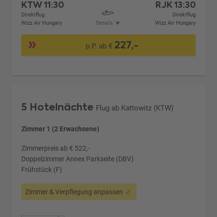
KTW
11:30
RJK
13:30
Direktflug
Direktflug
Wizz Air Hungary
Details
Wizz Air Hungary
227,-
p.P. ab €
5 Hotelnächte
Flug ab Kattowitz (KTW)
Zimmer 1 (2 Erwachsene)
Zimmerpreis ab € 522,-
Doppelzimmer Annex Parkseite (DBV)
Frühstück (F)
Zimmer & Verpflegung anpassen