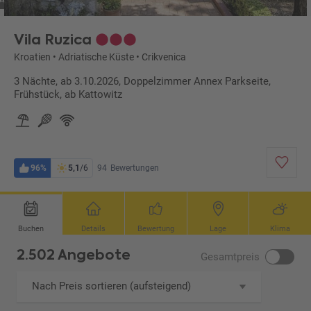
 ABU)
Vila Ruzica
Kroatien
•
Adriatische Küste
•
Crikvenica
3 Nächte, ab 3.10.2026, Doppelzimmer Annex Parkseite,
Frühstück, ab Kattowitz
96%
5,1
/6
94
Bewertungen
Buchen
Details
Bewertung
Lage
Klima
2.502 Angebote
Gesamtpreis
Nach Preis sortieren (aufsteigend)