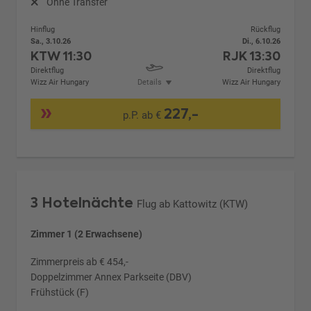
Ohne Transfer
Hinflug
Rückflug
Sa., 3.10.26
Di., 6.10.26
KTW
11:30
RJK
13:30
Direktflug
Direktflug
Wizz Air Hungary
Details
Wizz Air Hungary
227,-
p.P. ab €
3 Hotelnächte
Flug ab Kattowitz (KTW)
Zimmer 1 (2 Erwachsene)
Zimmerpreis ab € 454,-
Doppelzimmer Annex Parkseite (DBV)
Frühstück (F)