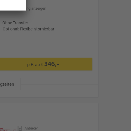
Hotelbeschreibung anzeigen
Ohne Transfer
Optional: Flexibel stornierbar
346,-
p.P. ab €
ugzeiten
Anbieter: