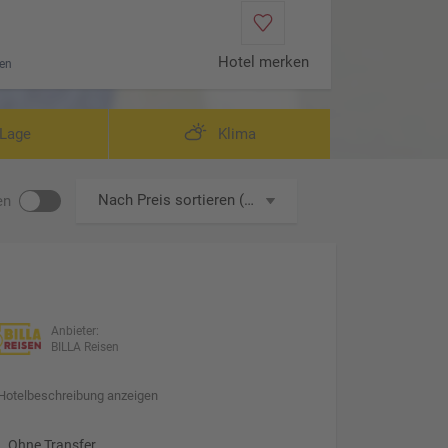
Hotel merken
en
Lage
Klima
Nach Preis sortieren (aufsteigend)
en
Anbieter:
BILLA Reisen
Hotelbeschreibung anzeigen
Ohne Transfer