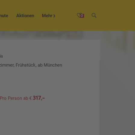
nute
Aktionen
Mehr
0
ia
lzimmer, Frühstück, ab München
317,-
Pro Person ab €