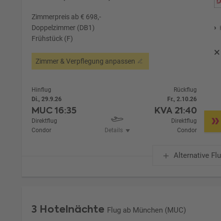
Zimmerpreis ab € 698,-
Doppelzimmer (DB1)
Frühstück (F)
Zimmer & Verpflegung anpassen
Hinflug
Rückflug
Di., 29.9.26
Fr., 2.10.26
MUC
16:35
KVA
21:40
Direktflug
Direktflug
Condor
Details
Condor
Alternative Fl
3 Hotelnächte
Flug ab München (MUC)