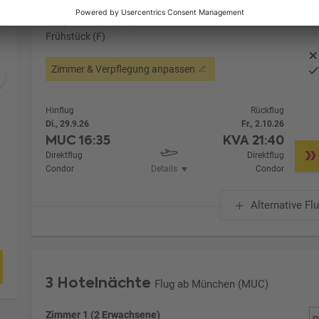
Zimmerpreis ab € 692,-
Doppelzimmer (DB1)
Frühstück (F)
Zimmer & Verpflegung anpassen
Hinflug
Rückflug
Di., 29.9.26
Fr., 2.10.26
MUC
16:35
KVA
21:40
Direktflug
Direktflug
Condor
Details
Condor
Alternative Fl
3 Hotelnächte
Flug ab München (MUC)
Zimmer 1 (2 Erwachsene)