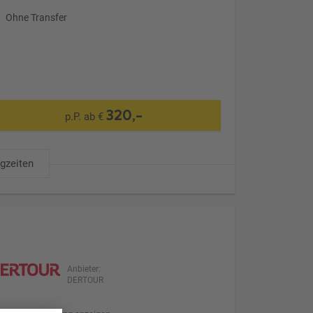
Ohne Transfer
320,-
p.P. ab €
ugzeiten
Anbieter:
DERTOUR