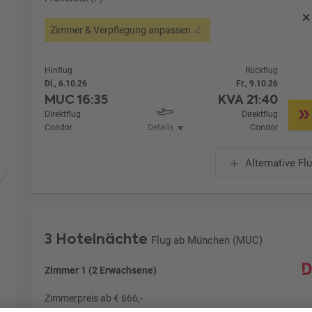
Zimmer & Verpflegung anpassen
Hinflug
Rückflug
Di., 6.10.26
Fr., 9.10.26
MUC
16:35
KVA
21:40
Direktflug
Direktflug
Condor
Details
Condor
Alternative Fl
3 Hotelnächte
Flug ab München (MUC)
Zimmer 1 (2 Erwachsene)
Zimmerpreis ab € 666,-