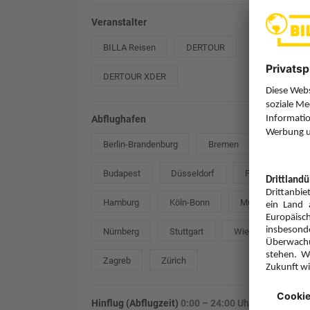
Veranstalter
BILLA Reisen
DERTOUR
DERTOUR XDER
Abflughafen
Berlin-Brandenburg
Bremen
Budapest
Düsseldorf
Frankfurt
Hamburg
Köln-Bonn
München
Nürnberg
Stuttgart
Wien
Zagreb
Zürich
Hinflug (Abflugzeit)
0:00 – 24:00 Uhr