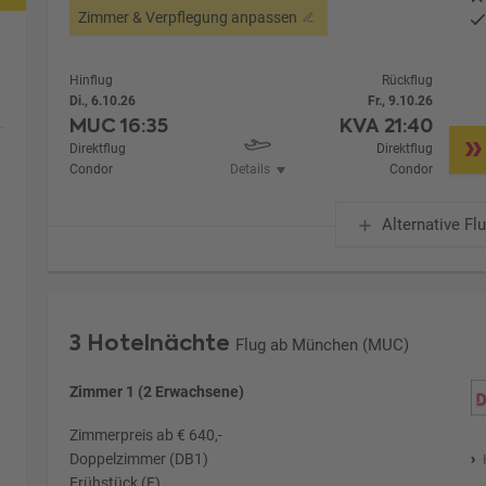
Zimmer & Verpflegung anpassen
Hinflug
Rückflug
Di., 6.10.26
Fr., 9.10.26
MUC
16:35
KVA
21:40
Direktflug
Direktflug
Condor
Details
Condor
Alternative Fl
3 Hotelnächte
Flug ab München (MUC)
Zimmer 1 (2 Erwachsene)
Zimmerpreis ab € 640,-
Doppelzimmer (DB1)
Frühstück (F)