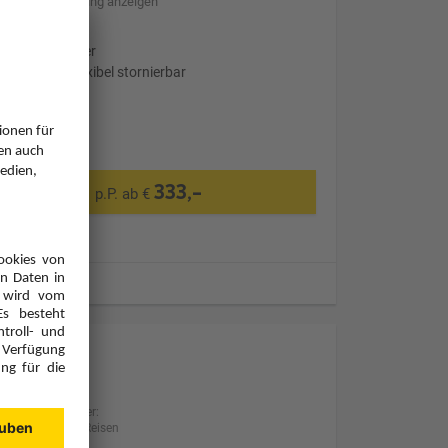
Hotelbeschreibung anzeigen
Ohne Transfer
Optional: Flexibel stornierbar
333,-
p.P. ab €
ugzeiten
Anbieter:
BILLA Reisen