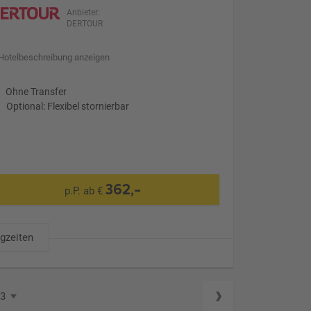
Anbieter:
DERTOUR
Hotelbeschreibung anzeigen
Ohne Transfer
Optional: Flexibel stornierbar
362,-
p.P. ab €
ugzeiten
63