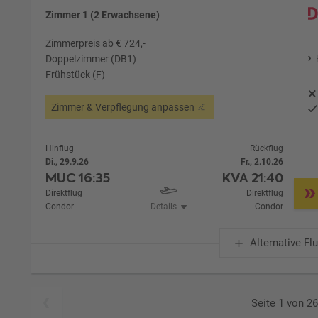
Zimmer 1 (2 Erwachsene)
Zimmerpreis ab € 724,-
Doppelzimmer (DB1)
Frühstück (F)
Zimmer & Verpflegung anpassen
Hinflug
Rückflug
Di., 29.9.26
Fr., 2.10.26
MUC
16:35
KVA
21:40
Direktflug
Direktflug
Condor
Details
Condor
Alternative Fl
Seite 1 von 2