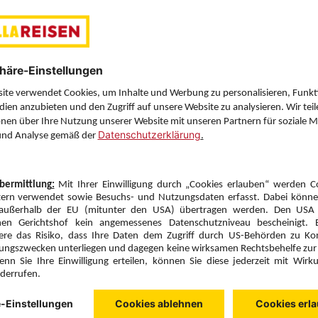
Doppelzimmer (DB1)
Frühstück (F)
Zimmer & Verpflegung anpassen
Hinflug
Rückflug
Di., 6.10.26
Fr., 9.10.26
MUC
16:35
KVA
21:40
Direktflug
Direktflug
Condor
Details
Condor
Alternative Fl
3 Hotelnächte
Flug ab München (MUC)
Zimmer 1 (2 Erwachsene)