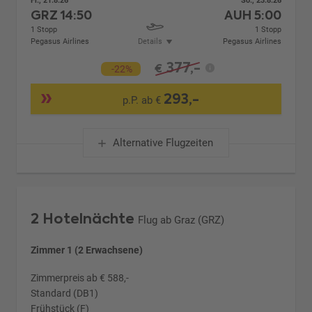
Fr., 21.8.26
So., 23.8.26
GRZ
14:50
AUH
5:00
1 Stopp
1 Stopp
Pegasus Airlines
Details
Pegasus Airlines
377,-
€
-22%
293,-
p.P. ab €
Alternative Flugzeiten
2 Hotelnächte
Flug ab Graz (GRZ)
Zimmer 1 (2 Erwachsene)
Zimmerpreis ab € 588,-
Standard (DB1)
Frühstück (F)