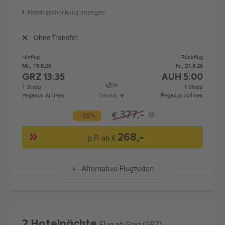
Hotelbeschreibung anzeigen
Ohne Transfer
Hinflug
Rückflug
Mi., 19.8.26
Fr., 21.8.26
GRZ
13:35
AUH
5:00
1 Stopp
1 Stopp
Pegasus Airlines
Details
Pegasus Airlines
377,-
€
-28%
268,-
p.P. ab €
Alternative Flugzeiten
2 Hotelnächte
Flug ab Graz (GRZ)