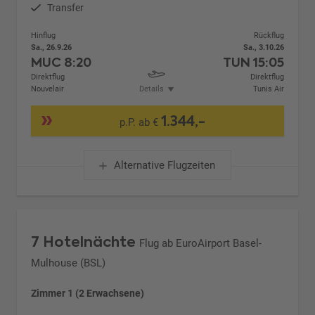
Transfer
Hinflug
Rückflug
Sa., 26.9.26
Sa., 3.10.26
MUC
8:20
TUN
15:05
Direktflug
Direktflug
Nouvelair
Details
Tunis Air
1.344,-
p.P. ab €
Alternative Flugzeiten
7 Hotelnächte
Flug ab EuroAirport Basel-
Mulhouse (BSL)
Zimmer 1 (2 Erwachsene)