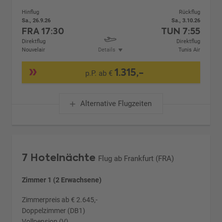
Hinflug
Rückflug
Sa., 26.9.26
Sa., 3.10.26
FRA
17:30
TUN
7:55
Direktflug
Direktflug
Nouvelair
Details
Tunis Air
1.315,-
p.P. ab €
Alternative Flugzeiten
7 Hotelnächte
Flug ab Frankfurt (FRA)
Zimmer 1 (2 Erwachsene)
Zimmerpreis ab € 2.645,-
Doppelzimmer (DB1)
Vollpension (V)