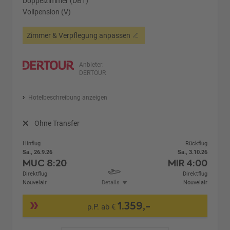
Doppelzimmer (DB1)
Vollpension (V)
Zimmer & Verpflegung anpassen
Anbieter:
DERTOUR
Hotelbeschreibung anzeigen
Ohne Transfer
Hinflug
Rückflug
Sa., 26.9.26
Sa., 3.10.26
MUC
8:20
MIR
4:00
Direktflug
Direktflug
Nouvelair
Details
Nouvelair
1.359,-
p.P. ab €