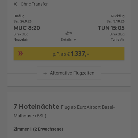
Ohne Transfer
Hinflug
Rückflug
Sa., 26.9.26
Sa., 3.10.26
MUC
8:20
TUN
15:05
Direktflug
Direktflug
Nouvelair
Details
Tunis Air
1.337,-
p.P. ab €
Alternative Flugzeiten
7 Hotelnächte
Flug ab EuroAirport Basel-
Mulhouse (BSL)
Zimmer 1 (2 Erwachsene)