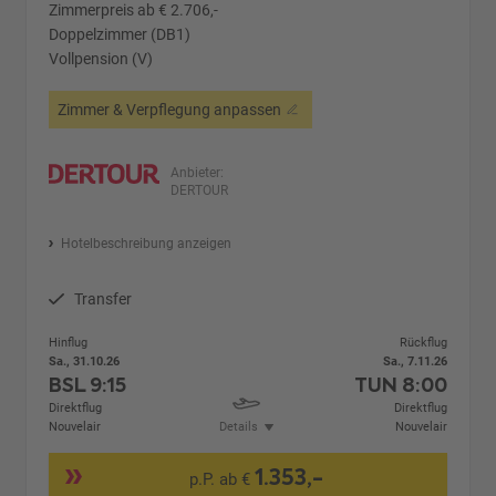
Zimmerpreis ab € 2.706,-
Doppelzimmer (DB1)
Vollpension (V)
Zimmer & Verpflegung anpassen
Anbieter:
DERTOUR
Hotelbeschreibung anzeigen
Transfer
Hinflug
Rückflug
Sa., 31.10.26
Sa., 7.11.26
BSL
9:15
TUN
8:00
Direktflug
Direktflug
Nouvelair
Details
Nouvelair
1.353,-
p.P. ab €