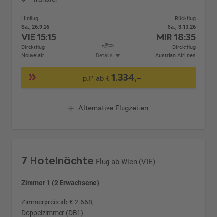
Hinflug
Rückflug
Sa., 26.9.26
Sa., 3.10.26
VIE
15:15
MIR
18:35
Direktflug
Direktflug
Nouvelair
Details
Austrian Airlines
1.334,-
p.P. ab €
Alternative Flugzeiten
7 Hotelnächte
Flug ab Wien (VIE)
Zimmer 1 (2 Erwachsene)
Zimmerpreis ab € 2.668,-
Doppelzimmer (DB1)