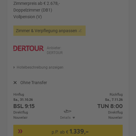
Zimmerpreis ab € 2.678,-
Doppelzimmer (DB1)
Vollpension (V)
Zimmer & Verpflegung anpassen
Anbieter:
DERTOUR
Hotelbeschreibung anzeigen
Ohne Transfer
Hinflug
Rückflug
Sa., 31.10.26
Sa., 7.11.26
BSL
9:15
TUN
8:00
Direktflug
Direktflug
Nouvelair
Details
Nouvelair
1.339,-
p.P. ab €