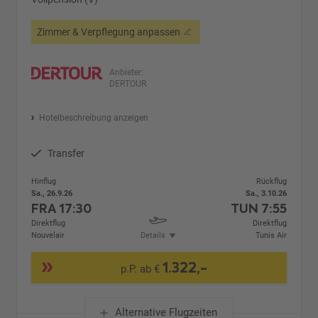
Zimmer & Verpflegung anpassen
Anbieter:
DERTOUR
Hotelbeschreibung anzeigen
Transfer
Hinflug
Rückflug
Sa., 26.9.26
Sa., 3.10.26
FRA
17:30
TUN
7:55
Direktflug
Direktflug
Nouvelair
Details
Tunis Air
1.322,-
p.P. ab €
Alternative Flugzeiten