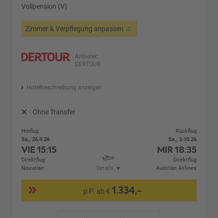
Vollpension (V)
Zimmer & Verpflegung anpassen
Anbieter:
DERTOUR
Hotelbeschreibung anzeigen
Ohne Transfer
Hinflug
Rückflug
Sa., 26.9.26
Sa., 3.10.26
VIE
15:15
MIR
18:35
Direktflug
Direktflug
Nouvelair
Details
Austrian Airlines
1.334,-
p.P. ab €