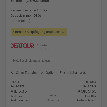
Zimmer 1 (2 Erwachsene)
Zimmerpreis ab € 1.492,-
Doppelzimmer (DB9)
Frühstück (F)
Zimmer & Verpflegung anpassen
Anbieter:
DERTOUR
Hotelbeschreibung anzeigen
Ohne Transfer
Optional: Flexibel stornierbar
Hinflug
Rückflug
Do., 1.10.26
Di., 6.10.26
VIE
5:35
AOK
9:55
Direktflug
Direktflug
Austrian Airlines
Details
Austrian Airlines