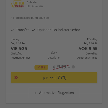
Anbieter:
BILLA Reisen
Hotelbeschreibung anzeigen
Transfer
Optional: Flexibel stornierbar
Hinflug
Rückflug
Do., 1.10.26
Di., 6.10.26
VIE
5:35
AOK
9:55
Direktflug
Direktflug
Austrian Airlines
Details
Austrian Airlines
949,-
€
-18%
771,-
p.P. ab €
Alternative Flugzeiten