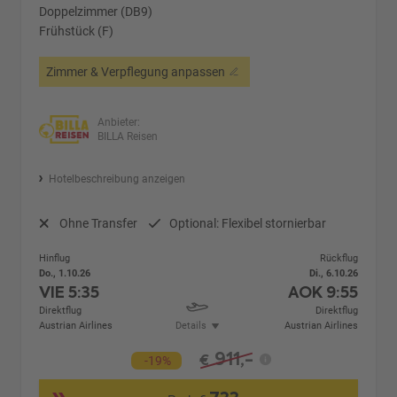
Doppelzimmer (DB9)
Frühstück (F)
Zimmer & Verpflegung anpassen
Anbieter:
BILLA Reisen
Hotelbeschreibung anzeigen
Ohne Transfer
Optional: Flexibel stornierbar
Hinflug
Rückflug
Do., 1.10.26
Di., 6.10.26
VIE
5:35
AOK
9:55
Direktflug
Direktflug
Austrian Airlines
Details
Austrian Airlines
911,-
€
-19%