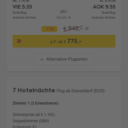
Do., 1.10.26
Di., 6.10.26
VIE
5:35
AOK
9:55
Direktflug
Direktflug
Austrian Airlines
Details
Austrian Airlines
942,-
€
-17%
775,-
p.P. ab €
Alternative Flugzeiten
7 Hotelnächte
Flug ab Düsseldorf (DUS)
Zimmer 1 (2 Erwachsene)
Zimmerpreis ab € 1.552,-
Doppelzimmer (DB9)
Frühstück (F)