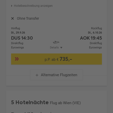
Hotelbeschreibung anzeigen
Ohne Transfer
Hinflug
Rückflug
Di., 29.9.26
Di., 6.10.26
DUS
14:30
AOK
19:45
Direktflug
Direktflug
Eurowings
Details
Eurowings
735,-
p.P. ab €
Alternative Flugzeiten
5 Hotelnächte
Flug ab Wien (VIE)