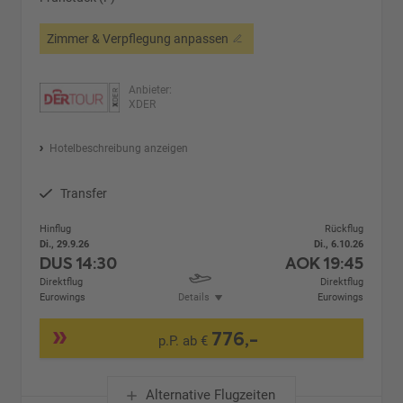
Zimmer & Verpflegung anpassen
Anbieter:
XDER
Hotelbeschreibung anzeigen
Transfer
Hinflug
Rückflug
Di., 29.9.26
Di., 6.10.26
DUS
14:30
AOK
19:45
Direktflug
Direktflug
Eurowings
Details
Eurowings
776,-
p.P. ab €
Alternative Flugzeiten