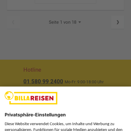
Seite 1 von 18
Hotline
01 580 99 2400
Mo-Fr: 9:00-18:00 Uhr
(ausgenommen Feiertage)
Über uns
Service
Information