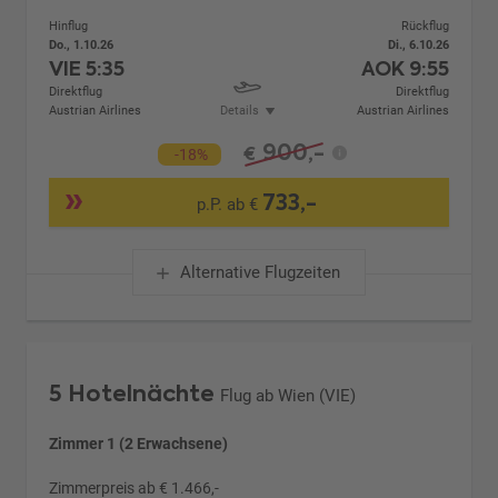
Hinflug
Rückflug
Do., 1.10.26
Di., 6.10.26
VIE
5:35
AOK
9:55
Direktflug
Direktflug
Austrian Airlines
Details
Austrian Airlines
900,-
€
-18%
733,-
p.P. ab €
Alternative Flugzeiten
5 Hotelnächte
Flug ab Wien (VIE)
Zimmer 1 (2 Erwachsene)
Zimmerpreis ab € 1.466,-