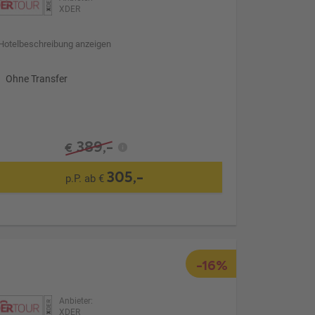
XDER
Hotelbeschreibung anzeigen
Ohne Transfer
389,-
€
305,-
p.P. ab €
-16%
Anbieter:
XDER