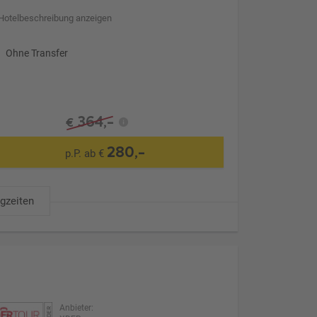
Hotelbeschreibung anzeigen
Ohne Transfer
364,-
€
280,-
p.P. ab €
ugzeiten
Anbieter: