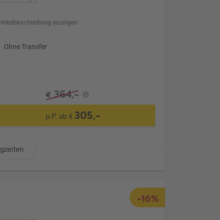
Hotelbeschreibung anzeigen
Ohne Transfer
364,-
€
305,-
p.P. ab €
ugzeiten
-16%