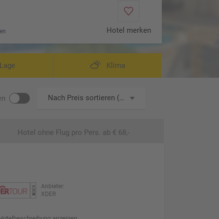
Hotel merken
en
luxe Room (Zimmercodierung UT1)
Wohnbe
Lage
Klima
Nach Preis sortieren (aufsteigend)
en
Hotel ohne Flug
pro Pers. ab € 68,-
Anbieter:
XDER
Hotelbeschreibung anzeigen