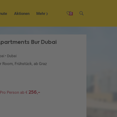
nute
Aktionen
Mehr
0
Apartments Bur Dubai
bai
•
Dubai
or Room, Frühstück, ab Graz
256,-
Pro Person ab €