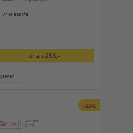
Ohne Transfer
256,-
p.P. ab €
ugzeiten
-23%
Anbieter:
XDER