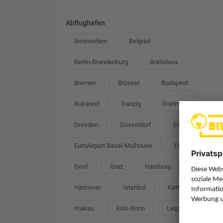
Abflughafen
Amsterdam
Belgrad
Berlin-Brandenburg
Bratislava
Bremen
Brüssel
Budapest
Bukarest
Danzig
Dortmund
Dresden
Düsseldorf
Eindhoven
EuroAirport Basel-Mulhouse
Frankfurt
Genf
Graz
Hamburg
Hannover
Istanbul
Kattowitz
Krakau
Köln-Bonn
Leipzig