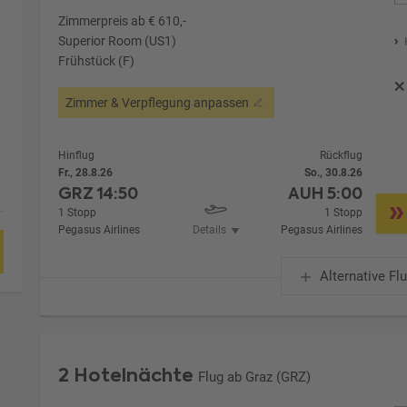
Zimmerpreis ab € 610,-
Superior Room (US1)
Frühstück (F)
Zimmer & Verpflegung anpassen
Hinflug
Rückflug
Fr., 28.8.26
So., 30.8.26
GRZ
14:50
AUH
5:00
1 Stopp
1 Stopp
Pegasus Airlines
Details
Pegasus Airlines
Alternative Fl
2 Hotelnächte
Flug ab Graz (GRZ)