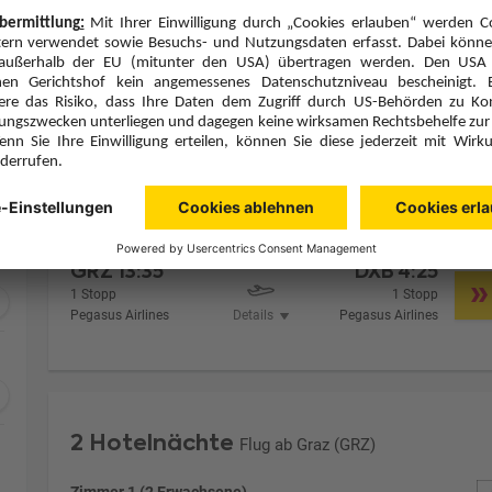
Zimmer 1 (2 Erwachsene)
Zimmerpreis ab € 562,-
Superior Room (US1)
Frühstück (F)
Zimmer & Verpflegung anpassen
Hinflug
Rückflug
Mi., 9.9.26
Fr., 11.9.26
GRZ
13:35
DXB
4:25
1 Stopp
1 Stopp
Pegasus Airlines
Details
Pegasus Airlines
2 Hotelnächte
Flug ab Graz (GRZ)
Zimmer 1 (2 Erwachsene)