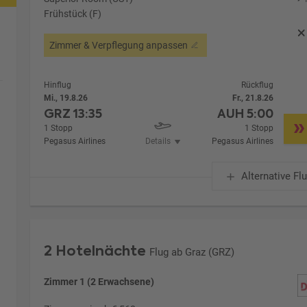
Frühstück (F)
Zimmer & Verpflegung anpassen
Hinflug
Rückflug
Mi., 19.8.26
Fr., 21.8.26
GRZ
13:35
AUH
5:00
1 Stopp
1 Stopp
Pegasus Airlines
Details
Pegasus Airlines
Alternative Fl
2 Hotelnächte
Flug ab Graz (GRZ)
Zimmer 1 (2 Erwachsene)