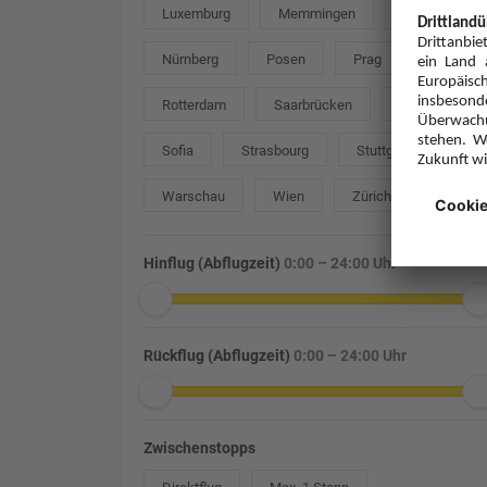
Luxemburg
Memmingen
München
Nürnberg
Posen
Prag
Rotterdam
Saarbrücken
Salzburg
Sofia
Strasbourg
Stuttgart
Warschau
Wien
Zürich
Hinflug (Abflugzeit)
0:00 – 24:00 Uhr
Rückflug (Abflugzeit)
0:00 – 24:00 Uhr
Zwischenstopps