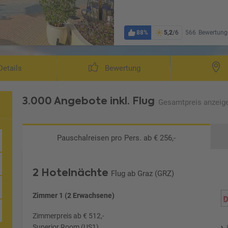
88%
5,2
/6
566
Bewertung
Wohnbeispiel De
etails
Bewertung
3.000 Angebote
inkl. Flug
Gesamtpreis
anzeig
Pauschalreisen
pro Pers. ab € 256,-
bai
2 Hotelnächte
Flug ab Graz (GRZ)
Zimmer 1 (2 Erwachsene)
Zimmerpreis ab € 512,-
Superior Room (US1)