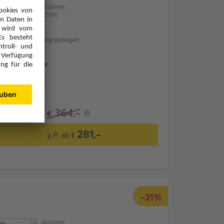
Anbieter:
XDER
Hotelbeschreibung anzeigen
Ohne Transfer
364,-
€
281,-
p.P. ab €
-21%
Anbieter: