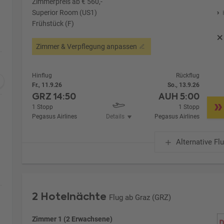
Zimmerpreis ab € 560,-
Superior Room (US1)
Frühstück (F)
Zimmer & Verpflegung anpassen
Hinflug
Rückflug
Fr., 11.9.26
So., 13.9.26
GRZ
14:50
AUH
5:00
1 Stopp
1 Stopp
Pegasus Airlines
Details
Pegasus Airlines
Alternative Fl
2 Hotelnächte
Flug ab Graz (GRZ)
Zimmer 1 (2 Erwachsene)