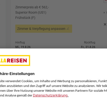
Zimmerpreis ab € 562,-
Superior Room (US1)
Frühstück (F)
Zimmer & Verpflegung anpassen
Hinflug
Rückflug
Mi., 19.8.26
Fr., 21.8.26
GRZ
13:35
DXB
4:25
1 Stopp
1 Stopp
Pegasus Airlines
Details
Pegasus Airlines
Alternative Fl
2 Hotelnächte
Flug ab Graz (GRZ)