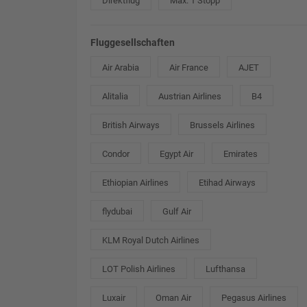
Direktflug
Max. 1 Stopp
Fluggesellschaften
Air Arabia
Air France
AJET
Alitalia
Austrian Airlines
B4
British Airways
Brussels Airlines
Condor
Egypt Air
Emirates
Ethiopian Airlines
Etihad Airways
flydubai
Gulf Air
KLM Royal Dutch Airlines
LOT Polish Airlines
Lufthansa
Luxair
Oman Air
Pegasus Airlines