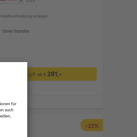
XDER
Hotelbeschreibung anzeigen
Ohne Transfer
281,-
p.P. ab €
ugzeiten
-22%