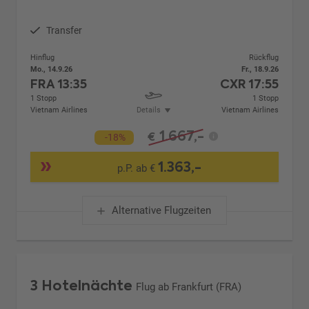
Transfer
Hinflug
Rückflug
Mo., 14.9.26
Fr., 18.9.26
FRA
13:35
CXR
17:55
1 Stopp
1 Stopp
Vietnam Airlines
Details
Vietnam Airlines
1.667,-
€
-18%
1.363,-
p.P. ab €
Alternative Flugzeiten
3 Hotelnächte
Flug ab Frankfurt (FRA)