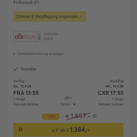
Frühstück (F)
Zimmer & Verpflegung anpassen
Anbieter:
XDER
Hotelbeschreibung anzeigen
Transfer
Hinflug
Rückflug
Sa., 12.9.26
Mi., 16.9.26
FRA
13:55
CXR
17:55
1 Stopp
1 Stopp
Vietnam Airlines
Details
Vietnam Airlines
1.667,-
€
-16%
1.384,-
p.P. ab €