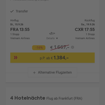
Transfer
Hinflug
Rückflug
Di., 15.9.26
Sa., 19.9.26
FRA
13:55
CXR
17:55
1 Stopp
1 Stopp
Vietnam Airlines
Details
Vietnam Airlines
1.667,-
€
-16%
1.384,-
p.P. ab €
Alternative Flugzeiten
4 Hotelnächte
Flug ab Frankfurt (FRA)