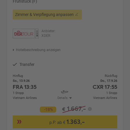
Frühstück (F)
Zimmer & Verpflegung anpassen
Anbieter:
XDER
Hotelbeschreibung anzeigen
Transfer
Hinflug
Rückflug
So., 13.9.26
Do., 17.9.26
FRA
13:35
CXR
17:55
1 Stopp
1 Stopp
Vietnam Airlines
Details
Vietnam Airlines
1.667,-
€
-18%
1.363,-
p.P. ab €