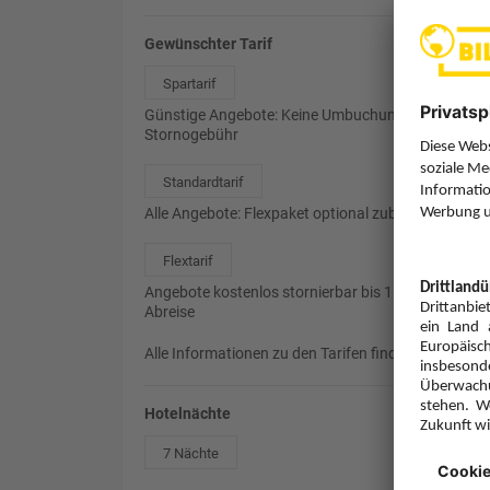
Gewünschter Tarif
Spartarif
Günstige Angebote: Keine Umbuchung, 85%
Stornogebühr
Standardtarif
Alle Angebote: Flexpaket optional zubuchbar
Flextarif
Angebote kostenlos stornierbar bis 1 Tag vor
Abreise
Alle Informationen zu den Tarifen finden Sie
hier
.
Hotelnächte
7 Nächte