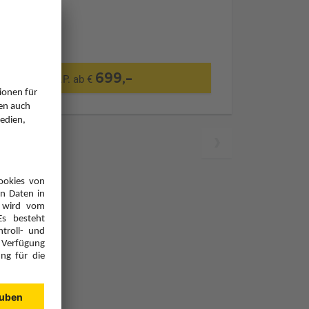
699,-
p.P. ab €