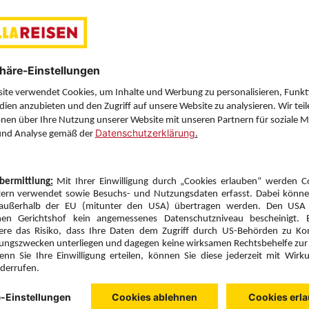
Zimmer & Verpflegung anpassen
Anbieter:
Transair
Hotelbeschreibung anzeigen
Seite 1 von 1