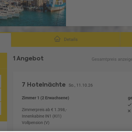
Details
1 Angebot
Gesamtpreis
anzeig
osta Pacifica
7 Hotelnächte
So., 11.10.26
Zimmer 1 (2 Erwachsene)
ge
Zimmerpreis ab € 1.398,-
Innenkabine IN1 (KI1)
Vollpension (V)